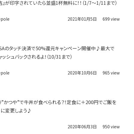
』が印字されていたら並盛1杯無料に！！（1/7〜1/11まで）
epole
2021年01月5日
699 view
VISAのタッチ決済で50%還元キャンペーン開催中♪最大で
キャッシュバックされるよ!（10/31まで）
epole
2020年10月6日
965 view
〜》”かつや”で牛丼が食べられる？！定食に＋200円でご飯を
」に変更しよう♪
2020年06月3日
950 view