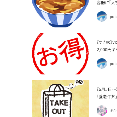
容器に『大吉
pol
《すき家》
2,000円
pol
《6月5日
「養老牛丼
キキ