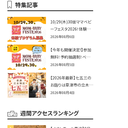
特集記事
10/29(木)30㈮ママベビ
ーフェスタ2026！体験プ
ログラム募集♪赤ちゃん
2026年08月6日
向けイベントに出演しま
【今年も開催決定!】参加
せんか？
無料！予約抽選制！ベビ
ーファミリー必見☆入場
2026年08月5日
無料☆10/29(木)30(金)
【2026年最新】七五三の
ママベビーフェスタ
お詣りは草津市の立木神
2026！親子で楽しもう
社へ♪七五三お祝い企
♪inピエリ守山
2026年08月4日
画をご紹介！
週間アクセスランキング