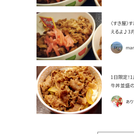
〈すき屋〉
えるよ♪3
mar
1日限定！
牛丼並盛の
あり