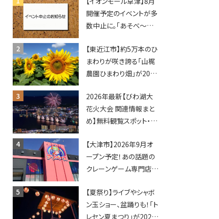
【イオンモール草津】8月
開催予定のイベントが多
数中止に。「あそべ〜る
水族館」や仮面ライダー
【東近江市】約5万本のひ
ショーなど
まわりが咲き誇る「山梶
農園ひまわり畑」が2026
年もオープン♪フォトス
2026年最新【びわ湖大
ポットやキッチンカーも
花火大会 関連情報まと
登場！何度も入園できる
め】無料観覧スポット・同
フリーパスも販売★
日開催イベント・グルメマ
【大津市】2026年9月オ
ップ・交通規制に近隣施
ープン予定！あの話題の
設の駐車場情報なども
クレーンゲーム専門店
要チェック★
「アソベース」が堅田にや
【夏祭り】ライブやシャボ
ってくる！豊郷店に続く滋
ン玉ショー、盆踊りも！「ト
賀2店舗目★
レセン夏まつり」が2026