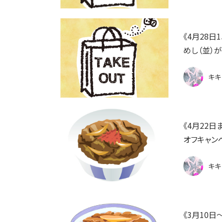
《4月28
めし（並）
キキ
《4月22
オフキャン
キキ
《3月10