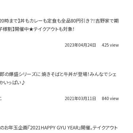
日20時まで】丼もカレーも定食も全品80円引き？！吉野家で期
子様割】開催中★テイクアウトも対象！
2023年04月24日
425 view
郎の爆盛シリーズに 焼きそばと牛丼が登場！みんなでシェ
かいっぱい♪
こ
2021年03月11日
840 view
お年玉企画『2021HAPPY GYU YEAR』開催。テイクアウト