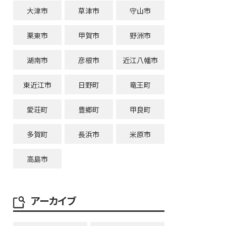
大津市
草津市
守山市
栗東市
甲賀市
野洲市
湖南市
彦根市
近江八幡市
東近江市
日野町
竜王町
愛荘町
豊郷町
甲良町
多賀町
長浜市
米原市
高島市
アーカイブ