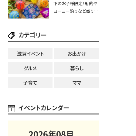
下のお子様限定！射的や
25日・8月1日】大津市
ヨーヨー釣りなど盛りだ
くさん！館内のあちこちに
ちびっこ縁日開催♪【モリ
カテゴリー
ーブ】
滋賀イベント
お出かけ
グルメ
暮らし
子育て
ママ
イベントカレンダー
2026
年
08
月