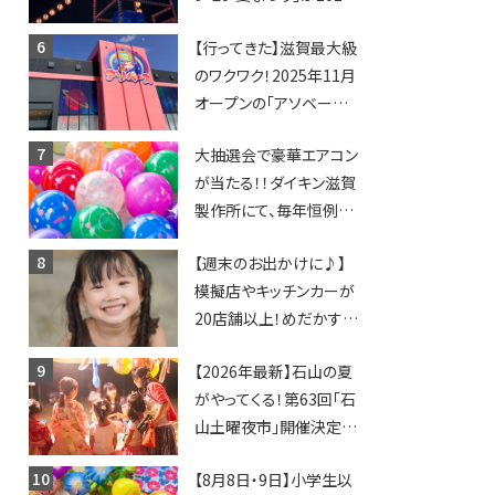
年も開催されます！
【行ってきた】滋賀最大級
のワクワク！2025年11月
オープンの「アソベース
豊郷店」★130台超のク
大抽選会で豪華エアコン
レーンゲームで青果や日
が当たる！！ダイキン滋賀
用品までゲットできる新
製作所にて、毎年恒例
スポット！
『納涼祭』が開催！【8月2
【週末のお出かけに♪】
日】
模擬店やキッチンカーが
20店舗以上！めだかすく
いや、滋賀出身シンガー
【2026年最新】石山の夏
ソングライターによるライ
がやってくる！第63回「石
ブなど。【和邇ふれあい夏
山土曜夜市」開催決定！
祭り】
歩行者天国に屋台やステ
【8月8日・9日】小学生以
ージが勢揃い【7月18日・