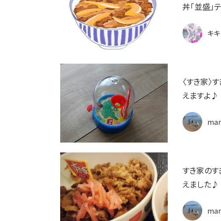
丼「並盛」
キキ
〈すき家〉
えますよ♪
mar
すき家のす
えました♪
mar