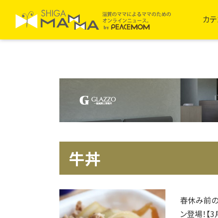
カテ
牛丼
春休み前の
ン登場！【