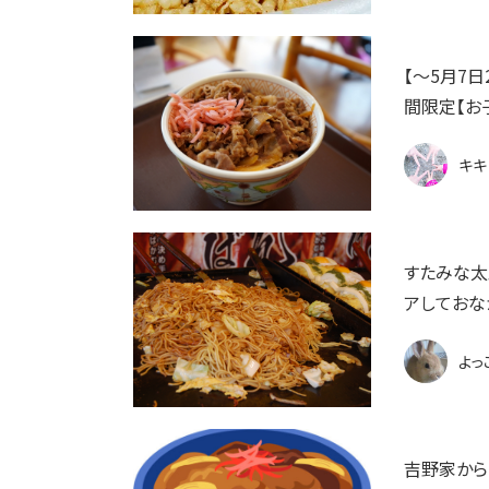
【〜5月7
間限定【お
キキ
すたみな太
アしておな
よっ
吉野家からの