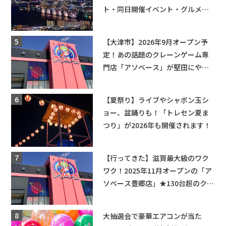
ト・同日開催イベント・グルメマ
ップ・交通規制に近隣施設の駐車
場情報なども要チェック★
【大津市】2026年9月オープン予
定！あの話題のクレーンゲーム専
門店「アソベース」が堅田にやっ
てくる！豊郷店に続く滋賀2店舗目
★
【夏祭り】ライブやシャボン玉シ
ョー、盆踊りも！「トレセン夏ま
つり」が2026年も開催されます！
【行ってきた】滋賀最大級のワク
ワク！2025年11月オープンの「ア
ソベース豊郷店」★130台超のクレ
ーンゲームで青果や日用品までゲ
ットできる新スポット！
大抽選会で豪華エアコンが当た