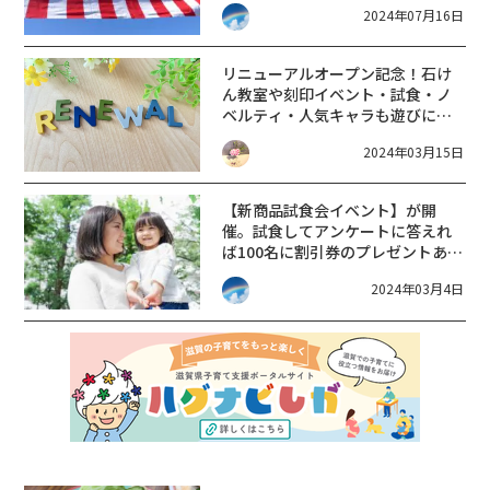
2024年07月16日
館 令和6年大創業祭 26th】
リニューアルオープン記念！石け
ん教室や刻印イベント・試食・ノ
ベルティ・人気キャラも遊びに来
る♪【3/15(金)OPEN】雑貨館イン
2024年03月15日
キューブ イオンモール草津店
【新商品試食会イベント】が開
催。試食してアンケートに答えれ
ば100名に割引券のプレゼントあ
り!【道の駅せせらぎの里こうら】
2024年03月4日