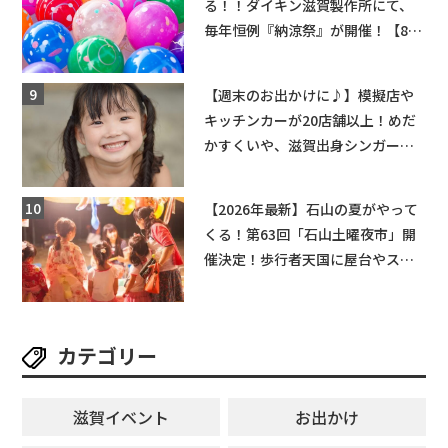
る！！ダイキン滋賀製作所にて、
毎年恒例『納涼祭』が開催！【8月
2日】
【週末のお出かけに♪】模擬店や
キッチンカーが20店舗以上！めだ
かすくいや、滋賀出身シンガーソ
ングライターによるライブなど。
【和邇ふれあい夏祭り】
【2026年最新】石山の夏がやって
くる！第63回「石山土曜夜市」開
催決定！歩行者天国に屋台やステ
ージが勢揃い【7月18日・25日・8
月1日】大津市
カテゴリー
滋賀イベント
お出かけ