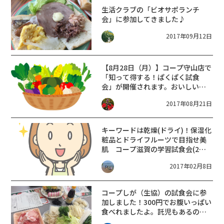
生活クラブの「ビオサポランチ
会」に参加してきました♪
2017年09月12日
【8月28日（月）】コープ守山店で
「知って得する！ぱくぱく試食
会」が開催されます。おいしい試
食が出来ますよ♪
2017年08月21日
キーワードは乾燥(ドライ)！保湿化
粧品とドライフルーツで目指せ美
肌 コープ滋賀の学習試食会(2月
28日)は参加者募集中
2017年02月8日
コープしが（生協）の試食会に参
加しました！300円でお腹いっぱい
食べれましたよ。託児もあるので
ママ友とゆっくり出来ました！