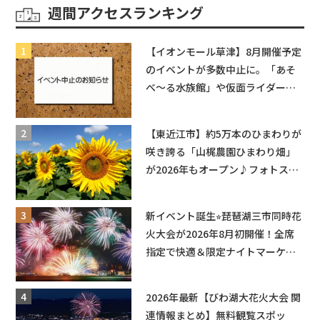
週間アクセスランキング
【イオンモール草津】8月開催予定
のイベントが多数中止に。「あそ
べ〜る水族館」や仮面ライダーシ
ョーなど
【東近江市】約5万本のひまわりが
咲き誇る「山梶農園ひまわり畑」
が2026年もオープン♪フォトスポ
ットやキッチンカーも登場！何度
も入園できるフリーパスも販売★
新イベント誕生⭐︎琵琶湖三市同時花
火大会が2026年8月初開催！全席
指定で快適＆限定ナイトマーケッ
トも登場♪
2026年最新【びわ湖大花火大会 関
連情報まとめ】無料観覧スポッ