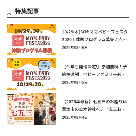
特集記事
10/29(木)30㈮ママベビーフェスタ
2026！体験プログラム募集♪赤ち
ゃん向けイベントに出演しません
2026年08月6日
か？
【今年も開催決定!】参加無料！予
約抽選制！ベビーファミリー必見
☆入場無料☆10/29(木)30(金)ママ
2026年08月5日
ベビーフェスタ2026！親子で楽し
もう♪inピエリ守山
【2026年最新】七五三のお詣りは
草津市の立木神社へ♪七五三お祝
い企画をご紹介！
2026年08月4日