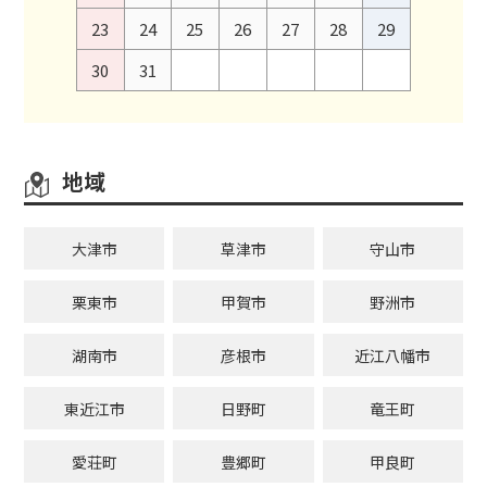
23
24
25
26
27
28
29
30
31
地域
大津市
草津市
守山市
栗東市
甲賀市
野洲市
湖南市
彦根市
近江八幡市
東近江市
日野町
竜王町
愛荘町
豊郷町
甲良町