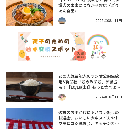
護犬の未来につながるお店〈どり
あん食堂〉
2025年08月11日
あの人気芸能人のラジオ公開生放
送&新品種「きらみずき」試食会
も！【10/19(土)】もっと食べよう
近江米PRイベント
2024年10月11日
週末のお出かけに♪ハズレ無しの
抽選会、おいしい大中スイカやト
ウモロコシ試食会、キッチンカー
も来るよ。【びわこだいなか愛菜