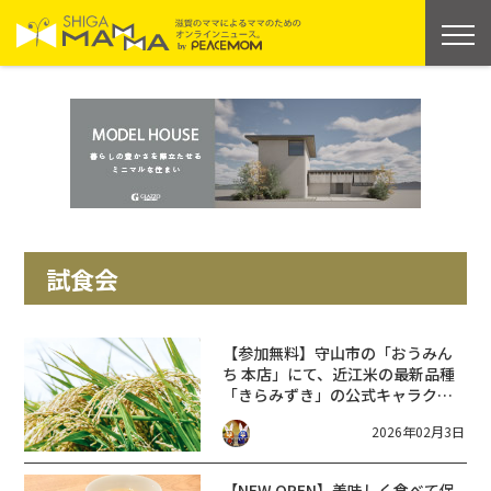
試食会
【参加無料】守山市の「おうみん
ち 本店」にて、近江米の最新品種
「きらみずき」の公式キャラクタ
ー ”キラミン” の3歳の誕生日会★
2026年02月3日
お米の試食や記念撮影会なども♪
【NEW OPEN】美味しく食べて保