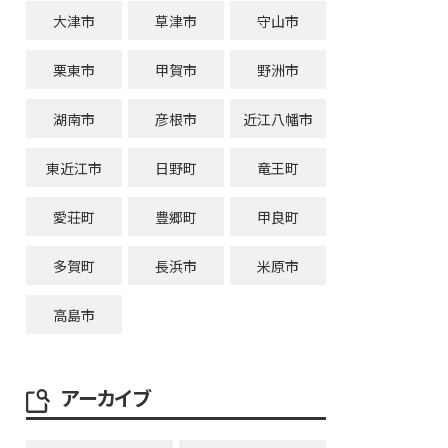
大津市
草津市
守山市
栗東市
甲賀市
野洲市
湖南市
彦根市
近江八幡市
東近江市
日野町
竜王町
愛荘町
豊郷町
甲良町
多賀町
長浜市
米原市
高島市
アーカイブ