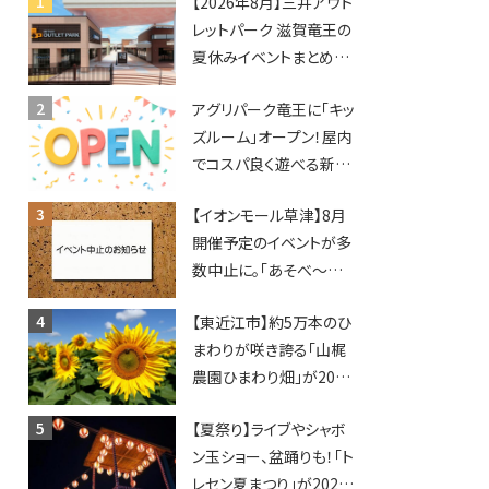
【2026年8月】三井アウト
レットパーク 滋賀竜王の
夏休みイベントまとめ！
びしょぬれ水あそび・激
アグリパーク竜王に「キッ
辛グルメ・フォトコンテス
ズルーム」オープン！屋内
トまで盛りだくさん！
でコスパ良く遊べる新施
設！10回遊ぶと動物触れ
【イオンモール草津】8月
合いが無料に★
開催予定のイベントが多
数中止に。「あそべ〜る
水族館」や仮面ライダー
【東近江市】約5万本のひ
ショーなど
まわりが咲き誇る「山梶
農園ひまわり畑」が2026
年もオープン♪フォトス
【夏祭り】ライブやシャボ
ポットやキッチンカーも
ン玉ショー、盆踊りも！「ト
登場！何度も入園できる
レセン夏まつり」が2026
フリーパスも販売★