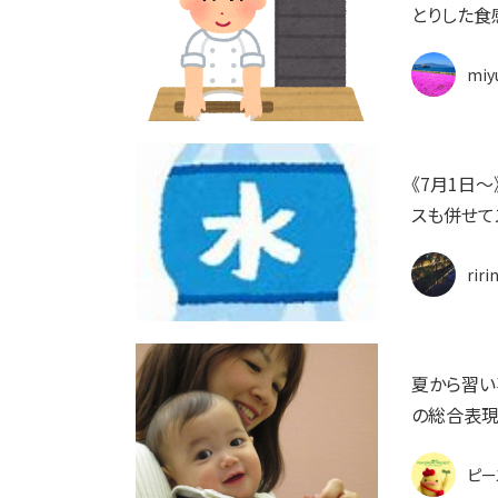
とりした食
miy
《7月1日
スも併せて
riri
夏から習い
の総合表現
ピー