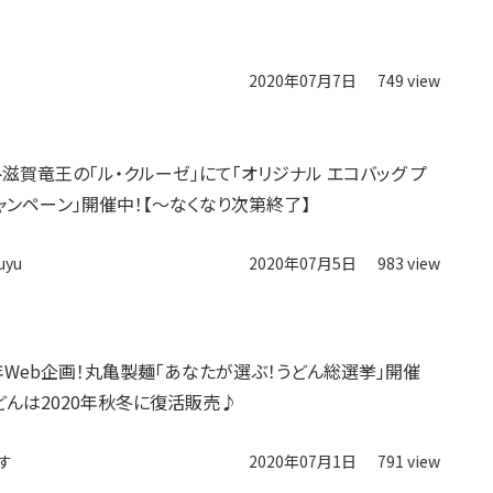
2020年07月7日
749 view
ト滋賀竜王の「ル・クルーゼ」にて「オリジナル エコバッグ プ
ャンペーン」開催中！【〜なくなり次第終了】
uyu
2020年07月5日
983 view
年Web企画！丸亀製麺「あなたが選ぶ！うどん総選挙」開催
どんは2020年秋冬に復活販売♪
す
2020年07月1日
791 view