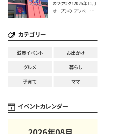
のワクワク！2025年11月
オープンの「アソベース
豊郷店」★130台超のク
レーンゲームで青果や日
カテゴリー
用品までゲットできる新
スポット！
滋賀イベント
お出かけ
グルメ
暮らし
子育て
ママ
イベントカレンダー
2026
年
08
月