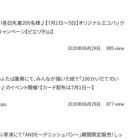
!!各日先着200名様♪【7月1日～5日】オリジナルエコバック
キャンペーン【ピエリ守山】
2020年06月29日
895 view
ふたば書房にて、みんなが描いた絵で「100かいだてのい
う♪のイベント開催！【カード配布は7月1日〜】
uyu
2020年06月29日
877 view
ル草津にて「ANDE～デニッシュパン～」期間限定販売！しっ