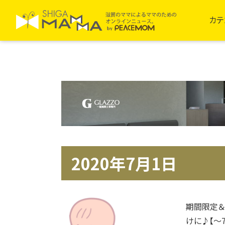
カテ
2020年7月1日
期間限定＆
けに♪【～