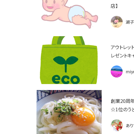
店】
湖子
アウトレッ
レゼントキ
miy
創業20周
☆1位のう
あり