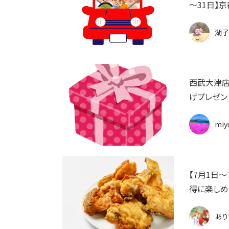
～31日】
湖子
西武大津店
げプレゼン
miy
【7月1日
得に楽しめ
あり