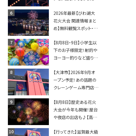
年も開催されます！
2026年最新【びわ湖大
花火大会 関連情報まと
め】無料観覧スポット・同
日開催イベント・グルメマ
【8月8日・9日】小学生以
ップ・交通規制に近隣施
下のお子様限定！射的や
設の駐車場情報なども
ヨーヨー釣りなど盛りだ
要チェック★
くさん！館内のあちこちに
【大津市】2026年9月オ
ちびっこ縁日開催♪【モリ
ープン予定！あの話題の
ーブ】
クレーンゲーム専門店
「アソベース」が堅田にや
【8月8日】歴史ある花火
ってくる！豊郷店に続く滋
大会が今年も開催！屋台
賀2店舗目★
や夜店の出店も♪【高宮
納涼花火大会】
【行ってきた】滋賀最大級