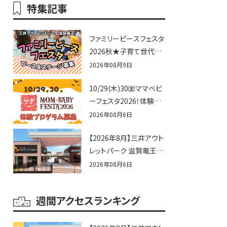
特集記事
ファミリーピースフェスタ
2026秋★子育て世代向
けに告知&披露の場とし
2026年08月9日
て♪ステージ又はブース
10/29(木)30㈮ママベビ
出店しませんか？
ーフェスタ2026！体験プ
ログラム募集♪赤ちゃん
2026年08月6日
向けイベントに出演しま
【2026年8月】三井アウト
せんか？
レットパーク 滋賀竜王の
夏休みイベントまとめ！
2026年08月6日
びしょぬれ水あそび・激
辛グルメ・フォトコンテス
週間アクセスランキング
トまで盛りだくさん！