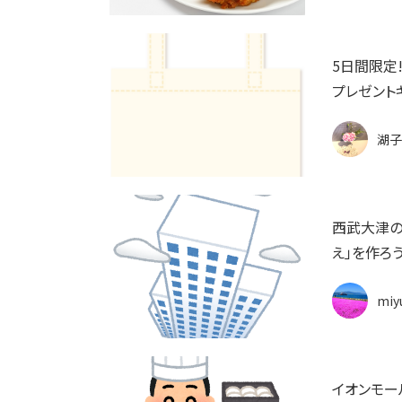
5日間限定
プレゼント
湖子
西武大津の
え」を作ろ
miy
イオンモー