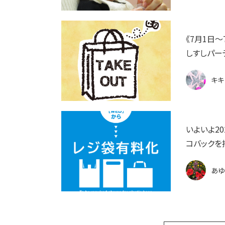
《7月1日
しすしパー
キキ
いよいよ2
コバックを
あゆ