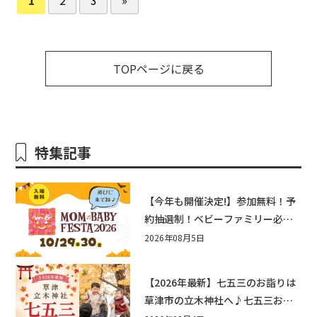
TOPページに戻る
特集記事
【今年も開催決定!】参加無料！予
約抽選制！ベビーファミリー必見
☆入場無料☆10/29(木)30(金)ママ
2026年08月5日
ベビーフェスタ2026！親子で楽し
もう♪inピエリ守山
【2026年最新】七五三のお詣りは
草津市の立木神社へ♪七五三お祝