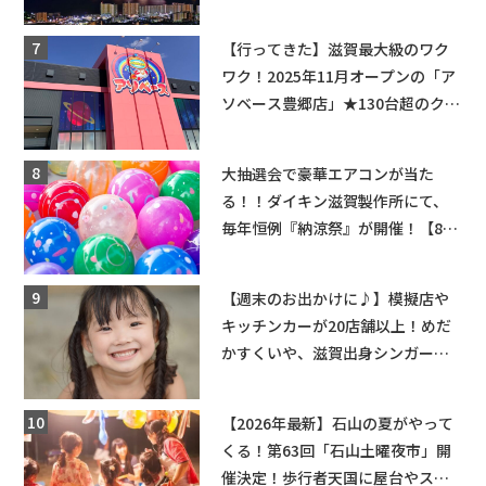
ップ・交通規制に近隣施設の駐車
場情報なども要チェック★
【行ってきた】滋賀最大級のワク
ワク！2025年11月オープンの「ア
ソベース豊郷店」★130台超のクレ
ーンゲームで青果や日用品までゲ
ットできる新スポット！
大抽選会で豪華エアコンが当た
る！！ダイキン滋賀製作所にて、
毎年恒例『納涼祭』が開催！【8月
2日】
【週末のお出かけに♪】模擬店や
キッチンカーが20店舗以上！めだ
かすくいや、滋賀出身シンガーソ
ングライターによるライブなど。
【和邇ふれあい夏祭り】
【2026年最新】石山の夏がやって
くる！第63回「石山土曜夜市」開
催決定！歩行者天国に屋台やステ