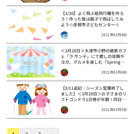
【3/20】よく飛ぶ紙飛行機を作ろ
う！作った後は親子で飛ばしてみ
よう☆彦根市子どもセンター☆
2021年03月4日
＜3月20日＞大津市小野の絶景カフ
ェ「ラ サンテ」にて癒しの体験や
ヨガ、グルメを楽しむ『Spring
Marche』が開催されます！
2021年03月4日
【3/11追記：シーズン営業終了し
ました】＜3月20日＞お子さまのリ
フトゴンドラ1日券が半額！同日は
春スキーまつりも開催中【箱館山
2021年03月3日
スキー場】
1
2
3
»