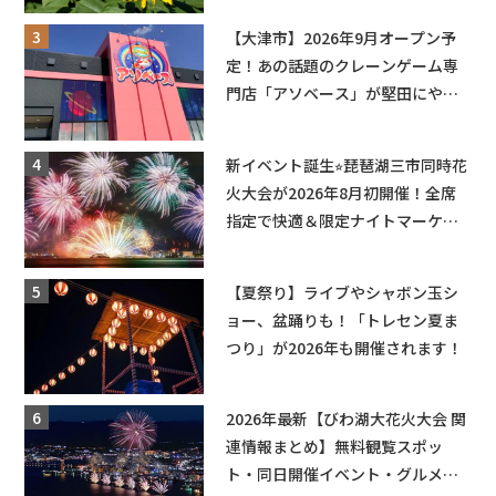
も入園できるフリーパスも販売★
【大津市】2026年9月オープン予
定！あの話題のクレーンゲーム専
門店「アソベース」が堅田にやっ
てくる！豊郷店に続く滋賀2店舗目
★
新イベント誕生⭐︎琵琶湖三市同時花
火大会が2026年8月初開催！全席
指定で快適＆限定ナイトマーケッ
トも登場♪
【夏祭り】ライブやシャボン玉シ
ョー、盆踊りも！「トレセン夏ま
つり」が2026年も開催されます！
2026年最新【びわ湖大花火大会 関
連情報まとめ】無料観覧スポッ
ト・同日開催イベント・グルメマ