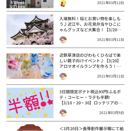
2021年03月12日
入場無料！桜とお買い物を楽しも
う♪近江牛、お花見弁当やひこに
ゃんグッズなど大集合！【3/20〜
5/9】2021ご城下にぎわい市【彦
2021年03月11日
根】
近鉄草津店のびわもくひろばで楽
しい親子向けイベント♪【3/20】
アロマオイルランプを作ろう！＆
ポップアットカードを作ろう！
2021年03月11日
3日間限定
ポテト税込93円!ふるポ
テ・コーヒー・ラテも半額!
【3/10・20・30】ロッテリアの日
【LOTTERIA】0の付く日
2021年03月9日
＜3月20日＞長等創作展示館にて紙