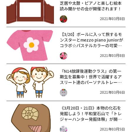
芝居や太鼓・ピアノと楽しむ絵本
読み聞かせの会が開催されます！
2021年03月8日
【3/20】ボールに入って旅するモ
ンスターとmezzo piano juniorが
コラボ☆パステルカラーの可愛い
Ｔシャツが発売されます♪
2021年03月8日
『N14放課後運動クラス』の第一
期生を募集中！世界で活躍するア
スリート達のパーソナルトレーニ
ングを務める中西哲生氏の監修で
2021年03月6日
す。無料体験会は3月20日！
《3月20日・21日》本物の化石を
発掘しよう！平和堂石山で「トレ
ジャーハンター発掘体験」が開
催！先着50名、参加無料☆
2021年03月5日