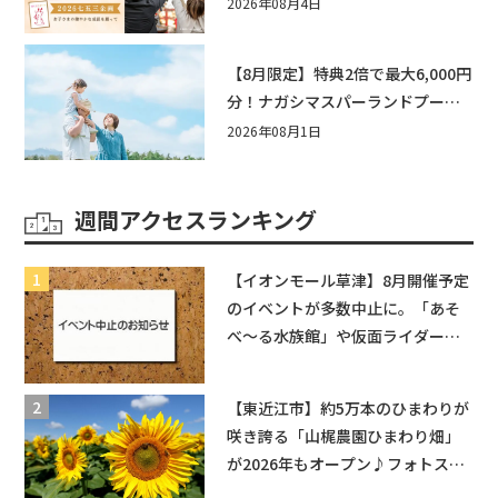
い企画をご紹介！
2026年08月4日
【8月限定】特典2倍で最大6,000円
分！ナガシマスパーランドプール
券や人気パスタ券も当たる☆夏休
2026年08月1日
みは「ハウスセレクション彦根」
へGO！
週間アクセスランキング
【イオンモール草津】8月開催予定
のイベントが多数中止に。「あそ
べ〜る水族館」や仮面ライダーシ
ョーなど
【東近江市】約5万本のひまわりが
咲き誇る「山梶農園ひまわり畑」
が2026年もオープン♪フォトスポ
ットやキッチンカーも登場！何度