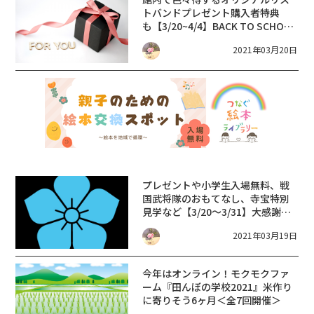
トバンドプレゼント
購入者特典
も
【3/20~4/4】BACK TO SCHOOL
キャンペーン【ＧＡＰピエリ守
2021年03月20日
山】
プレゼントや小学生入場無料、戦
国武将隊のおもてなし、寺宝特別
見学など【3/20～3/31】大感謝キ
ャンペーン【びわ湖大津・光秀大
2021年03月19日
博覧会】
今年はオンライン！モクモクファ
ーム『田んぼの学校2021』米作り
に寄りそう6ヶ月＜全7回開催＞