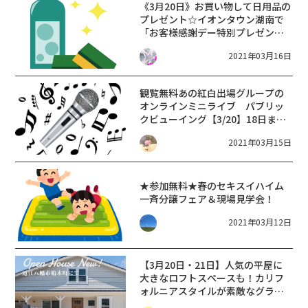
《3月20日》お買い物して日用品の
プレゼント☆イオンタウン湖南で
「お客様感謝デー特別プレゼン
ト」が開催！
2021年03月16日
観覧無料
あの紅白出場グループの
オンラインミニライブ パブリッ
クビューイング【3/20】18日まで
抽選キャンペーンも【イオンモー
2021年03月15日
ル草津】
★参加無料★春のセキスイハイム
一斉分譲フェア＆現場見学会！
2021年03月12日
【3月20日・21日】人気の平屋に
大きなロフトスペースも！カリフ
ォルニアスタイルが素敵なグラッ
ソの家 完成見学会★ in近江八幡