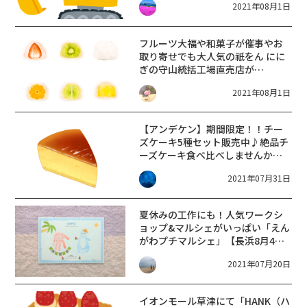
2021年08月1日
5日】
フルーツ大福や和菓子が催事やお
取り寄せでも大人気の祇をん にに
ぎの守山統括工場直売店が
OPEN
【8/5（木）新店】 ほのあか
2021年08月1日
り
【アンデケン】期間限定！！チー
ズケーキ5種セット販売中♪絶品チ
ーズケーキ食べ比べしませんか？
＜～8/9＞
2021年07月31日
夏休みの工作にも！人気ワークシ
ョップ&マルシェがいっぱい「えん
がわプチマルシェ」【長浜8月4日
～7日】
2021年07月20日
イオンモール草津にて「HANK（ハ