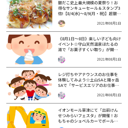
銀だこ史上最大規模の夏祭り！お
得なサンキューセール＆スタンプ3
倍!【8/4(水)～8/9(月・祝)】超銀だ
こ祭り【築地銀だこ】
2021年08月1日
《8月1日〜8日》楽しい子ども向け
イベント☆守山天然温泉ほたるの
湯で「お菓子すくい取り」が開
催！8月18日までミニソフトクリー
2021年08月1日
ムも100円☆
レジ打ちやアナウンスのお仕事を
体験してみよう☆土山SAと賤ヶ岳
SAで「サービスエリアのお仕事体
験」が開催！小学生対象・事前予
2021年08月1日
約制☆
イオンモール草津にて「出前けん
せつみらいフェスタ」が開催！お
もちゃのショベルカーでボールす
くいなどの体験型イベント♪【8月