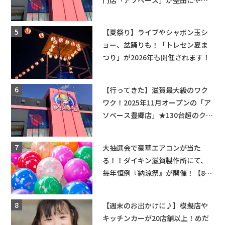
てくる！豊郷店に続く滋賀2店舗目
★
【夏祭り】ライブやシャボン玉シ
ョー、盆踊りも！「トレセン夏ま
つり」が2026年も開催されます！
【行ってきた】滋賀最大級のワク
ワク！2025年11月オープンの「ア
ソベース豊郷店」★130台超のクレ
ーンゲームで青果や日用品までゲ
ットできる新スポット！
大抽選会で豪華エアコンが当た
る！！ダイキン滋賀製作所にて、
毎年恒例『納涼祭』が開催！【8月
2日】
【週末のお出かけに♪】模擬店や
キッチンカーが20店舗以上！めだ