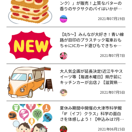
ンク）」が販売！上質なバターの
香りのサクサクのパイはいかがで
すか♪【8月4日〜15日】
2021年07月19日
【8/5～】みんなが大好き！青い線
路が目印のプラスチック電車おも
ちゃにICカード遊びもできちゃう
大きな新幹線型の駅が登場！
2021年07月7日
大人気企画が延長決定!近江牛やス
イーツ等【毎週木曜日】県庁前に
キッチンカーが出店♪【滋賀県キ
ッチンカー事業者等応援プロジェ
2021年07月5日
クト】
夏休み期間中開催の大津市科学館
「IF（イフ）クラス」科学の面白
さを体感しよう！【申込みは7月5
日消印有効】
2021年06月15日