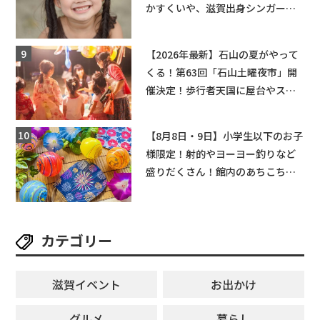
かすくいや、滋賀出身シンガーソ
ングライターによるライブなど。
【和邇ふれあい夏祭り】
【2026年最新】石山の夏がやって
くる！第63回「石山土曜夜市」開
催決定！歩行者天国に屋台やステ
ージが勢揃い【7月18日・25日・8
月1日】大津市
【8月8日・9日】小学生以下のお子
様限定！射的やヨーヨー釣りなど
盛りだくさん！館内のあちこちに
ちびっこ縁日開催♪【モリーブ】
カテゴリー
滋賀イベント
お出かけ
グルメ
暮らし