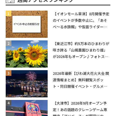
【イオンモール草津】8月開催予定
のイベントが多数中止に。「あそ
べ〜る水族館」や仮面ライダーシ
ョーなど
【東近江市】約5万本のひまわりが
咲き誇る「山梶農園ひまわり畑」
が2026年もオープン♪フォトスポ
ットやキッチンカーも登場！何度
も入園できるフリーパスも販売★
2026年最新【びわ湖大花火大会 関
連情報まとめ】無料観覧スポッ
ト・同日開催イベント・グルメマ
ップ・交通規制に近隣施設の駐車
場情報なども要チェック★
【大津市】2026年9月オープン予
定！あの話題のクレーンゲーム専
門店「アソベース」が堅田にやっ