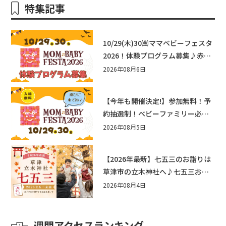
特集記事
10/29(木)30㈮ママベビーフェスタ
2026！体験プログラム募集♪赤ち
ゃん向けイベントに出演しません
2026年08月6日
か？
【今年も開催決定!】参加無料！予
約抽選制！ベビーファミリー必見
☆入場無料☆10/29(木)30(金)ママ
2026年08月5日
ベビーフェスタ2026！親子で楽し
もう♪inピエリ守山
【2026年最新】七五三のお詣りは
草津市の立木神社へ♪七五三お祝
い企画をご紹介！
2026年08月4日
週間アクセスランキング