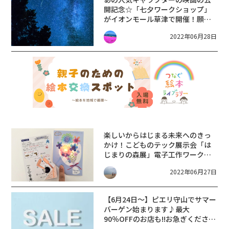
開記念☆「七夕ワークショップ」
がイオンモール草津で開催！願い
を短冊に書いて参加しよう♪【7月
2022年06月28日
1日〜7日】
楽しいからはじまる未来へのきっ
かけ！こどものテック展示会「は
じまりの森展」電子工作ワークシ
ョップ♪【大津7月26日】
2022年06月27日
【6月24日〜】ピエリ守山でサマー
バーゲン始まります♪最大
90％OFFのお店も!!お急ぎくださ
い。