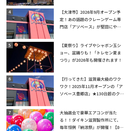
ップ・交通規制に近隣施設の駐車
場情報なども要チェック★
【大津市】2026年9月オープン予
定！あの話題のクレーンゲーム専
門店「アソベース」が堅田にやっ
てくる！豊郷店に続く滋賀2店舗目
★
【夏祭り】ライブやシャボン玉シ
ョー、盆踊りも！「トレセン夏ま
つり」が2026年も開催されます！
【行ってきた】滋賀最大級のワク
ワク！2025年11月オープンの「ア
ソベース豊郷店」★130台超のクレ
ーンゲームで青果や日用品までゲ
ットできる新スポット！
大抽選会で豪華エアコンが当た
る！！ダイキン滋賀製作所にて、
毎年恒例『納涼祭』が開催！【8月