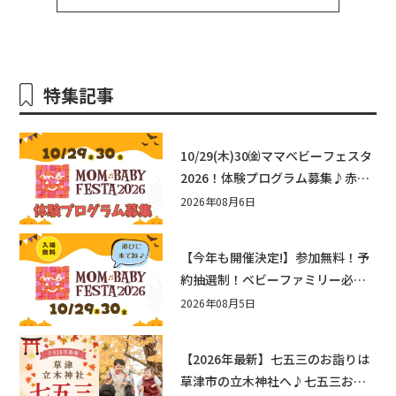
特集記事
10/29(木)30㈮ママベビーフェスタ
2026！体験プログラム募集♪赤ち
ゃん向けイベントに出演しません
2026年08月6日
か？
【今年も開催決定!】参加無料！予
約抽選制！ベビーファミリー必見
☆入場無料☆10/29(木)30(金)ママ
2026年08月5日
ベビーフェスタ2026！親子で楽し
もう♪inピエリ守山
【2026年最新】七五三のお詣りは
草津市の立木神社へ♪七五三お祝