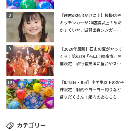
2日】
【週末のお出かけに♪】模擬店や
キッチンカーが20店舗以上！めだ
かすくいや、滋賀出身シンガーソ
ングライターによるライブなど。
【和邇ふれあい夏祭り】
【2026年最新】石山の夏がやって
くる！第63回「石山土曜夜市」開
催決定！歩行者天国に屋台やステ
ージが勢揃い【7月18日・25日・8
月1日】大津市
【8月8日・9日】小学生以下のお子
様限定！射的やヨーヨー釣りなど
盛りだくさん！館内のあちこちに
ちびっこ縁日開催♪【モリーブ】
カテゴリー