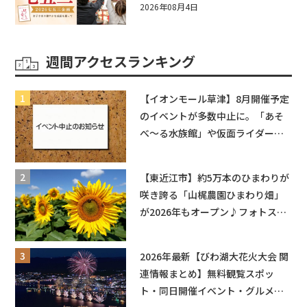
い企画をご紹介！
2026年08月4日
週間アクセスランキング
【イオンモール草津】8月開催予定
のイベントが多数中止に。「あそ
べ〜る水族館」や仮面ライダーシ
ョーなど
【東近江市】約5万本のひまわりが
咲き誇る「山梶農園ひまわり畑」
が2026年もオープン♪フォトスポ
ットやキッチンカーも登場！何度
も入園できるフリーパスも販売★
2026年最新【びわ湖大花火大会 関
連情報まとめ】無料観覧スポッ
ト・同日開催イベント・グルメマ