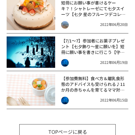
短冊にお願い事が書けるケー
キ？！シャトレーゼにて七夕スイ
ーツ【七夕 星のフルーツデコレー
ションケーキ】【七夕 おもいぼ
2022年06月20日
し／かなえぼし】販売中★
【7/1～7】参加者にお菓子プレゼ
ント【七夕飾り～星に願いを】短
冊に願い事を書きに行こう【守山
★うの家】
2022年06月19日
【参加費無料】食べ方＆離乳食形
態のアドバイスも受けられる♪11
か月の赤ちゃんを育てるママ対象
★離乳食教室「完了期」コース開
2022年06月15日
講【7/4】
TOPページに戻る