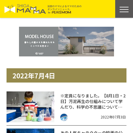
2022年7月4日
※定員になりました。【8月1日・2
日】汚泥再生の仕組みについて学
んだり、科学の不思議について学
習しよう！参加費無料!! 申込みは7
2022年07月3日
月4日〜先着順！☆環境衛生センタ
ー☆
あの人気キャラクターの映画の公