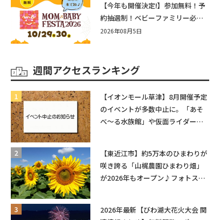
【今年も開催決定!】参加無料！予
約抽選制！ベビーファミリー必見
☆入場無料☆10/29(木)30(金)ママ
2026年08月5日
ベビーフェスタ2026！親子で楽し
もう♪inピエリ守山
週間アクセスランキング
【イオンモール草津】8月開催予定
のイベントが多数中止に。「あそ
べ〜る水族館」や仮面ライダーシ
ョーなど
【東近江市】約5万本のひまわりが
咲き誇る「山梶農園ひまわり畑」
が2026年もオープン♪フォトスポ
ットやキッチンカーも登場！何度
も入園できるフリーパスも販売★
2026年最新【びわ湖大花火大会 関