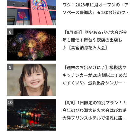
ワク！2025年11月オープンの「ア
ソベース豊郷店」★130台超のクレ
ーンゲームで青果や日用品までゲ
ットできる新スポット！
【8月8日】歴史ある花火大会が今
年も開催！屋台や夜店の出店も
♪【高宮納涼花火大会】
【週末のお出かけに♪】模擬店や
キッチンカーが20店舗以上！めだ
かすくいや、滋賀出身シンガーソ
ングライターによるライブなど。
【和邇ふれあい夏祭り】
【8/6】1日限定の特別プラン！！
今年のびわ湖大花火大会はびわ湖
大津プリンスホテルで優雅に鑑賞
しよう♪