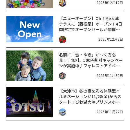
2025年12月12日
4/12開催♪謎を解いて、豪華景品
を手に入れよう★
【ニューオープン】Oh！Me大津
テラスに【西松屋】オープン！4日
間限定でオープンセールが開催さ
れます！
2025年12月9日
名前に「雪・ゆき」がつく方必
見！！無料、500円割引キャンペー
ンが実施中♪フォレストアドベン
チャー・栗東にて【12/20〜1/6】
2025年11月30日
【大津市】冬の夜を彩る体験型イ
ルミネーションが11/28(金)からス
タート！びわ湖大津プリンスホテ
ルで楽しむ光の世界⭐︎ 2025‐2026
2025年11月22日