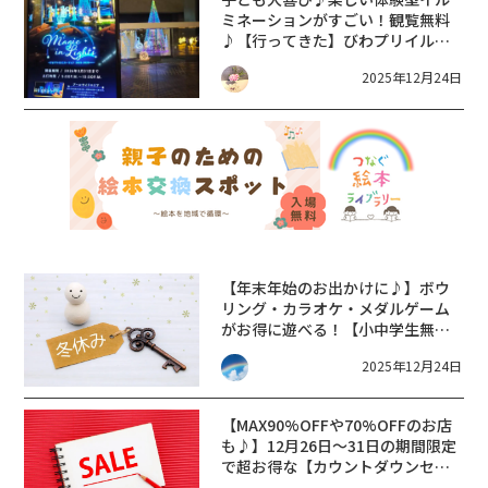
ミネーションがすごい！観覧無料
♪【行ってきた】びわプリイルミ
ネーション2025-2026【びわ湖大
2025年12月24日
津プリンスホテル】
【年末年始のお出かけに♪】ボウ
リング・カラオケ・メダルゲーム
がお得に遊べる！【小中学生無料
キャンペーン】がラウンドワンで
2025年12月24日
実施。
【MAX90%OFFや70%OFFのお店
も♪】12月26日〜31日の期間限定
で超お得な【カウントダウンセー
ル】が開催！【ピエリ守山】