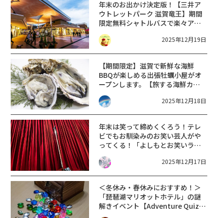
年末のお出かけ決定版！【三井ア
ウトレットパーク 滋賀竜王】期間
限定無料シャトルバスで楽々アク
セス☆愛犬と絶景写真が撮れるス
2025年12月19日
ポットも誕生！
【期間限定】滋賀で新鮮な海鮮
BBQが楽しめる出張牡蠣小屋がオ
ープンします。【旅する海鮮カキ
小屋カキダオレ彦根店】
2025年12月18日
年末は笑って締めくくろう！テレ
ビでもお馴染みのお笑い芸人がや
ってくる！「よしもとお笑いライ
ブ」開催【12月30日/草津市】
2025年12月17日
＜冬休み・春休みにおすすめ！＞
「琵琶湖マリオットホテル」の謎
解きイベント【Adventure Quiz
Rally 2025 “Episode3″】12/12〜