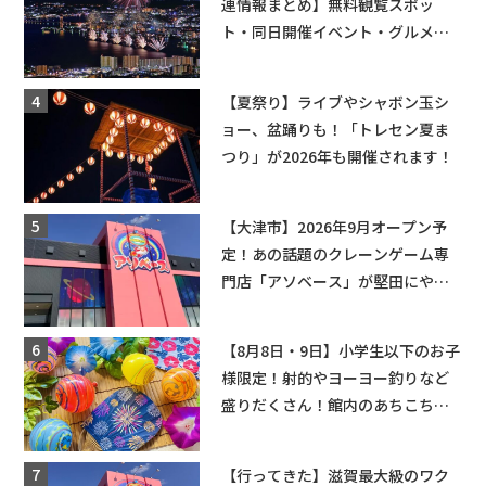
連情報まとめ】無料観覧スポッ
ト・同日開催イベント・グルメマ
ップ・交通規制に近隣施設の駐車
場情報なども要チェック★
【夏祭り】ライブやシャボン玉シ
ョー、盆踊りも！「トレセン夏ま
つり」が2026年も開催されます！
【大津市】2026年9月オープン予
定！あの話題のクレーンゲーム専
門店「アソベース」が堅田にやっ
てくる！豊郷店に続く滋賀2店舗目
★
【8月8日・9日】小学生以下のお子
様限定！射的やヨーヨー釣りなど
盛りだくさん！館内のあちこちに
ちびっこ縁日開催♪【モリーブ】
【行ってきた】滋賀最大級のワク