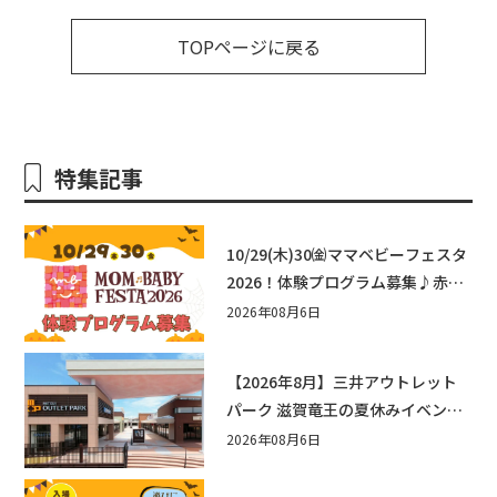
TOPページに戻る
特集記事
10/29(木)30㈮ママベビーフェスタ
2026！体験プログラム募集♪赤ち
ゃん向けイベントに出演しません
2026年08月6日
か？
【2026年8月】三井アウトレット
パーク 滋賀竜王の夏休みイベント
まとめ！びしょぬれ水あそび・激
2026年08月6日
辛グルメ・フォトコンテストまで
盛りだくさん！