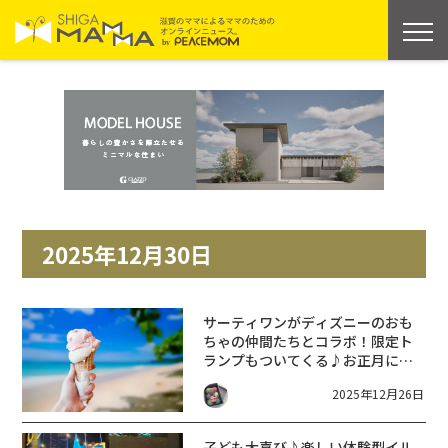
2025年12月30日
サーティワンがディズニーのおも
ちゃの仲間たちとコラボ！限定ト
ランプもついてくる♪お正月にみ
んなで美味しく楽しく⭐︎モバイルオ
2025年12月26日
ーダーは12/26(金)からスタート！
子ども大喜び♪楽しい体験型イル