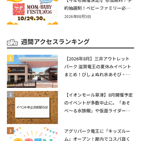
約抽選制！ベビーファミリー必見
☆入場無料☆10/29(木)30(金)ママ
2026年08月5日
ベビーフェスタ2026！親子で楽し
もう♪inピエリ守山
週間アクセスランキング
【2026年8月】三井アウトレット
パーク 滋賀竜王の夏休みイベント
まとめ！びしょぬれ水あそび・激
辛グルメ・フォトコンテストまで
盛りだくさん！
【イオンモール草津】8月開催予定
のイベントが多数中止に。「あそ
べ〜る水族館」や仮面ライダーシ
ョーなど
アグリパーク竜王に「キッズルー
ム」オープン！屋内でコスパ良く