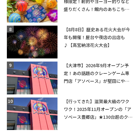
様限定！射的やヨーヨー釣りなど
盛りだくさん！館内のあちこちに
ちびっこ縁日開催♪【モリーブ】
【8月8日】歴史ある花火大会が今
年も開催！屋台や夜店の出店も
♪【高宮納涼花火大会】
【大津市】2026年9月オープン予
定！あの話題のクレーンゲーム専
門店「アソベース」が堅田にやっ
てくる！豊郷店に続く滋賀2店舗目
★
【行ってきた】滋賀最大級のワク
ワク！2025年11月オープンの「ア
ソベース豊郷店」★130台超のクレ
ーンゲームで青果や日用品までゲ
ットできる新スポット！