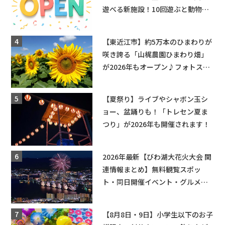
遊べる新施設！10回遊ぶと動物触
れ合いが無料に★
【東近江市】約5万本のひまわりが
咲き誇る「山梶農園ひまわり畑」
が2026年もオープン♪フォトスポ
ットやキッチンカーも登場！何度
も入園できるフリーパスも販売★
【夏祭り】ライブやシャボン玉シ
ョー、盆踊りも！「トレセン夏ま
つり」が2026年も開催されます！
2026年最新【びわ湖大花火大会 関
連情報まとめ】無料観覧スポッ
ト・同日開催イベント・グルメマ
ップ・交通規制に近隣施設の駐車
場情報なども要チェック★
【8月8日・9日】小学生以下のお子