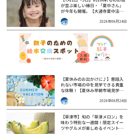
が並ぶ楽しい縁日・「夏中さん」
が今年も開催。【大通寺夏中法要
縁日】
2026年06月24日
【夏休みのお出かけに♪】普段入
れない市場の中を見学できる貴重
な体験！【夏休み早朝市場見学
会】が開催。【大津市】
2026年06月24日
【草津市】旬の「草津メロン」を
味わう特別な一週間！限定スイー
ツやグルメが楽しめるイベント開
催♪【6/27～7/5】