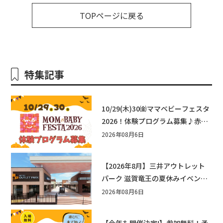
TOPページに戻る
特集記事
10/29(木)30㈮ママベビーフェスタ
2026！体験プログラム募集♪赤ち
ゃん向けイベントに出演しません
2026年08月6日
か？
【2026年8月】三井アウトレット
パーク 滋賀竜王の夏休みイベント
まとめ！びしょぬれ水あそび・激
2026年08月6日
辛グルメ・フォトコンテストまで
盛りだくさん！
【今年も開催決定!】参加無料！予