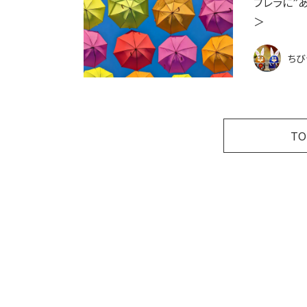
ブレラに”
＞
ちび
T