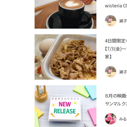
wisteria
湖子
4日間限定
【7/3(金
家】
湖子
８月の映画
サンマルク
みる