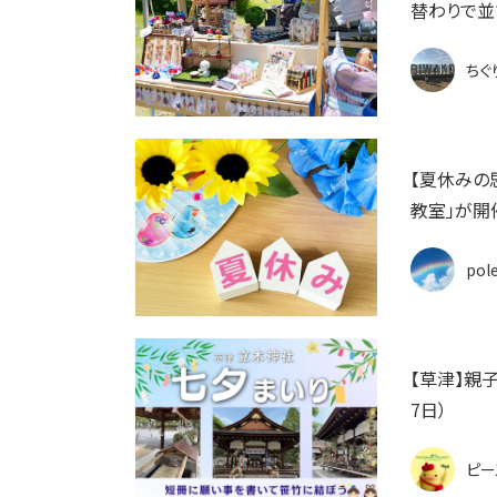
替わりで並
ちぐ
【夏休みの
教室」が開
pol
【草津】親
7日）
ピー