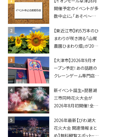
【イオンモール草津】8月
開催予定のイベントが多
数中止に。「あそべ〜る
水族館」や仮面ライダー
【東近江市】約5万本のひ
ショーなど
まわりが咲き誇る「山梶
農園ひまわり畑」が2026
年もオープン♪フォトス
【大津市】2026年9月オ
ポットやキッチンカーも
ープン予定！あの話題の
登場！何度も入園できる
クレーンゲーム専門店
フリーパスも販売★
「アソベース」が堅田にや
新イベント誕生⭐︎琵琶湖
ってくる！豊郷店に続く滋
三市同時花火大会が
賀2店舗目★
2026年8月初開催！全席
指定で快適＆限定ナイト
2026年最新【びわ湖大
マーケットも登場♪
花火大会 関連情報まと
め】無料観覧スポット・同