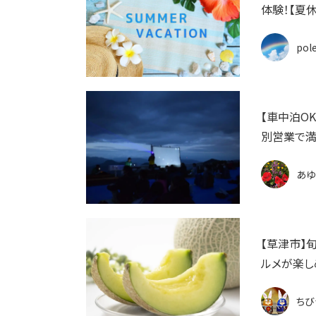
体験！【夏
pol
【車中泊O
別営業で
あゆ
【草津市】
ルメが楽しめ
ちび