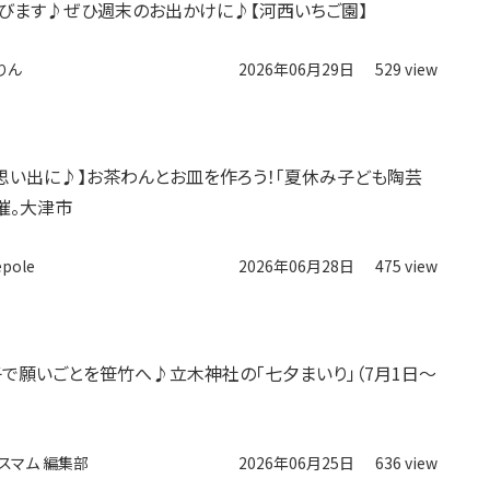
びます♪ぜひ週末のお出かけに♪【河西いちご園】
りん
2026年06月29日
529 view
思い出に♪】お茶わんとお皿を作ろう！「夏休み子ども陶芸
催。大津市
epole
2026年06月28日
475 view
子で願いごとを笹竹へ♪立木神社の「七夕まいり」（7月1日〜
スマム 編集部
2026年06月25日
636 view