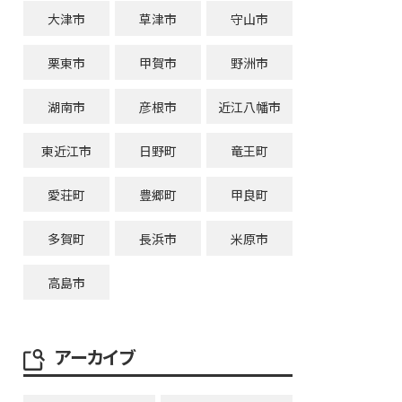
大津市
草津市
守山市
栗東市
甲賀市
野洲市
湖南市
彦根市
近江八幡市
東近江市
日野町
竜王町
愛荘町
豊郷町
甲良町
多賀町
長浜市
米原市
高島市
アーカイブ