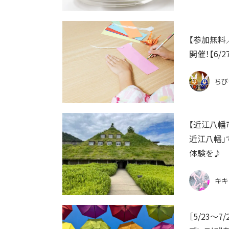
【参加無料
開催！【6/2
ちび
【近江八幡市
近江八幡」
体験を♪
キキ
［5/23〜