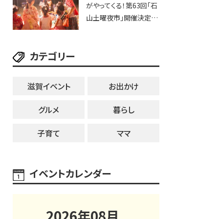
がやってくる！第63回「石
ブなど。【和邇ふれあい夏
山土曜夜市」開催決定！
祭り】
歩行者天国に屋台やステ
ージが勢揃い【7月18日・
カテゴリー
25日・8月1日】大津市
滋賀イベント
お出かけ
グルメ
暮らし
子育て
ママ
イベントカレンダー
2026
年
08
月