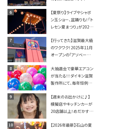
日開催イベント・グルメマ
【夏祭り】ライブやシャボ
ップ・交通規制に近隣施
ン玉ショー、盆踊りも！「ト
設の駐車場情報なども
レセン夏まつり」が2026
要チェック★
年も開催されます！
【行ってきた】滋賀最大級
のワクワク！2025年11月
オープンの「アソベース
豊郷店」★130台超のク
大抽選会で豪華エアコン
レーンゲームで青果や日
が当たる！！ダイキン滋賀
用品までゲットできる新
製作所にて、毎年恒例
スポット！
『納涼祭』が開催！【8月2
【週末のお出かけに♪】
日】
模擬店やキッチンカーが
20店舗以上！めだかすく
いや、滋賀出身シンガー
【2026年最新】石山の夏
ソングライターによるライ