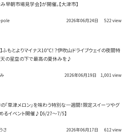
休み早朝市場見学会】が開催。【大津市】
epole
2026年06月24日
522 view
K】ふもとよりマイナス10℃！？伊吹山ドライブウェイの夜間特
満天の星空の下で最高の夏休みを♪
み
2026年06月19日
1,001 view
旬の「草津メロン」を味わう特別な一週間！限定スイーツやグ
るイベント開催♪【6/27～7/5】
うさ
2026年06月17日
612 view