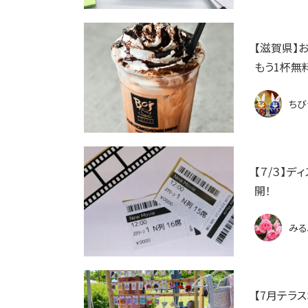
【滋賀県】
もう1杯無
ちび
【７/３】
開！
みる
【7月テラ