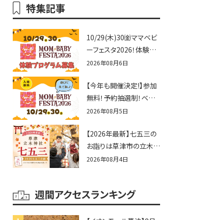
特集記事
10/29(木)30㈮ママベビ
ーフェスタ2026！体験プ
ログラム募集♪赤ちゃん
2026年08月6日
向けイベントに出演しま
【今年も開催決定!】参加
せんか？
無料！予約抽選制！ベビ
ーファミリー必見☆入場
2026年08月5日
無料☆10/29(木)30(金)
【2026年最新】七五三の
ママベビーフェスタ
お詣りは草津市の立木神
2026！親子で楽しもう
社へ♪七五三お祝い企
♪inピエリ守山
2026年08月4日
画をご紹介！
週間アクセスランキング