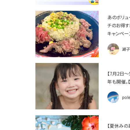
あのボリュ
チのお得す
キャンペーン
湖子
【7月2日
年も開催。
pol
【夏休みの