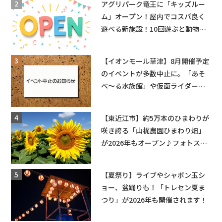
アグリパーク竜王に「キッズルー
ム」オープン！屋内でコスパ良く
遊べる新施設！10回遊ぶと動物触
れ合いが無料に★
【イオンモール草津】8月開催予定
のイベントが多数中止に。「あそ
べ〜る水族館」や仮面ライダーシ
ョーなど
【東近江市】約5万本のひまわりが
咲き誇る「山梶農園ひまわり畑」
が2026年もオープン♪フォトスポ
ットやキッチンカーも登場！何度
も入園できるフリーパスも販売★
【夏祭り】ライブやシャボン玉シ
ョー、盆踊りも！「トレセン夏ま
つり」が2026年も開催されます！