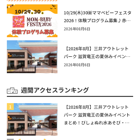
しませんか？
10/29(木)30㈮ママベビーフェスタ
2026！体験プログラム募集♪赤ち
ゃん向けイベントに出演しません
2026年08月6日
か？
【2026年8月】三井アウトレット
パーク 滋賀竜王の夏休みイベント
まとめ！びしょぬれ水あそび・激
2026年08月6日
辛グルメ・フォトコンテストまで
盛りだくさん！
週間アクセスランキング
【2026年8月】三井アウトレット
パーク 滋賀竜王の夏休みイベント
まとめ！びしょぬれ水あそび・激
辛グルメ・フォトコンテストまで
盛りだくさん！