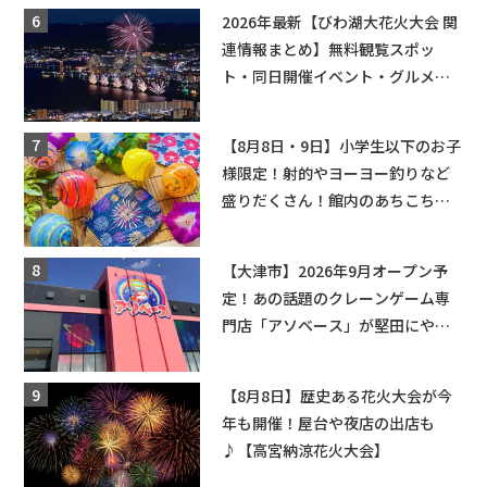
2026年最新【びわ湖大花火大会 関
連情報まとめ】無料観覧スポッ
ト・同日開催イベント・グルメマ
ップ・交通規制に近隣施設の駐車
場情報なども要チェック★
【8月8日・9日】小学生以下のお子
様限定！射的やヨーヨー釣りなど
盛りだくさん！館内のあちこちに
ちびっこ縁日開催♪【モリーブ】
【大津市】2026年9月オープン予
定！あの話題のクレーンゲーム専
門店「アソベース」が堅田にやっ
てくる！豊郷店に続く滋賀2店舗目
★
【8月8日】歴史ある花火大会が今
年も開催！屋台や夜店の出店も
♪【高宮納涼花火大会】