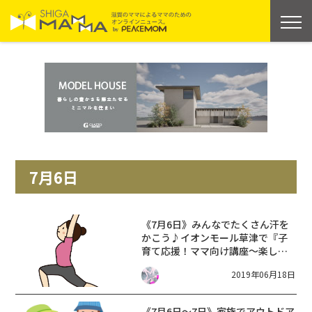
7月6日
《7月6日》みんなでたくさん汗を
かこう♪イオンモール草津で『子
育て応援！ママ向け講座～楽し
く！全身運動～』が開催！
2019年06月18日
《7月6日〜7日》家族でアウトドア