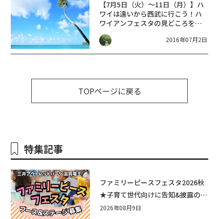
【7月5日（火）～11日（月）】ハ
ワイは遠いから西武に行こう！ハ
ワイアンフェスタの見どころをご
紹介
2016年07月2日
TOPページに戻る
特集記事
ファミリーピースフェスタ2026秋
★子育て世代向けに告知&披露の場
として♪ステージ又はブース出店
2026年08月9日