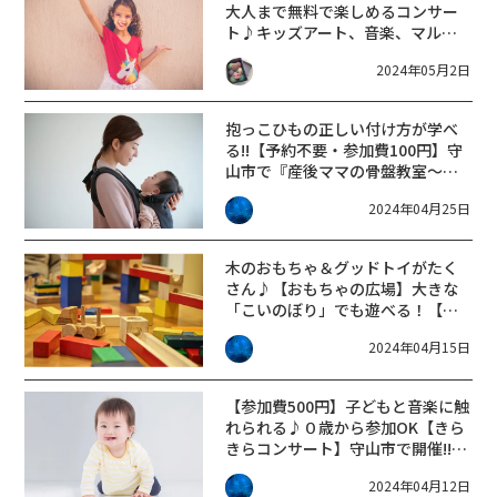
大人まで無料で楽しめるコンサー
ト♪キッズアート、音楽、マルシ
ェ、キッチンカーも大集合！「ル
2024年05月2日
シオール アートキッズフェステ
ィバル」守山市【5/19】
抱っこひもの正しい付け方が学べ
る!!【予約不要・参加費100円】守
山市で『産後ママの骨盤教室～骨
盤の話・体操・抱っこひもの付け
2024年04月25日
方～』開催♪
木のおもちゃ＆グッドトイがたく
さん♪【おもちゃの広場】大きな
「こいのぼり」でも遊べる！【守
山市】
2024年04月15日
【参加費500円】子どもと音楽に触
れられる♪０歳から参加OK【きら
きらコンサート】守山市で開催!!
【6/7】
2024年04月12日