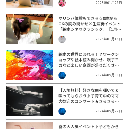
2025年01月28日
マリンバ体験もできる☆0歳から
OKの読み聞かせ×生演奏イベント
「絵本シネマクラシック」【1月25
日】
2025年01月16日
絵本の世界に浸れる！？ワークシ
ョップや絵本読み聞かせ、親子ヨ
ガなど楽しい企画が盛りだくさん
の「あまが池プラザ」へお出かけ
2024年05月30日
しよう！【2024年6月イベントま
とめ】
【入場無料】好きな曲を弾いて＆
唄ってもらおう♪子育て中のママ
大歓迎のコンサート★きらきら
LIVEジュークボックス【7/25】
2024年05月27日
春の大人気イベント♪子どもから