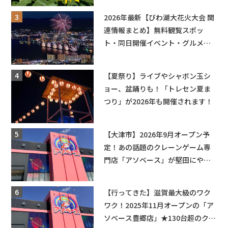
も入園できるフリーパスも販売★
2026年最新【びわ湖大花火大会 関
連情報まとめ】無料観覧スポッ
ト・同日開催イベント・グルメマ
ップ・交通規制に近隣施設の駐車
場情報なども要チェック★
【夏祭り】ライブやシャボン玉シ
ョー、盆踊りも！「トレセン夏ま
つり」が2026年も開催されます！
【大津市】2026年9月オープン予
定！あの話題のクレーンゲーム専
門店「アソベース」が堅田にやっ
てくる！豊郷店に続く滋賀2店舗目
★
【行ってきた】滋賀最大級のワク
ワク！2025年11月オープンの「ア
ソベース豊郷店」★130台超のクレ