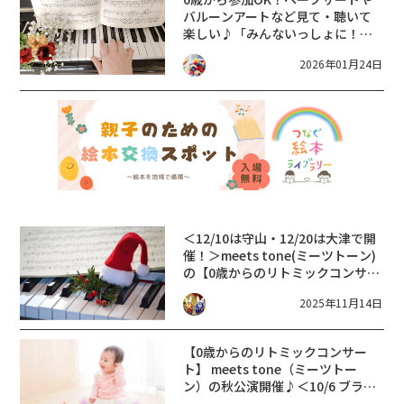
バルーンアートなど見て・聴いて
楽しい♪「みんないっしょに！き
らきらコンサート」【あまが池プ
2026年01月24日
ラザ】〈2/6〉守山市
＜12/10は守山・12/20は大津で開
催！＞meets tone(ミーツトーン)
の【0歳からのリトミックコンサー
トvol.12】クリスマスの雰囲気い
2025年11月14日
っぱい★【あまが池プラザ】【ブ
ランチ大津京/ハッシュタグ大津
京】
【0歳からのリトミックコンサー
ト】 meets tone（ミーツトー
ン）の秋公演開催♪＜10/6 ブラン
チ大津京＞＜10/8 あまが池プラザ