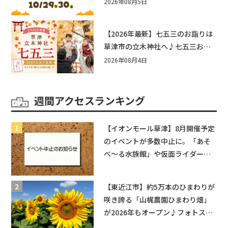
☆入場無料☆10/29(木)30(金)ママ
2026年08月5日
ベビーフェスタ2026！親子で楽し
もう♪inピエリ守山
【2026年最新】七五三のお詣りは
草津市の立木神社へ♪七五三お祝
い企画をご紹介！
2026年08月4日
週間アクセスランキング
【イオンモール草津】8月開催予定
のイベントが多数中止に。「あそ
べ〜る水族館」や仮面ライダーシ
ョーなど
【東近江市】約5万本のひまわりが
咲き誇る「山梶農園ひまわり畑」
が2026年もオープン♪フォトスポ
ットやキッチンカーも登場！何度