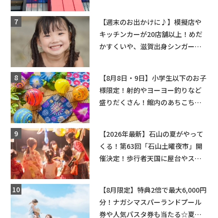
ーンゲームで青果や日用品までゲ
ットできる新スポット！
【週末のお出かけに♪】模擬店や
キッチンカーが20店舗以上！めだ
かすくいや、滋賀出身シンガーソ
ングライターによるライブなど。
【和邇ふれあい夏祭り】
【8月8日・9日】小学生以下のお子
様限定！射的やヨーヨー釣りなど
盛りだくさん！館内のあちこちに
ちびっこ縁日開催♪【モリーブ】
【2026年最新】石山の夏がやって
くる！第63回「石山土曜夜市」開
催決定！歩行者天国に屋台やステ
ージが勢揃い【7月18日・25日・8
月1日】大津市
【8月限定】特典2倍で最大6,000円
分！ナガシマスパーランドプール
券や人気パスタ券も当たる☆夏休