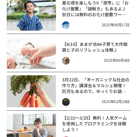
夏の夜を楽しもう!!「夜市」に「お
化け屋敷」「謎解き」もあるよ♪
別日には無料のお化け屋敷ワーク
ショップも!!
2025年06月17日
【6/10】あまが池de子育て大作戦
親と子のリフレッシュ体験♪
2025年06月4日
3月22日、「オーガニックな社会の
作り方」講演会＆マルシェ開催！
託児もあるので、ゆっくりお話が
聞けますよ
2025年02月24日
【2/22～3/25】無料！人気ゲーム
を使用したプログラミングを体験
しよう！