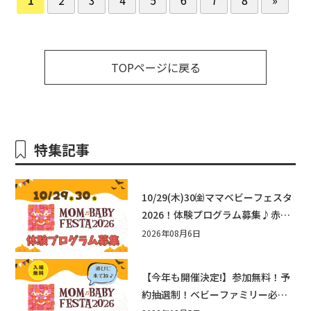
TOPページに戻る
特集記事
10/29(木)30㈮ママベビーフェスタ
2026！体験プログラム募集♪赤ち
ゃん向けイベントに出演しません
2026年08月6日
か？
【今年も開催決定!】参加無料！予
約抽選制！ベビーファミリー必見