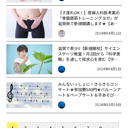
【子連れOK！】産婦人科医考案の
「骨盤底筋トレーニングヨガ」が
滋賀県で新規開講します★【あま
が池プラザ】
2024年04月11日
滋賀で希少!!【新規開校】サイエン
スゲーツ教室！月2回から『科学実
験』を通して探求心を育む【守山
市】
2024年04月1日
みんないっしょに！きらきらコン
サート★参加費500円★バルーンア
ート＆ペープサート＆手あそびな
ど盛りだくさんの45分間♪守山市
2024年03月19日
【3/29】
1
2
3
4
5
6
7
8
»