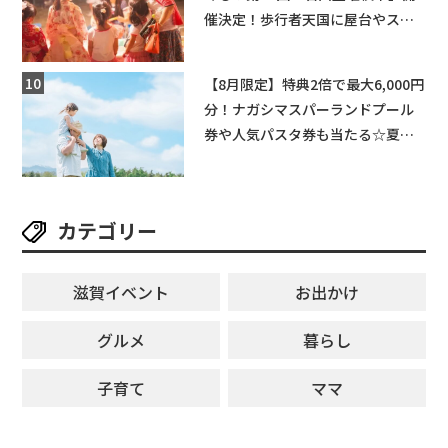
催決定！歩行者天国に屋台やステ
ージが勢揃い【7月18日・25日・8
月1日】大津市
【8月限定】特典2倍で最大6,000円
分！ナガシマスパーランドプール
券や人気パスタ券も当たる☆夏休
みは「ハウスセレクション彦根」
へGO！
カテゴリー
滋賀イベント
お出かけ
グルメ
暮らし
子育て
ママ