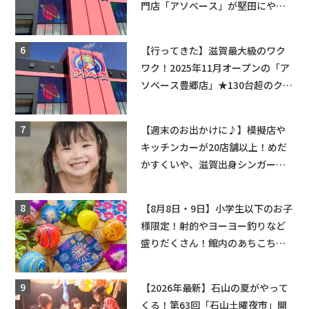
門店「アソベース」が堅田にやっ
てくる！豊郷店に続く滋賀2店舗目
★
【行ってきた】滋賀最大級のワク
ワク！2025年11月オープンの「ア
ソベース豊郷店」★130台超のクレ
ーンゲームで青果や日用品までゲ
ットできる新スポット！
【週末のお出かけに♪】模擬店や
キッチンカーが20店舗以上！めだ
かすくいや、滋賀出身シンガーソ
ングライターによるライブなど。
【和邇ふれあい夏祭り】
【8月8日・9日】小学生以下のお子
様限定！射的やヨーヨー釣りなど
盛りだくさん！館内のあちこちに
ちびっこ縁日開催♪【モリーブ】
【2026年最新】石山の夏がやって
くる！第63回「石山土曜夜市」開