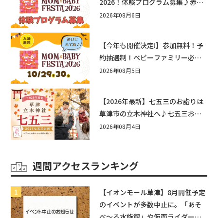
2026！体験プログラム募集♪赤ち
ゃん向けイベントに出演しません
2026年08月6日
か？
【今年も開催決定!】参加無料！予
約抽選制！ベビーファミリー必見
☆入場無料☆10/29(木)30(金)ママ
2026年08月5日
ベビーフェスタ2026！親子で楽し
もう♪inピエリ守山
【2026年最新】七五三のお詣りは
草津市の立木神社へ♪七五三お祝
い企画をご紹介！
2026年08月4日
週間アクセスランキング
【イオンモール草津】8月開催予定
のイベントが多数中止に。「あそ
べ〜る水族館」や仮面ライダーシ