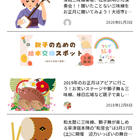
奏会！！聞いたことない三味線を
お正月に聞いてみよう！大垣市1月
5日
2020年01月3日
2019年のお正月はアピアに行こ
う！お笑いステージや獅子舞＆三
味線、縁日広場など親子で楽しめ
る企画がいっぱい！
2018年12月6日
和太鼓に三味線、獅子舞が楽しめ
る草津宿本陣の”和音会”は3月17日
(土)に開催 迫力いっぱいの舞台を
楽しもう♪