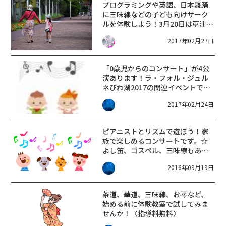
プログラミングや英語、日本舞踊
に三味線などの子ども向けサーク
ルを体験しよう！3月20日は草津市
で「集まれ！まちせんキッズ！」
2017年02月27日
が開催！
「0歳児からのコンサート」が4公
演あります！ラ・フォル・ジュル
ネびわ湖2017の関連イベントで
す！「☆一般1000円、18歳以下
2017年02月24日
500円、膝上鑑賞無料
ピアニストとリズムで遊ぼう！家
族で楽しめるコンサートです。☆
よし笛、ゴスペル、三味線もあり
ます！
2016年09月19日
茶道、華道、三味線、お琴など、
始める前に体験教室で試してみま
せんか！〈指導料無料〉