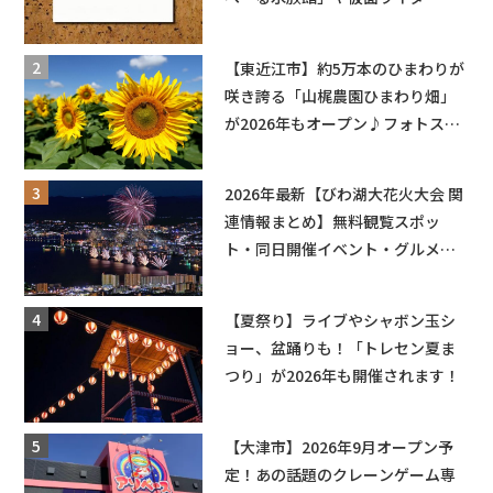
ョーなど
【東近江市】約5万本のひまわりが
咲き誇る「山梶農園ひまわり畑」
が2026年もオープン♪フォトスポ
ットやキッチンカーも登場！何度
も入園できるフリーパスも販売★
2026年最新【びわ湖大花火大会 関
連情報まとめ】無料観覧スポッ
ト・同日開催イベント・グルメマ
ップ・交通規制に近隣施設の駐車
場情報なども要チェック★
【夏祭り】ライブやシャボン玉シ
ョー、盆踊りも！「トレセン夏ま
つり」が2026年も開催されます！
【大津市】2026年9月オープン予
定！あの話題のクレーンゲーム専