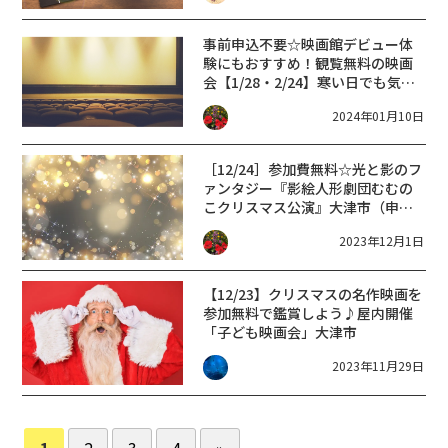
事前申込不要☆映画館デビュー体
験にもおすすめ！観覧無料の映画
会【1/28・2/24】寒い日でも気軽
におでかけ♪
2024年01月10日
［12/24］参加費無料☆光と影のフ
ァンタジー『影絵人形劇団むむの
こクリスマス公演』大津市（申込
締切は12/8まで）
2023年12月1日
【12/23】クリスマスの名作映画を
参加無料で鑑賞しよう♪屋内開催
「子ども映画会」大津市
2023年11月29日
1
2
3
4
»