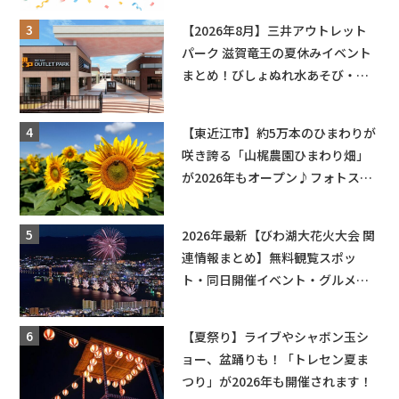
【2026年8月】三井アウトレット
パーク 滋賀竜王の夏休みイベント
まとめ！びしょぬれ水あそび・激
辛グルメ・フォトコンテストまで
盛りだくさん！
【東近江市】約5万本のひまわりが
咲き誇る「山梶農園ひまわり畑」
が2026年もオープン♪フォトスポ
ットやキッチンカーも登場！何度
も入園できるフリーパスも販売★
2026年最新【びわ湖大花火大会 関
連情報まとめ】無料観覧スポッ
ト・同日開催イベント・グルメマ
ップ・交通規制に近隣施設の駐車
場情報なども要チェック★
【夏祭り】ライブやシャボン玉シ
ョー、盆踊りも！「トレセン夏ま
つり」が2026年も開催されます！