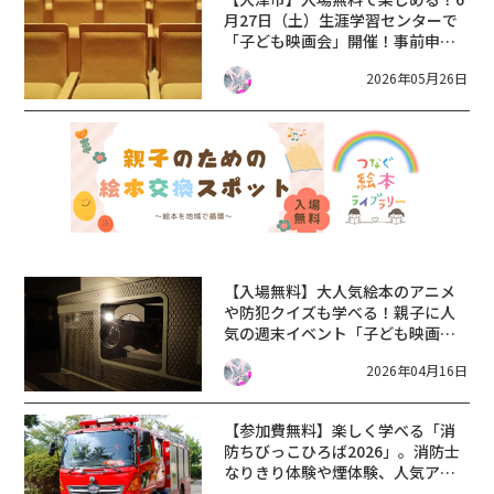
月27日（土）生涯学習センターで
「子ども映画会」開催！事前申込
不要で映画館デビューにも最適★
2026年05月26日
【入場無料】大人気絵本のアニメ
や防犯クイズも学べる！親子に人
気の週末イベント「子ども映画
会」開催★【4月25日/大津市】
2026年04月16日
【参加費無料】楽しく学べる「消
防ちびっこひろば2026」。消防士
なりきり体験や煙体験、人気アニ
メの防災映画の上映など。