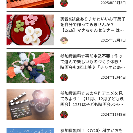
2025年03月3日
実習&試食あり♪かわいいお干菓子
を自分で作ってみませんか？
【2/26】マナちゃんセミナー はじ
めての干菓子 季節のお干菓子をつ
2025年02月7日
くりましょう【大津市生涯学習セ
ンター】
参加費無料☆事前申込不要！作っ
て遊んで楽しいものづくり体験！
映画会も2回上映♪『チャオとあそ
ぼう』大津市12/14
2024年12月4日
参加費無料☆あの名作アニメを見
てみよう！【11月、12月子ども映
画会】12月は子ども映画会ぷらす
でお楽しみ会も開催☆
2024年11月8日
参加費無料！〈7/20〉科学がおも