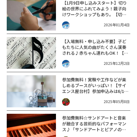
【1月9日申し込みスタート】切り
絵の世界にふれてみよう！親子向
けワークショップもあり。【切り
絵作家 早川鉄兵 作品展とワークシ
2026年01月4日
ョップ】
【入場無料・申し込み不要】子ど
もたちに人気の曲がたくさん演奏
される♪赤ちゃん連れもOK！【0
歳からのファミリーコンサート】
2025年12月2日
参加費無料！実験や工作などが楽
しめるブースがいっぱい！【サイ
エンス屋台村】参加申込みは6/1ス
タート☆
2025年05月8日
参加費無料☆サンドアートと音楽
が融合する芸術的なパフォーマン
ス♪「サンドアートとピアノの特
別ライブ」が開催されます！