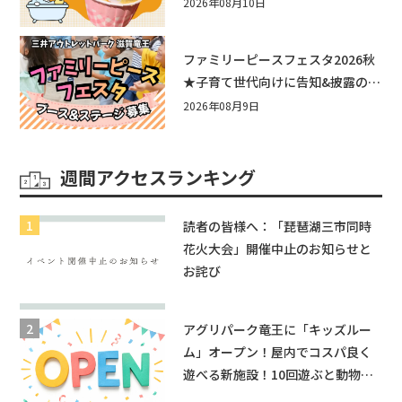
あ遊具もあるよ！in近江八幡
2026年08月10日
ファミリーピースフェスタ2026秋
★子育て世代向けに告知&披露の場
として♪ステージ又はブース出店
2026年08月9日
しませんか？
週間アクセスランキング
読者の皆様へ：「琵琶湖三市同時
花火大会」開催中止のお知らせと
お詫び
アグリパーク竜王に「キッズルー
ム」オープン！屋内でコスパ良く
遊べる新施設！10回遊ぶと動物触
れ合いが無料に★