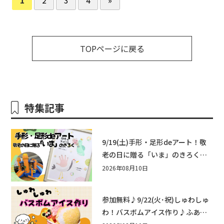
TOPページに戻る
特集記事
9/19(土)手形・足形deアート！敬
老の日に贈る「いま」のきろく♪
他にもふあふあ遊具などお楽しみ
2026年08月10日
がいっぱいのシルバーウィークin
近江八幡
参加無料♪9/22(火･祝)しゅわしゅ
わ！バスボムアイス作り♪ふあふ