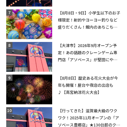
【8月8日・9日】小学生以下のお子
様限定！射的やヨーヨー釣りなど
盛りだくさん！館内のあちこちに
ちびっこ縁日開催♪【モリーブ】
【大津市】2026年9月オープン予
定！あの話題のクレーンゲーム専
門店「アソベース」が堅田にやっ
てくる！豊郷店に続く滋賀2店舗目
★
【8月8日】歴史ある花火大会が今
年も開催！屋台や夜店の出店も
♪【高宮納涼花火大会】
【行ってきた】滋賀最大級のワク
ワク！2025年11月オープンの「ア
ソベース豊郷店」★130台超のクレ