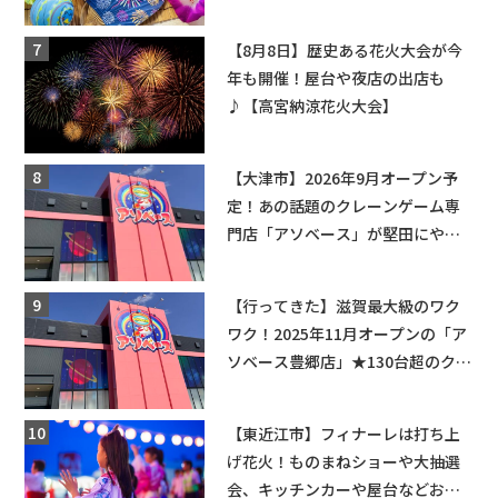
ちびっこ縁日開催♪【モリーブ】
【8月8日】歴史ある花火大会が今
年も開催！屋台や夜店の出店も
♪【高宮納涼花火大会】
【大津市】2026年9月オープン予
定！あの話題のクレーンゲーム専
門店「アソベース」が堅田にやっ
てくる！豊郷店に続く滋賀2店舗目
★
【行ってきた】滋賀最大級のワク
ワク！2025年11月オープンの「ア
ソベース豊郷店」★130台超のクレ
ーンゲームで青果や日用品までゲ
ットできる新スポット！
【東近江市】フィナーレは打ち上
げ花火！ものまねショーや大抽選
会、キッチンカーや屋台などお楽