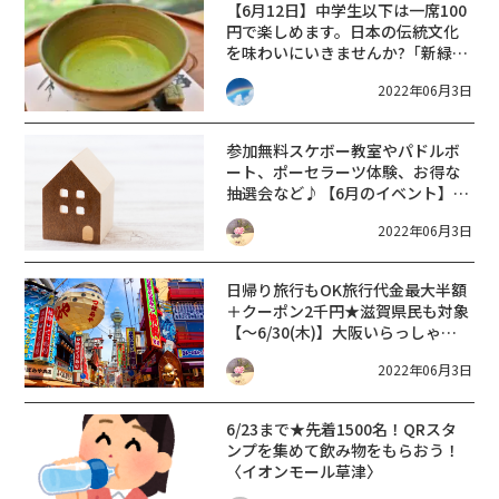
【6月12日】中学生以下は一席100
円で楽しめます。日本の伝統文化
を味わいにいきませんか?「新緑茶
会」が開催。☆長浜市☆
2022年06月3日
参加無料
スケボー教室やパドルボ
ート、ポーセラーツ体験、お得な
抽選会など♪【6月のイベント】び
わ湖大津プリンスホテル住宅博
2022年06月3日
日帰り旅行もOK
旅行代金最大半額
＋クーポン2千円★滋賀県民も対象
【～6/30(木)】大阪いらっしゃい
キャンペーン2022【県民割】
2022年06月3日
6/23まで★先着1500名！QRスタ
ンプを集めて飲み物をもらおう！
〈イオンモール草津〉