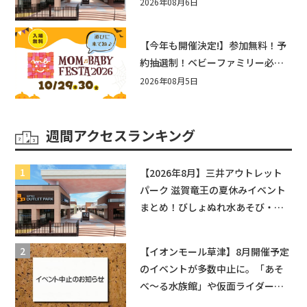
まとめ！びしょぬれ水あそび・激
2026年08月6日
辛グルメ・フォトコンテストまで
盛りだくさん！
【今年も開催決定!】参加無料！予
約抽選制！ベビーファミリー必見
☆入場無料☆10/29(木)30(金)ママ
2026年08月5日
ベビーフェスタ2026！親子で楽し
もう♪inピエリ守山
週間アクセスランキング
【2026年8月】三井アウトレット
パーク 滋賀竜王の夏休みイベント
まとめ！びしょぬれ水あそび・激
辛グルメ・フォトコンテストまで
盛りだくさん！
【イオンモール草津】8月開催予定
のイベントが多数中止に。「あそ
べ〜る水族館」や仮面ライダーシ
ョーなど