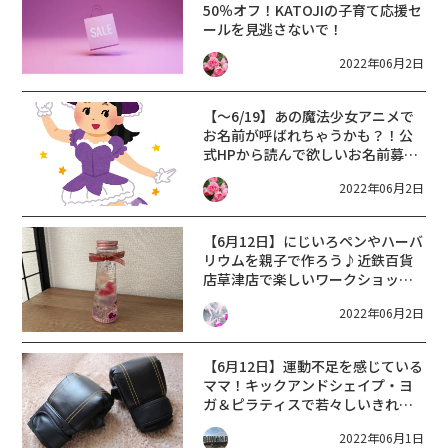
50％オフ！KATOJIの子育て応援セ
ールを見逃さないで！
2022年06月2日
【～6/19】あの魔法少女アニメで
お名前が呼ばれちゃうかも？！公
式HPから読んで欲しいお名前募集
中♪
2022年06月2日
【6月12日】にじいろペンやハーバ
リウムを親子で作ろう♪近鉄百貨
店草津店で楽しいワークショップ
が開催☆
2022年06月2日
【6月12日】運動不足を感じている
ママ！キックアンドシェイプ・ヨ
ガ＆ピラティスで若々しいきれい
なママを目指しませんか？無料体
2022年06月1日
験会！【もりやまエコパーク交流