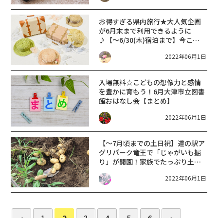
拠点施設】
お得すぎる県内旅行★大人気企画
が6月末まで利用できるように
♪【～6/30(木)宿泊まで】今こそ
滋賀を旅しよう！第6弾 実施期間
2022年06月1日
の延長
入場無料☆こどもの想像力と感情
を豊かに育もう！6月大津市立図書
館おはなし会【まとめ】
2022年06月1日
【〜7月頃までの土日祝】道の駅ア
グリパーク竜王で「じゃがいも掘
り」が開園！家族でたっぷり土と
触れ合おう♪
2022年06月1日
«
1
2
3
4
5
6
»