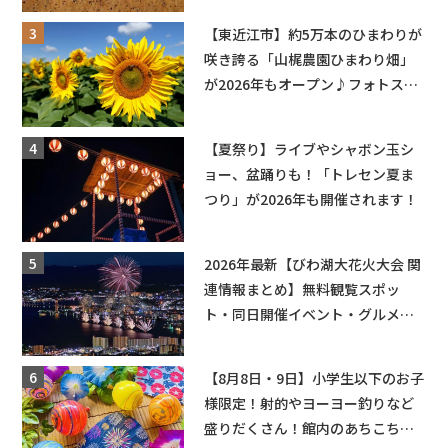
【東近江市】約5万本のひまわりが
咲き誇る「山梶農園ひまわり畑」
が2026年もオープン♪フォトスポ
ットやキッチンカーも登場！何度
も入園できるフリーパスも販売★
【夏祭り】ライブやシャボン玉シ
ョー、盆踊りも！「トレセン夏ま
つり」が2026年も開催されます！
2026年最新【びわ湖大花火大会 関
連情報まとめ】無料観覧スポッ
ト・同日開催イベント・グルメマ
ップ・交通規制に近隣施設の駐車
場情報なども要チェック★
【8月8日・9日】小学生以下のお子
様限定！射的やヨーヨー釣りなど
盛りだくさん！館内のあちこちに