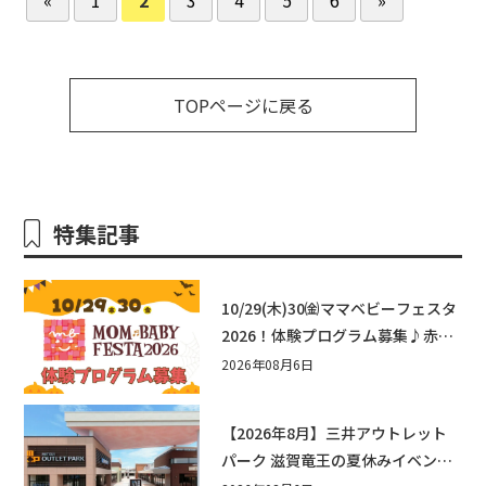
TOPページに戻る
特集記事
10/29(木)30㈮ママベビーフェスタ
2026！体験プログラム募集♪赤ち
ゃん向けイベントに出演しません
2026年08月6日
か？
【2026年8月】三井アウトレット
パーク 滋賀竜王の夏休みイベント