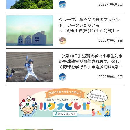
2022年06月3日
クレープ、傘や父の日のプレゼン
ト、ワークショップも
♪【6/4(土)5(日)11(土)12(日)】
ABCハウジング草津住宅公園【参
2022年06月3日
加無料】
【7月10日】滋賀大学で小学生対象
の野球教室が開催されます。楽し
く野球を学ぼう♪申込〆切は6月20
日！
2022年06月3日