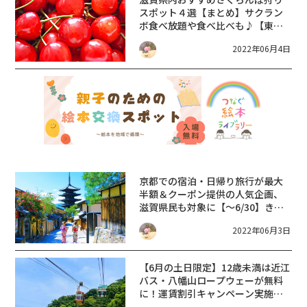
スポット４選【まとめ】サクラン
ボ食べ放題や食べ比べも♪【東近
江市・高島市・竜王町】
2022年06月4日
京都での宿泊・日帰り旅行が最大
半額＆クーポン提供の人気企画、
滋賀県民も対象に
【～6/30】きょ
うと魅力再発見旅 プロジェクト
2022年06月3日
【6月の土日限定】12歳未満は近江
バス・八幡山ロープウェーが無料
に！運賃割引キャンペーン実施
中。