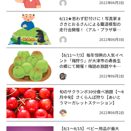
2022年06月3日
6/12★思わず釘付けに！写真家ま
さきとおるさんによる鐵道模型の
走行会開催！〈アル・プラザ草
津〉
2022年06月3日
【6/11〜7/3】毎年恒例の人気イベ
ント「梅狩り」が大津市の寿長生
の郷にて開催！梅詰め放題やキッ
チンカーなど梅づくしのイベント
2022年06月2日
です♪
旬のサクランボ30分食べ放題
【～6
月中旬】さくらんぼ狩り【あいと
うマーガレットステーション】
2022年06月2日
【6/1～6/15】ベビー用品が最大