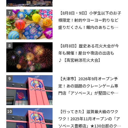
ップ・交通規制に近隣施設の駐車
場情報なども要チェック★
【8月8日・9日】小学生以下のお子
様限定！射的やヨーヨー釣りなど
盛りだくさん！館内のあちこちに
ちびっこ縁日開催♪【モリーブ】
【8月8日】歴史ある花火大会が今
年も開催！屋台や夜店の出店も
♪【高宮納涼花火大会】
【大津市】2026年9月オープン予
定！あの話題のクレーンゲーム専
門店「アソベース」が堅田にやっ
てくる！豊郷店に続く滋賀2店舗目
★
【行ってきた】滋賀最大級のワク
ワク！2025年11月オープンの「ア
ソベース豊郷店」★130台超のクレ