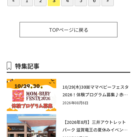
TOPページに戻る
特集記事
10/29(木)30㈮ママベビーフェスタ
2026！体験プログラム募集♪赤ち
ゃん向けイベントに出演しません
2026年08月6日
か？
【2026年8月】三井アウトレット
パーク 滋賀竜王の夏休みイベント