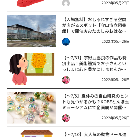
2022年05月27日
【入場無料】おしゃれすぎる空間
が広がるスポット【守山市立図書
館】で開催★おたのしみおはなし
＆映画会【6/12】
2022年05月26日
【～7/31】宇野亞喜良の作品も特
別出品！美術鑑賞でお子さんとい
っしょに心を豊かにしませんか？
堺市立文化館堺アルフォンス・ミ
2022年05月26日
ュシャ館でアンニュイをテーマと
した企画展実施中
【～7/5】夏休みの自由研究のヒン
トも見つかるかも？KOBEとんぼ玉
ミュージアムにて企画展が開催中
です。
2022年05月26日
【～7/10】大人気の動物ドール達