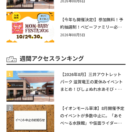
まとめ！びしょぬれ水あそび・激
2026年08月6日
辛グルメ・フォトコンテストまで
盛りだくさん！
【今年も開催決定!】参加無料！予
約抽選制！ベビーファミリー必見
☆入場無料☆10/29(木)30(金)ママ
2026年08月5日
ベビーフェスタ2026！親子で楽し
もう♪inピエリ守山
週間アクセスランキング
【2026年8月】三井アウトレット
パーク 滋賀竜王の夏休みイベント
まとめ！びしょぬれ水あそび・激
辛グルメ・フォトコンテストまで
盛りだくさん！
【イオンモール草津】8月開催予定
のイベントが多数中止に。「あそ
べ〜る水族館」や仮面ライダーシ
ョーなど