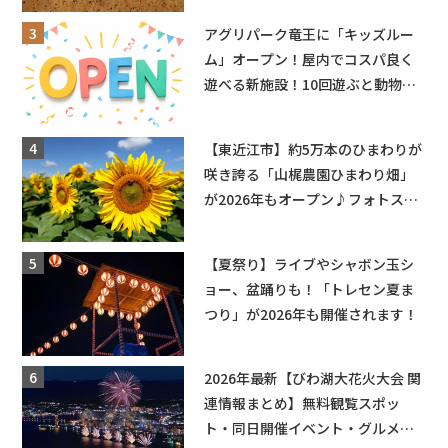
アグリパーク竜王に「キッズルー
ム」オープン！屋内でコスパ良く
遊べる新施設！10回遊ぶと動物触
れ合いが無料に★
【東近江市】約5万本のひまわりが
咲き誇る「山梶農園ひまわり畑」
が2026年もオープン♪フォトスポ
ットやキッチンカーも登場！何度
も入園できるフリーパスも販売★
【夏祭り】ライブやシャボン玉シ
ョー、盆踊りも！「トレセン夏ま
つり」が2026年も開催されます！
2026年最新【びわ湖大花火大会 関
連情報まとめ】無料観覧スポッ
ト・同日開催イベント・グルメマ