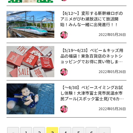
【6/12～】変形する新幹線ロボの
アニメがびわ湖放送にて放送開
始！みんな一緒に出発進行！！
2022年05月26日
【5/19～6/23】ベビー＆キッズ用
品の福袋！東急百貨店のネットシ
ョッピングでお得に買い物しませ
んか？
2022年05月26日
【～6/30】ベビースイミングお試
し体験！大津市富士見市民温水市
民プール(スポック富士見)で6カ月
～2歳11カ月未満のお子様対象で受
2022年05月26日
け付けています。
«
1
2
3
4
5
6
»