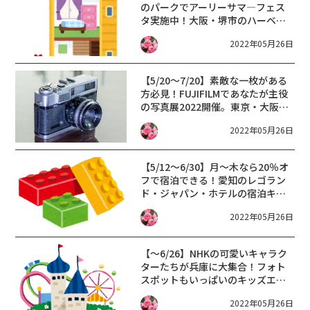
のパークでアーリーサマ―フェス
タ実施中！大阪・堺市のハーベス
トの丘に行こう♪
2022年05月26日
【5/20～7/20】素敵な一枚がある
方必見！FUJIFILMであなたが主役
の写真展2022開催。東京・大阪の
展示会場に飾ってもらえます！
2022年05月26日
【5/12～6/30】月～木なら20％オ
フで宿泊できる！愛知のレゴラン
ド・ジャパン・ホテルの宿泊キャ
ンペーン！
2022年05月26日
【～6/26】NHKの可愛いキャラク
ターたちが兵庫に大集合！フォト
スポットもいっぱいのキッズエリ
アで遊ぼう♪
2022年05月26日