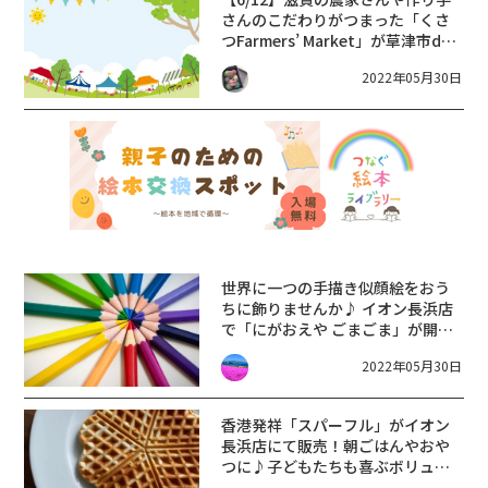
さんのこだわりがつまった「くさ
つFarmers’ Market」が草津市de
愛ひろばにて開催！体に優しいお
2022年05月30日
買い物しましょう♪
世界に一つの手描き似顔絵をおう
ちに飾りませんか♪ イオン長浜店
で「にがおえや ごまごま」が開
催！プレゼントにも♪【6月4日・
2022年05月30日
12日・25日】
香港発祥「スパーフル」がイオン
長浜店にて販売！朝ごはんやおや
つに♪子どもたちも喜ぶボリュー
ム満点のワッフル☆【6月12日・