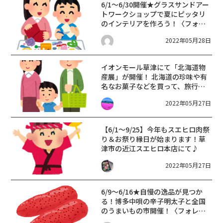
6/1〜6/30開催★グラスサンドアー
トワークショップで夏にピッタリ
のインテリアを作ろう！〈フォレ
オ大津一里山〉
2022年05月28日
イオンモール草津にて「北海道物
産展」が開催！ 北海道の珍味や有
名なお菓子などを買って、旅行気
分を味わいませんか♪【6月3日〜
2022年05月27日
14日】
【6/1〜9/25】今年もスエヒロ肉祭
り＆お祭り縁日が始まります！草
津市の近江スエヒロ本店にて♪
2022年05月27日
6/9〜6/16★自慢の逸品が見つか
る！博多中唄の辛子明太子と全国
のうまいもの市開催！〈フォレオ
大津一里山〉