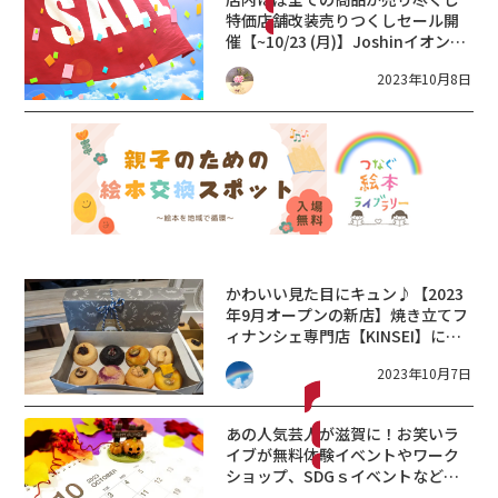
特価
店舗改装売りつくしセール開
催【~10/23 (月)】Joshinイオンモ
ール草津店
2023年10月8日
かわいい見た目にキュン♪【2023
年9月オープンの新店】焼き立てフ
ィナンシェ専門店【KINSEI】に行
ってきました！
2023年10月7日
あの人気芸人が滋賀に！お笑いラ
イブが無料
体験イベントやワーク
ショップ、SDGｓイベントなど
続々開催【三井アウトレットパー