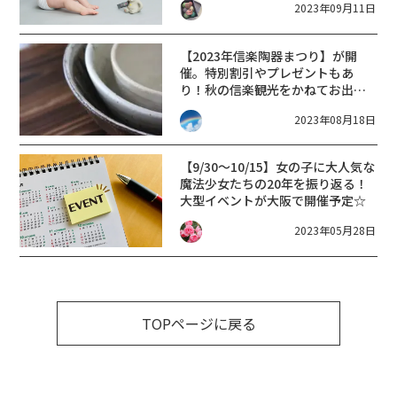
2023年09月11日
レゼント企画など♪アカチャンホ
ンポ エイスクエア草津店
【9/22,10/4,11,13】
【2023年信楽陶器まつり】が開
催。特別割引やプレゼントもあ
り！秋の信楽観光をかねてお出か
けしませんか?
2023年08月18日
【9/30～10/15】女の子に大人気な
魔法少女たちの20年を振り返る！
大型イベントが大阪で開催予定☆
2023年05月28日
TOPページに戻る