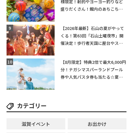
様限定！射的やヨーヨー釣りなど
盛りだくさん！館内のあちこちに
ちびっこ縁日開催♪【モリーブ】
【2026年最新】石山の夏がやって
くる！第63回「石山土曜夜市」開
催決定！歩行者天国に屋台やステ
ージが勢揃い【7月18日・25日・8
月1日】大津市
【8月限定】特典2倍で最大6,000円
分！ナガシマスパーランドプール
券や人気パスタ券も当たる☆夏休
みは「ハウスセレクション彦根」
へGO！
カテゴリー
滋賀イベント
お出かけ