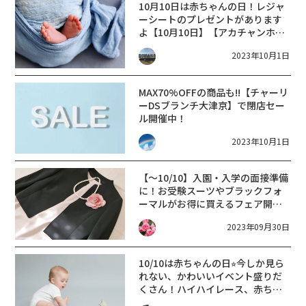
10月10日は赤ちゃんの日！レジャ
ーシートのプレゼントがあります
よ【10月10日】【アカチャンホン
ポエイスクエア草津店】
2023年10月1日
MAX70%OFFの商品も!!【チャーリ
ーDSブランチ大津京】で閉店セー
ル開催中！
2023年10月1日
【～10/10】入園・入学の面接準備
に！お受験スーツやブラックフォ
ーマルがお得に買えるフェア開催
中☆
2023年09月30日
10/10は赤ちゃんの日⭐︎今しか見ら
れない、かわいいイベント盛りだ
くさん！ハイハイレース、赤ちゃ
んすもう、カレンダー撮影会、プ