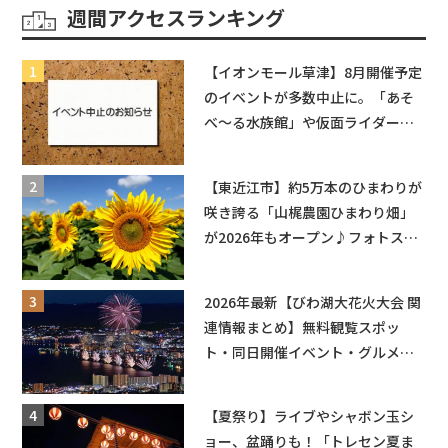
週間アクセスランキング
【イオンモール草津】8月開催予定
のイベントが多数中止に。「あそ
べ〜る水族館」や仮面ライダーシ
ョーなど
【東近江市】約5万本のひまわりが
咲き誇る「山梶農園ひまわり畑」
が2026年もオープン♪フォトスポ
ットやキッチンカーも登場！何度
も入園できるフリーパスも販売★
2026年最新【びわ湖大花火大会 関
連情報まとめ】無料観覧スポッ
ト・同日開催イベント・グルメマ
ップ・交通規制に近隣施設の駐車
場情報なども要チェック★
【夏祭り】ライブやシャボン玉シ
ョー、盆踊りも！「トレセン夏ま