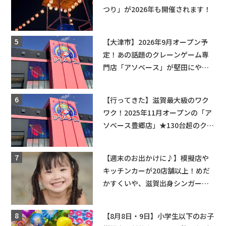
つり」が2026年も開催されます！
【大津市】2026年9月オープン予
定！あの話題のクレーンゲーム専
門店「アソベース」が堅田にやっ
てくる！豊郷店に続く滋賀2店舗目
★
【行ってきた】滋賀最大級のワク
ワク！2025年11月オープンの「ア
ソベース豊郷店」★130台超のクレ
ーンゲームで青果や日用品までゲ
ットできる新スポット！
【週末のお出かけに♪】模擬店や
キッチンカーが20店舗以上！めだ
かすくいや、滋賀出身シンガーソ
ングライターによるライブなど。
【和邇ふれあい夏祭り】
【8月8日・9日】小学生以下のお子