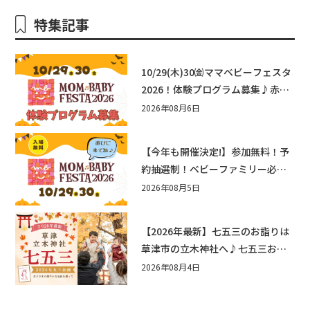
特集記事
10/29(木)30㈮ママベビーフェスタ
2026！体験プログラム募集♪赤ち
ゃん向けイベントに出演しません
2026年08月6日
か？
【今年も開催決定!】参加無料！予
約抽選制！ベビーファミリー必見
☆入場無料☆10/29(木)30(金)ママ
2026年08月5日
ベビーフェスタ2026！親子で楽し
もう♪inピエリ守山
【2026年最新】七五三のお詣りは
草津市の立木神社へ♪七五三お祝
い企画をご紹介！
2026年08月4日