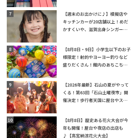
ーンゲームで青果や日用品までゲ
ットできる新スポット！
【週末のお出かけに♪】模擬店や
キッチンカーが20店舗以上！めだ
かすくいや、滋賀出身シンガーソ
ングライターによるライブなど。
【和邇ふれあい夏祭り】
【8月8日・9日】小学生以下のお子
様限定！射的やヨーヨー釣りなど
盛りだくさん！館内のあちこちに
ちびっこ縁日開催♪【モリーブ】
【2026年最新】石山の夏がやって
くる！第63回「石山土曜夜市」開
催決定！歩行者天国に屋台やステ
ージが勢揃い【7月18日・25日・8
月1日】大津市
【8月8日】歴史ある花火大会が今
年も開催！屋台や夜店の出店も
♪【高宮納涼花火大会】