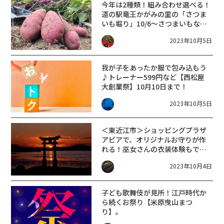
今年は2種類！組み合わせ選べる！
道の駅竜王かがみの里の「さつま
いも堀り」10/6～さつまいもなく
なり次第終了です
2023年10月5日
我が子をあったか服で包み込もう
♪トレーナー599円など【西松屋
大創業祭】10月10日まで！
2023年10月5日
＜東近江市＞ショッピングプラザ
アピアで、オリジナルお守りが作
れる！巫女さんの衣装体験もでき
ますよ
2023年10月4日
子ども歌舞伎が見所！江戸時代か
ら続くお祭り【米原曳山まつ
り】。