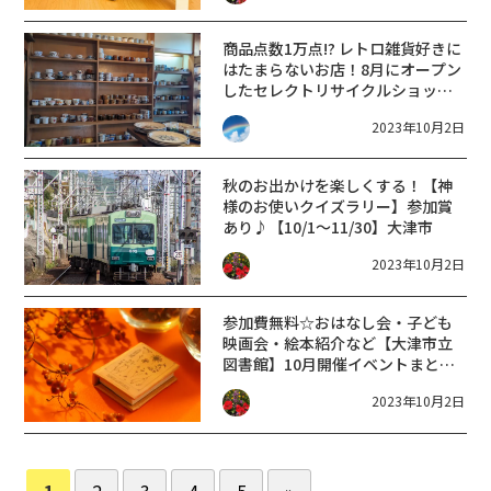
商品点数1万点!? レトロ雑貨好きに
はたまらないお店！8月にオープン
したセレクトリサイクルショップ
「カレコレ堂」に行ってきまし
2023年10月2日
た。
秋のお出かけを楽しくする！【神
様のお使いクイズラリー】参加賞
あり♪【10/1～11/30】大津市
2023年10月2日
参加費無料☆おはなし会・子ども
映画会・絵本紹介など【大津市立
図書館】10月開催イベントまとめ
ました！
2023年10月2日
1
2
3
4
5
»