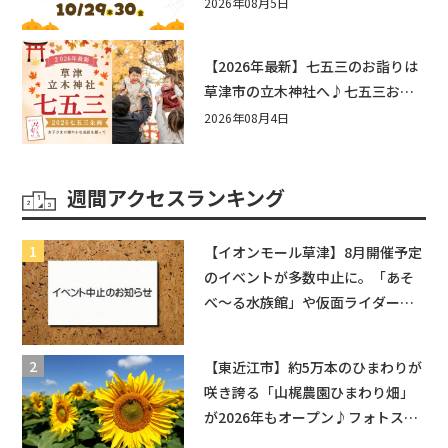
☆入場無料☆10/29(木)30(金)ママ
2026年08月5日
ベビーフェスタ2026！親子で楽し
もう♪inピエリ守山
【2026年最新】七五三のお詣りは
草津市の立木神社へ♪七五三お祝
い企画をご紹介！
2026年08月4日
週間アクセスランキング
【イオンモール草津】8月開催予定
のイベントが多数中止に。「あそ
べ〜る水族館」や仮面ライダーシ
ョーなど
【東近江市】約5万本のひまわりが
咲き誇る「山梶農園ひまわり畑」
が2026年もオープン♪フォトスポ
ットやキッチンカーも登場！何度