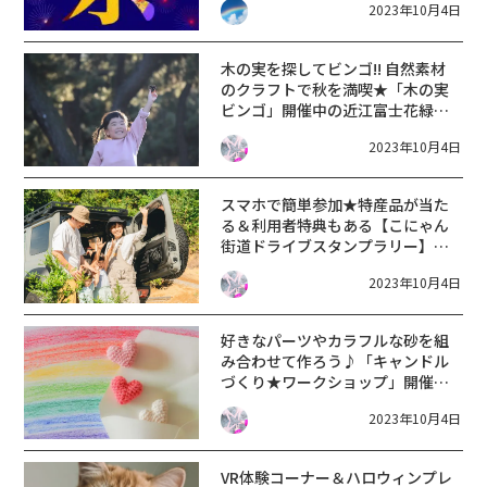
2023年10月4日
木の実を探してビンゴ!! 自然素材
のクラフトで秋を満喫★「木の実
ビンゴ」開催中の近江富士花緑公
園へ遊びに行こう♪【〜11/30ま
2023年10月4日
で】
スマホで簡単参加★特産品が当た
る＆利用者特典もある【こにゃん
街道ドライブスタンプラリー】開
催中！【竜王・湖南・信楽】
2023年10月4日
好きなパーツやカラフルな砂を組
み合わせて作ろう♪「キャンドル
づくり★ワークショップ」開催！
ハロウィンのインテリアにも
2023年10月4日
♪【10/7〜9 ピエリ守山】
VR体験コーナー＆ハロウィンプレ