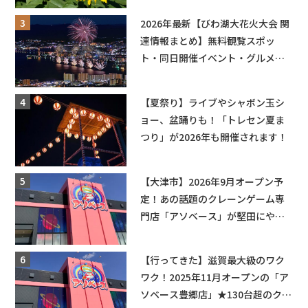
も入園できるフリーパスも販売★
2026年最新【びわ湖大花火大会 関
連情報まとめ】無料観覧スポッ
ト・同日開催イベント・グルメマ
ップ・交通規制に近隣施設の駐車
場情報なども要チェック★
【夏祭り】ライブやシャボン玉シ
ョー、盆踊りも！「トレセン夏ま
つり」が2026年も開催されます！
【大津市】2026年9月オープン予
定！あの話題のクレーンゲーム専
門店「アソベース」が堅田にやっ
てくる！豊郷店に続く滋賀2店舗目
★
【行ってきた】滋賀最大級のワク
ワク！2025年11月オープンの「ア
ソベース豊郷店」★130台超のクレ