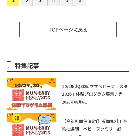
TOPページに戻る
特集記事
10/29(木)30㈮ママベビーフェスタ
2026！体験プログラム募集♪赤ち
ゃん向けイベントに出演しません
2026年08月6日
か？
【今年も開催決定!】参加無料！予
約抽選制！ベビーファミリー必見