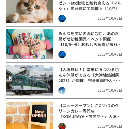
ゼントetc動物と触れ合える『マル
シェ』愛荘町にて開催♪【10/7】
2023年10月3日
みんなを笑いの渦に包む、あのお
騒がせ幼稚園児イベント開催
【10/6～9】おもしろ写真が撮れる
フォトスポットetc【イオンタウン
2023年10月3日
湖南】
【入場無料！】電車にまつわる色
んな体験ができる【大津線感謝祭
2023】が開催。完全事前申込・抽
選制！
2023年10月3日
【ニューオープン】こだわりのグ
リーンカレー専門店
『KOMURAYA〜鼓邑や〜』大津市
今堅田にグランドオープン☆
2023年10月2日