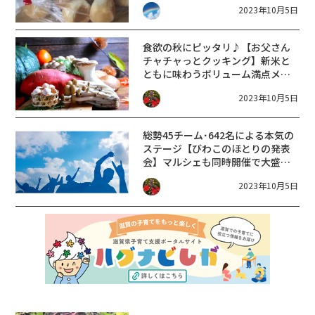
2023年10月5日
食欲の秋にピッタリ♪【お父さん
チャチャっとクッキング】新米と
ともに味わうボリューム満点メニ
ューを作ろう！〈10/22〉
2023年10月5日
総勢45チーム･642名による本気の
ステージ【びわこのほとりの発表
会】マルシェも同時開催で大盛り
上がりの2日間！10/7･8
2023年10月5日