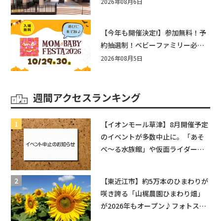
まとめ！びしょぬれ水あそび・激
2026年08月6日
辛グルメ・フォトコンテストまで
盛りだくさん！
【今年も開催決定!】参加無料！予
約抽選制！ベビーファミリー必見
☆入場無料☆10/29(木)30(金)ママ
2026年08月5日
ベビーフェスタ2026！親子で楽し
もう♪inピエリ守山
週間アクセスランキング
【イオンモール草津】8月開催予定
のイベントが多数中止に。「あそ
べ〜る水族館」や仮面ライダーシ
ョーなど
【東近江市】約5万本のひまわりが
咲き誇る「山梶農園ひまわり畑」
が2026年もオープン♪フォトスポ
ットやキッチンカーも登場！何度