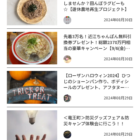
しませんか？田んぼラグビーも
☆【遊休農地再生プロジェクト】
2024年08月30日
先着3万名！近江ちゃんぽん無料引
換券プレゼント！総額2370万円相
当の豪華キャンペーン【9/6(金)～
8(日)】近江ちゃんぽんの日感謝祭
2024年08月30日
【ローザンハロウィン2024】ひつ
じのショーンパン作り、ボディシ
ールのプレゼント、アフタヌーン
ティー、仮装コンテストなどな
2024年08月29日
ど…♪ローザンベリー多和田にて
【9/2〜10/31】
＜竜王町＞防災グッズフェア＆防
災キャンプ体験会に行こう！！
2024年08月29日