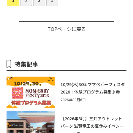
TOPページに戻る
特集記事
10/29(木)30㈮ママベビーフェスタ
2026！体験プログラム募集♪赤ち
ゃん向けイベントに出演しません
2026年08月6日
か？
【2026年8月】三井アウトレット
パーク 滋賀竜王の夏休みイベント