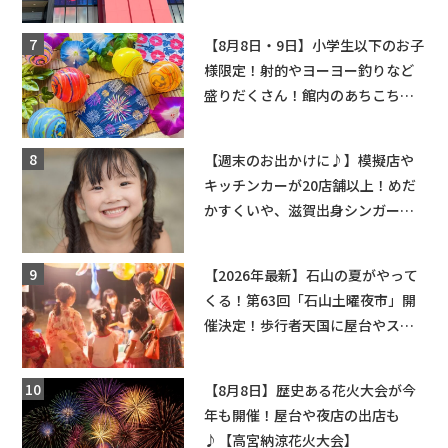
ーンゲームで青果や日用品までゲ
ットできる新スポット！
【8月8日・9日】小学生以下のお子
様限定！射的やヨーヨー釣りなど
盛りだくさん！館内のあちこちに
ちびっこ縁日開催♪【モリーブ】
【週末のお出かけに♪】模擬店や
キッチンカーが20店舗以上！めだ
かすくいや、滋賀出身シンガーソ
ングライターによるライブなど。
【和邇ふれあい夏祭り】
【2026年最新】石山の夏がやって
くる！第63回「石山土曜夜市」開
催決定！歩行者天国に屋台やステ
ージが勢揃い【7月18日・25日・8
月1日】大津市
【8月8日】歴史ある花火大会が今
年も開催！屋台や夜店の出店も
♪【高宮納涼花火大会】