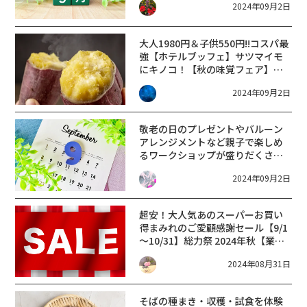
2024年09月2日
利！
大人1980円＆子供550円!!コスパ最
強【ホテルブッフェ】サツマイモ
にキノコ！【秋の味覚フェア】ア
ーバンホテル草津で開催♪
2024年09月2日
敬老の日のプレゼントやバルーン
アレンジメントなど親子で楽しめ
るワークショップが盛りだくさ
ん！【近鉄百貨店草津店】
2024年09月2日
超安！大人気あのスーパーお買い
得まみれのご愛顧感謝セール【9/1
～10/31】総力祭 2024年秋【業務
スーパー】
2024年08月31日
そばの種まき・収穫・試食を体験