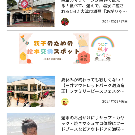
る！食べて、遊んで、温泉に癒さ
れる1日♪大津市雄琴【あがりゃん
せに行ってきた！】
2024年09月7日
夏休みが終わっても寂しくない！
【三井アウトレットパーク滋賀竜
王】ファミリーピースフェスタ☆
マルシェ☆ワークショップとイベ
2024年09月6日
ント目白押し！
週末のお出かけに♪サップ・カヤ
ック・焼きマシュマロ体験にフー
ドブースなどアウトドアを満喫で
きるMarketもあり。【THE