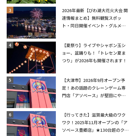
も入園できるフリーパスも販売★
2026年最新【びわ湖大花火大会 関
連情報まとめ】無料観覧スポッ
ト・同日開催イベント・グルメマ
ップ・交通規制に近隣施設の駐車
場情報なども要チェック★
【夏祭り】ライブやシャボン玉シ
ョー、盆踊りも！「トレセン夏ま
つり」が2026年も開催されます！
【大津市】2026年9月オープン予
定！あの話題のクレーンゲーム専
門店「アソベース」が堅田にやっ
てくる！豊郷店に続く滋賀2店舗目
★
【行ってきた】滋賀最大級のワク
ワク！2025年11月オープンの「ア
ソベース豊郷店」★130台超のクレ