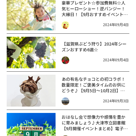
豪華プレゼント☆参加費無料☆人
気ヒーローショー！逆バンジー！
大縁日！【9月おすすめイベント8
選】ハウスセレクション彦根
2024年09月4日
【滋賀県ぶどう狩り】2024年シー
ズンおすすめ6選☆
2024年09月4日
あの有名なチョコとの初コラボ！
数量限定！ご褒美タイムのお供に
どうぞ♪【9月5日～10月2日】
【サーティワン】
2024年09月3日
おはなし会で想像力や感情を豊か
に育みましょう♪大津市立図書館
【9月開催イベントまとめ】電子図
書館の読み放題コンテンツも便