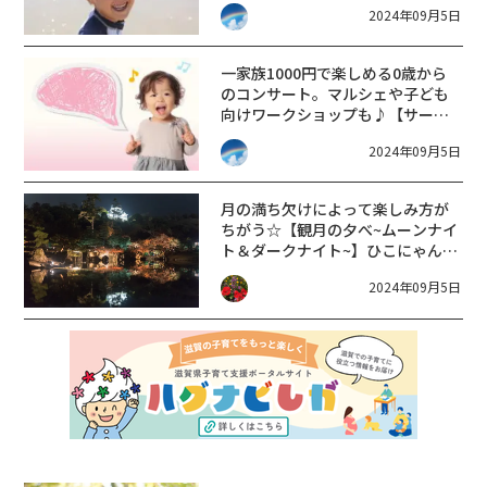
2024年09月5日
FISHING OUTDOOR FESTA
2024】
一家族1000円で楽しめる0歳から
のコンサート。マルシェや子ども
向けワークショップも♪【サーカ
ス小屋の音楽会】
2024年09月5日
月の満ち欠けによって楽しみ方が
ちがう☆【観月の夕べ~ムーンナイ
ト＆ダークナイト~】ひこにゃん、
わるにゃんこ将軍も登場するよ♪
2024年09月5日