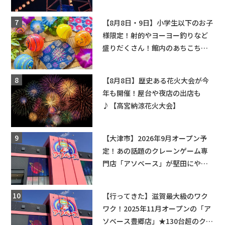
【8月8日・9日】小学生以下のお子
様限定！射的やヨーヨー釣りなど
盛りだくさん！館内のあちこちに
ちびっこ縁日開催♪【モリーブ】
【8月8日】歴史ある花火大会が今
年も開催！屋台や夜店の出店も
♪【高宮納涼花火大会】
【大津市】2026年9月オープン予
定！あの話題のクレーンゲーム専
門店「アソベース」が堅田にやっ
てくる！豊郷店に続く滋賀2店舗目
★
【行ってきた】滋賀最大級のワク
ワク！2025年11月オープンの「ア
ソベース豊郷店」★130台超のクレ