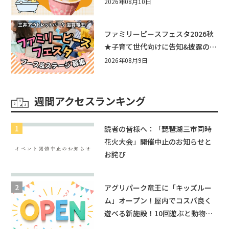
あ遊具もあるよ！in近江八幡
2026年08月10日
ファミリーピースフェスタ2026秋
★子育て世代向けに告知&披露の場
として♪ステージ又はブース出店
2026年08月9日
しませんか？
週間アクセスランキング
読者の皆様へ：「琵琶湖三市同時
花火大会」開催中止のお知らせと
お詫び
アグリパーク竜王に「キッズルー
ム」オープン！屋内でコスパ良く
遊べる新施設！10回遊ぶと動物触
れ合いが無料に★