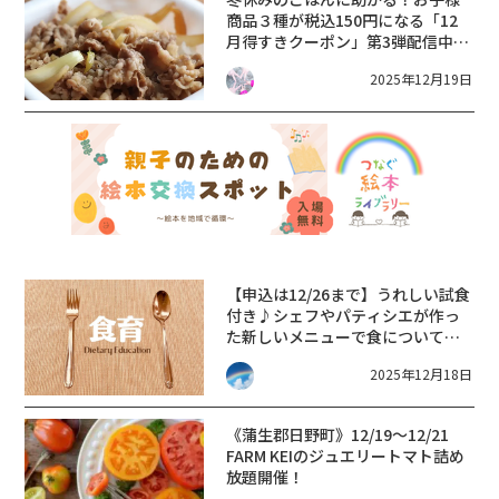
商品３種が税込150円になる「12
月得すきクーポン」第3弾配信中！
【〜12月26日/すき家】
2025年12月19日
【申込は12/26まで】うれしい試食
付き♪シェフやパティシエが作っ
た新しいメニューで食について学
ぼう！【郷土料理おやこ食育教
2025年12月18日
室・守山市】
《蒲生郡日野町》12/19～12/21
FARM KEIのジュエリートマト詰め
放題開催！