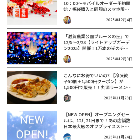
10：00〜モバイルオーダー予約開
始♪福袋購入と同額のスマホ限定
電子チケットと可愛いサーティー
2025年12月4日
ワングッズがついてくる★
「滋賀農業公園ブルーメの丘」で
12/5〜2/23【ライトアップガーデ
ン2025】開催！1万本の光のチュ
ーリップ畑や、ナイトトレイン、
2025年12月3日
X’mas グルメ屋台村など見どころ
満載！
こんなにお得でいいの⁈【冷凍餃
子50個＋1,500円クーポン】が
1,500円で販売！！丸源ラーメン福
袋2026【予約受付〜12/24(水)ま
2025年11月29日
で】
【NEW OPEN】オープニングセー
ルは、12月21日まで！あの店舗数
日本最大級のオフプライスストア
【アエナ】がオープン！【エイス
2025年11月24日
クエア】