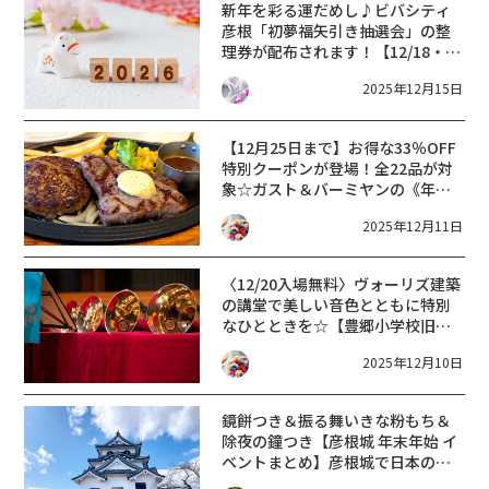
新年を彩る運だめし♪ビバシティ
彦根「初夢福矢引き抽選会」の整
理券が配布されます！【12/18・
19・20】
2025年12月15日
【12月25日まで】お得な33％OFF
特別クーポンが登場！全22品が対
象☆ガスト＆バーミヤンの《年末
ご愛顧感謝祭》開催！キッズメニ
2025年12月11日
ュー・アルコールも半額クーポン
あり‼︎
〈12/20入場無料〉ヴォーリズ建築
の講堂で美しい音色とともに特別
なひとときを☆【豊郷小学校旧校
舎群クリスマスコンサート】25日
2025年12月10日
まではライトアップ＆イルミネー
ションも♪
鏡餅つき＆振る舞いきな粉もち＆
除夜の鐘つき【彦根城 年末年始 イ
ベントまとめ】彦根城で日本の伝
統文化を体験しよう！