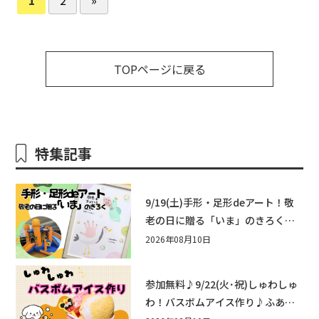
TOPページに戻る
特集記事
9/19(土)手形・足形deアート！敬
老の日に贈る「いま」のきろく♪
他にもふあふあ遊具などお楽しみ
2026年08月10日
がいっぱいのシルバーウィークin
近江八幡
参加無料♪9/22(火･祝)しゅわしゅ
わ！バスボムアイス作り♪ふあふ