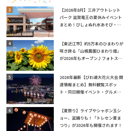
【2026年8月】三井アウトレット
パーク 滋賀竜王の夏休みイベント
まとめ！びしょぬれ水あそび・激
辛グルメ・フォトコンテストまで
盛りだくさん！
【東近江市】約5万本のひまわりが
咲き誇る「山梶農園ひまわり畑」
が2026年もオープン♪フォトスポ
ットやキッチンカーも登場！何度
も入園できるフリーパスも販売★
2026年最新【びわ湖大花火大会 関
連情報まとめ】無料観覧スポッ
ト・同日開催イベント・グルメマ
ップ・交通規制に近隣施設の駐車
場情報なども要チェック★
【夏祭り】ライブやシャボン玉シ
ョー、盆踊りも！「トレセン夏ま
つり」が2026年も開催されます！