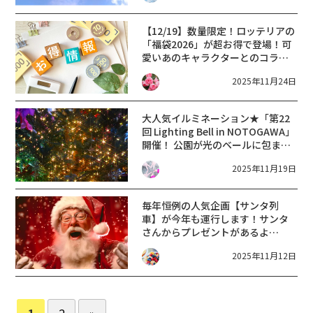
【12/19】数量限定！ロッテリアの
「福袋2026」が超お得で登場！可
愛いあのキャラクターとのコラボ
も見逃せない！
2025年11月24日
大人気イルミネーション★「第22
回 Lighting Bell in NOTOGAWA」
開催！ 公園が光のベールに包まれ
る9日間【12月13日〜21日/東近江
2025年11月19日
市】
毎年恒例の人気企画【サンタ列
車】が今年も運行します！サンタ
さんからプレゼントがあるよ
☆【信楽高原鉄道】〈12/15-24〉
2025年11月12日
1
2
»