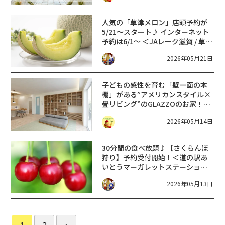
人気の「草津メロン」店頭予約が
5/21〜スタート♪ インターネット
予約は6/1〜 ＜JAレーク滋賀 / 草津
メロン直売所＞
2026年05月21日
子どもの感性を育む「壁一面の本
棚」がある”アメリカンスタイル×
畳リビング”のGLAZZOのお家！草
津市で完成見学会【5/30〜6/7】
2026年05月14日
30分間の食べ放題♪【さくらんぼ
狩り】予約受付開始！＜道の駅あ
いとうマーガレットステーション
＞【5/25～6/7】
2026年05月13日
1
2
»