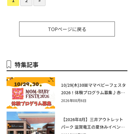
TOPページに戻る
特集記事
10/29(木)30㈮ママベビーフェスタ
2026！体験プログラム募集♪赤ち
ゃん向けイベントに出演しません
2026年08月6日
か？
【2026年8月】三井アウトレット
パーク 滋賀竜王の夏休みイベント