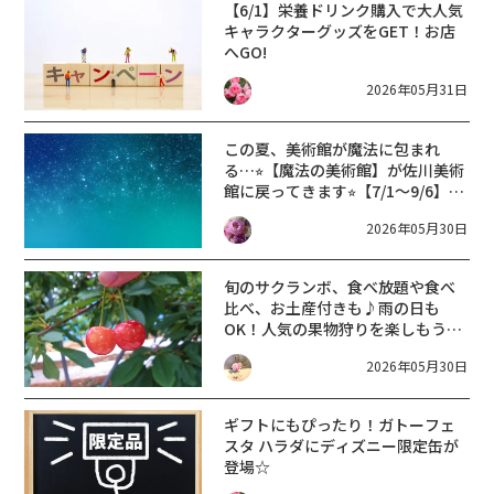
【6/1】栄養ドリンク購入で大人気
キャラクターグッズをGET！お店
へGO!
2026年05月31日
この夏、美術館が魔法に包まれ
る…⭐︎【魔法の美術館】が佐川美術
館に戻ってきます⭐︎【7/1〜9/6】
web予約は6/1から開始！
2026年05月30日
旬のサクランボ、食べ放題や食べ
比べ、お土産付きも♪雨の日も
OK！人気の果物狩りを楽しもう！
【2026年5～6月】さくらんぼ狩り
2026年05月30日
3選【滋賀 フルーツ狩り まとめ】
ギフトにもぴったり！ガトーフェ
スタ ハラダにディズニー限定缶が
登場☆