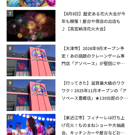
ちびっこ縁日開催♪【モリーブ】
【8月8日】歴史ある花火大会が今
年も開催！屋台や夜店の出店も
♪【高宮納涼花火大会】
【大津市】2026年9月オープン予
定！あの話題のクレーンゲーム専
門店「アソベース」が堅田にやっ
てくる！豊郷店に続く滋賀2店舗目
★
【行ってきた】滋賀最大級のワク
ワク！2025年11月オープンの「ア
ソベース豊郷店」★130台超のクレ
ーンゲームで青果や日用品までゲ
ットできる新スポット！
【東近江市】フィナーレは打ち上
げ花火！ものまねショーや大抽選
会、キッチンカーや屋台などお楽