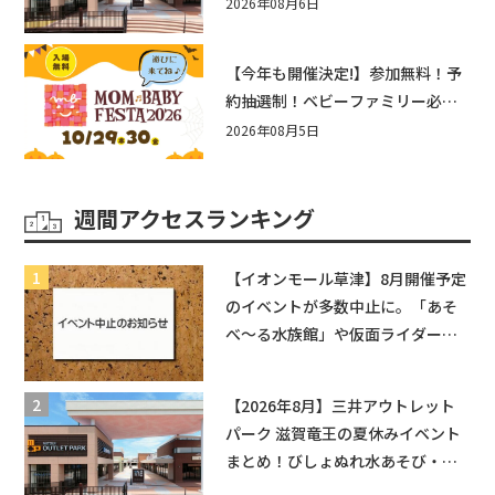
まとめ！びしょぬれ水あそび・激
2026年08月6日
辛グルメ・フォトコンテストまで
盛りだくさん！
【今年も開催決定!】参加無料！予
約抽選制！ベビーファミリー必見
☆入場無料☆10/29(木)30(金)ママ
2026年08月5日
ベビーフェスタ2026！親子で楽し
もう♪inピエリ守山
週間アクセスランキング
【イオンモール草津】8月開催予定
のイベントが多数中止に。「あそ
べ〜る水族館」や仮面ライダーシ
ョーなど
【2026年8月】三井アウトレット
パーク 滋賀竜王の夏休みイベント
まとめ！びしょぬれ水あそび・激
辛グルメ・フォトコンテストまで