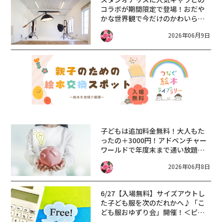
コラボが期間限定で登場！おだや
かな世界観で今だけのかわいらし
さを残そう
2026年06月9日
子どもは追加料金無料！大人もた
ったの＋3000円！アドベンチャー
ワールドで年度末まで通い放題
「無限アドベンチャーパス」を限
2026年06月8日
定販売！
6/27【入場無料】サイズアウトし
た子ども服を次のだれかへ♪「こ
ども服おゆずり会」開催！＜ピエ
リ守山＞