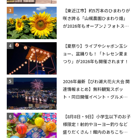
盛りだくさん！
【東近江市】約5万本のひまわりが
咲き誇る「山梶農園ひまわり畑」
が2026年もオープン♪フォトスポ
ットやキッチンカーも登場！何度
も入園できるフリーパスも販売★
【夏祭り】ライブやシャボン玉シ
ョー、盆踊りも！「トレセン夏ま
つり」が2026年も開催されます！
2026年最新【びわ湖大花火大会 関
連情報まとめ】無料観覧スポッ
ト・同日開催イベント・グルメマ
ップ・交通規制に近隣施設の駐車
場情報なども要チェック★
【8月8日・9日】小学生以下のお子
様限定！射的やヨーヨー釣りなど
盛りだくさん！館内のあちこちに