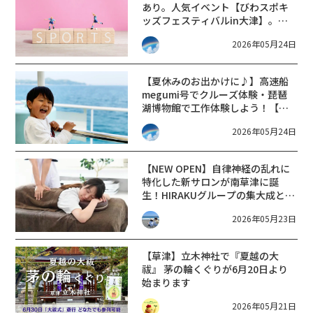
あり。人気イベント【びわスポキ
ッズフェスティバルin大津】。申
し込みは6月1日〜先着順!!
2026年05月24日
【夏休みのお出かけに♪】高速船
megumi号でクルーズ体験・琵琶
湖博物館で工作体験しよう！【令
和8年度景観づくりチャレンジ隊】
2026年05月24日
【NEW OPEN】自律神経の乱れに
特化した新サロンが南草津に誕
生！HIRAKUグループの集大成とな
る新店舗が6月1日オープン！
2026年05月23日
【草津】立木神社で『夏越の大
祓』 茅の輪くぐりが6月20日より
始まります
2026年05月21日