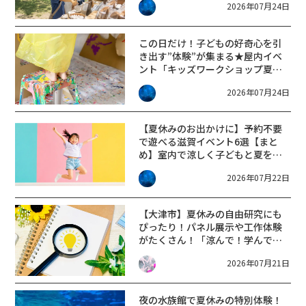
2026年07月24日
この日だけ！子どもの好奇心を引
き出す”体験”が集まる★屋内イベ
ント「キッズワークショップ夏休
みスペシャル」えきまちテラス長
2026年07月24日
浜【8/2】
【夏休みのお出かけに】予約不要
で遊べる滋賀イベント6選【まと
め】室内で涼しく子どもと夏を満
喫しよう♪
2026年07月22日
【大津市】夏休みの自由研究にも
ぴったり！パネル展示や工作体験
がたくさん！「涼んで！学んで！
作ろう！」開催★【ウォータース
2026年07月21日
テーション琵琶】
夜の水族館で夏休みの特別体験！