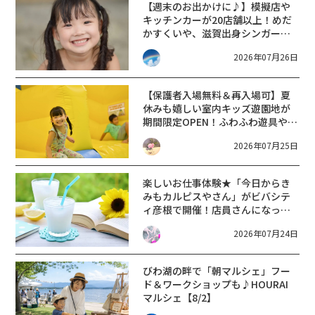
【週末のお出かけに♪】模擬店や
キッチンカーが20店舗以上！めだ
かすくいや、滋賀出身シンガーソ
ングライターによるライブなど。
2026年07月26日
【和邇ふれあい夏祭り】
【保護者入場無料＆再入場可】夏
休みも嬉しい室内キッズ遊園地が
期間限定OPEN！ふわふわ遊具や乗
り物・ボールプールも♪【7月8月
2026年07月25日
の土日祝】キッズゆうえんち【ブ
ランチ大津京】
楽しいお仕事体験★「今日からき
みもカルピスやさん」がビバシテ
ィ彦根で開催！店員さんになって
楽しくカルピスを作って飲もう！
2026年07月24日
【8月2日】
びわ湖の畔で「朝マルシェ」フー
ド＆ワークショップも♪HOURAI
マルシェ【8/2】