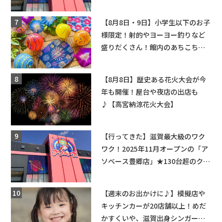
てくる！豊郷店に続く滋賀2店舗目
★
【8月8日・9日】小学生以下のお子
様限定！射的やヨーヨー釣りなど
盛りだくさん！館内のあちこちに
ちびっこ縁日開催♪【モリーブ】
【8月8日】歴史ある花火大会が今
年も開催！屋台や夜店の出店も
♪【高宮納涼花火大会】
【行ってきた】滋賀最大級のワク
ワク！2025年11月オープンの「ア
ソベース豊郷店」★130台超のクレ
ーンゲームで青果や日用品までゲ
ットできる新スポット！
【週末のお出かけに♪】模擬店や
キッチンカーが20店舗以上！めだ
かすくいや、滋賀出身シンガーソ