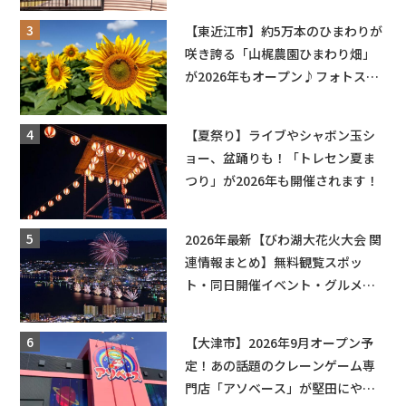
盛りだくさん！
【東近江市】約5万本のひまわりが
咲き誇る「山梶農園ひまわり畑」
が2026年もオープン♪フォトスポ
ットやキッチンカーも登場！何度
も入園できるフリーパスも販売★
【夏祭り】ライブやシャボン玉シ
ョー、盆踊りも！「トレセン夏ま
つり」が2026年も開催されます！
2026年最新【びわ湖大花火大会 関
連情報まとめ】無料観覧スポッ
ト・同日開催イベント・グルメマ
ップ・交通規制に近隣施設の駐車
場情報なども要チェック★
【大津市】2026年9月オープン予
定！あの話題のクレーンゲーム専
門店「アソベース」が堅田にやっ