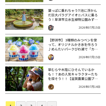
葉っぱに乗れちゃう⁈池に浮かん
だ巨大パラグアイオニバスに乗ろ
う！草津市立水生植物公園みずの
森【8月土日祝の9日間】
2026年07月15日
【野洲市】 3種類のみつペンを使
って、オリジナルかき氷を作ろう
♪めんたいパークびわ湖で「カラ
フルかき氷」が期間限定で登場！
2026年07月15日
草むらや木陰にひそんでいるか
も！？あの人気キャラクターたち
を探そう！！【滋賀農業公園ブル
ーメの丘 こびとづかんなつのた
2026年07月14日
んけん大調査8/1～8/30】
1
2
3
4
»