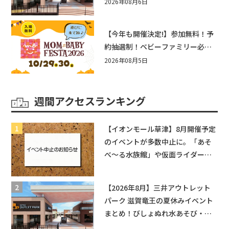
まとめ！びしょぬれ水あそび・激
2026年08月6日
辛グルメ・フォトコンテストまで
盛りだくさん！
【今年も開催決定!】参加無料！予
約抽選制！ベビーファミリー必見
☆入場無料☆10/29(木)30(金)ママ
2026年08月5日
ベビーフェスタ2026！親子で楽し
もう♪inピエリ守山
週間アクセスランキング
【イオンモール草津】8月開催予定
のイベントが多数中止に。「あそ
べ〜る水族館」や仮面ライダーシ
ョーなど
【2026年8月】三井アウトレット
パーク 滋賀竜王の夏休みイベント
まとめ！びしょぬれ水あそび・激
辛グルメ・フォトコンテストまで