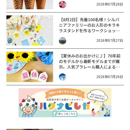
2026年07月28日
【8月2日】先着100名様！シルバ
ニアファミリーのお人形のキラキ
ラスタンドを作るワークショップ
が開催されるよ！【エイスクエ
2026年07月27日
ア】
【夏休みのお出かけに♪】70年前
のモデルから最新モデルまでが展
示。人気プラレール職人による大
規模鉄道レイアウトもやって来
2026年07月26日
る。【長浜鉄道スクエア・鉄道お
もちゃ展2026】