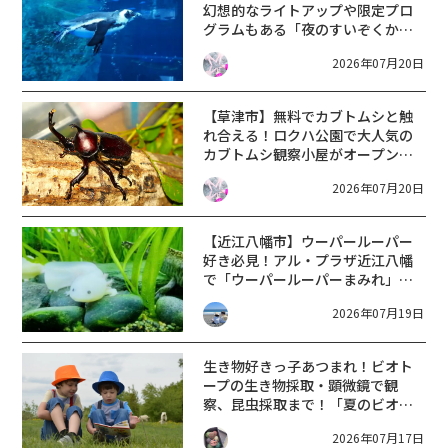
幻想的なライトアップや限定プロ
グラムもある「夜のすいぞくか
ん」がスタート！【7月25日〜8月
2026年07月20日
23日/京都水族館】
【草津市】無料でカブトムシと触
れ合える！ロクハ公園で大人気の
カブトムシ観察小屋がオープン
★【7月18日〜8月2日】
2026年07月20日
【近江八幡市】ウーパールーパー
好き必見！アル・プラザ近江八幡
で「ウーパールーパーまみれ」開
催♪ふれあいやグッズ販売、ワー
2026年07月19日
クショップも楽しめる！
生き物好きっ子あつまれ！ビオト
ープの生き物採取・顕微鏡で観
察、昆虫採取まで！「夏のビオト
ープ観察会」ヤンマーミュージア
2026年07月17日
ムにて【8/2】