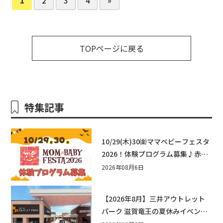
TOPページに戻る
特集記事
10/29(木)30㈮ママベビーフェスタ
2026！体験プログラム募集♪赤ち
ゃん向けイベントに出演しません
2026年08月6日
か？
【2026年8月】三井アウトレット
パーク 滋賀竜王の夏休みイベント