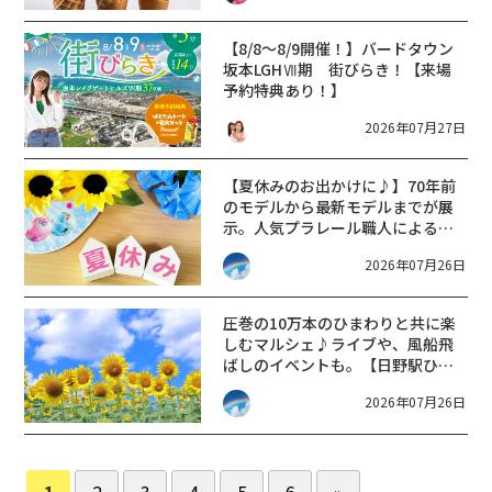
【8/8～8/9開催！】バードタウン
坂本LGHⅦ期 街びらき！【来場
予約特典あり！】
2026年07月27日
【夏休みのお出かけに♪】70年前
のモデルから最新モデルまでが展
示。人気プラレール職人による大
規模鉄道レイアウトもやって来
2026年07月26日
る。【長浜鉄道スクエア・鉄道お
もちゃ展2026】
圧巻の10万本のひまわりと共に楽
しむマルシェ♪ライブや、風船飛
ばしのイベントも。【日野駅ひま
わりフェスティバル2026】
2026年07月26日
1
2
3
4
5
6
»