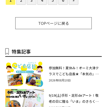
TOPページに戻る
特集記事
参加無料！夏休み！オーミ大津テ
ラスでこども店長★「本気の」お
店屋さんごっこ8/22(土)開催！&ワ
2026年08月10日
ークショップも♪
9/19(土)手形・足形deアート！敬
老の日に贈る「いま」のきろく♪