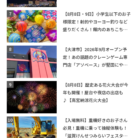
ップ・交通規制に近隣施設の駐車
場情報なども要チェック★
【8月8日・9日】小学生以下のお子
様限定！射的やヨーヨー釣りなど
盛りだくさん！館内のあちこちに
ちびっこ縁日開催♪【モリーブ】
【大津市】2026年9月オープン予
定！あの話題のクレーンゲーム専
門店「アソベース」が堅田にやっ
てくる！豊郷店に続く滋賀2店舗目
★
【8月8日】歴史ある花火大会が今
年も開催！屋台や夜店の出店も
♪【高宮納涼花火大会】
【入場無料】重機好きのお子さん
必見！重機に乗って操縦体験も！
「滋賀けんせつみらいフェスタ