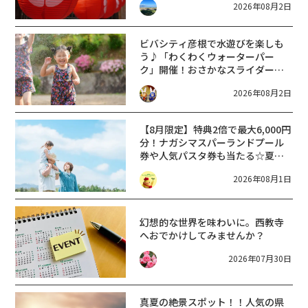
2026年08月2日
ビバシティ彦根で水遊びを楽しも
う♪「わくわくウォーターパー
ク」開催！おさかなスライダーや
水の射的をはじめ、プールわな
2026年08月2日
げ、おもちゃリンゴつり、おもち
ゃのお魚釣りなど盛りだくさん★
【8月限定】特典2倍で最大6,000円
分！ナガシマスパーランドプール
券や人気パスタ券も当たる☆夏休
みは「ハウスセレクション彦根」
2026年08月1日
へGO！
幻想的な世界を味わいに。西教寺
へおでかけしてみませんか？
2026年07月30日
真夏の絶景スポット！！人気の県