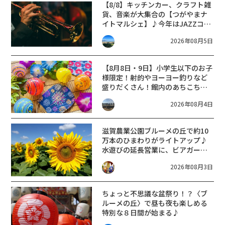
【8/8】キッチンカー、クラフト雑
貨、音楽が大集合の【つがやまナ
イトマルシェ】♪今年はJAZZコン
サートも同時開催☆
2026年08月5日
【8月8日・9日】小学生以下のお子
様限定！射的やヨーヨー釣りなど
盛りだくさん！館内のあちこちに
ちびっこ縁日開催♪【モリーブ】
2026年08月4日
滋賀農業公園ブルーメの丘で約10
万本のひまわりがライトアップ♪
水遊びの延長営業に、ビアガーデ
ンがお得な夏の大感謝価格に！
2026年08月3日
ちょっと不思議な盆祭り！？〈ブ
ルーメの丘〉で昼も夜も楽しめる
特別な８日間が始まる♪