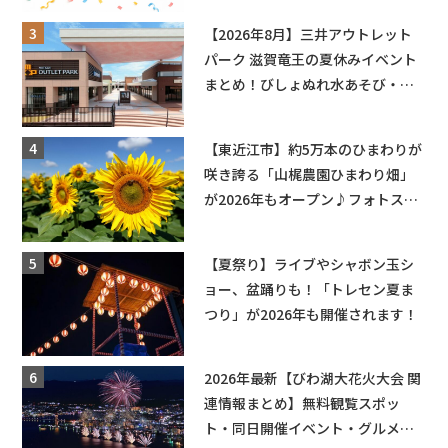
【2026年8月】三井アウトレット
パーク 滋賀竜王の夏休みイベント
まとめ！びしょぬれ水あそび・激
辛グルメ・フォトコンテストまで
盛りだくさん！
【東近江市】約5万本のひまわりが
咲き誇る「山梶農園ひまわり畑」
が2026年もオープン♪フォトスポ
ットやキッチンカーも登場！何度
も入園できるフリーパスも販売★
【夏祭り】ライブやシャボン玉シ
ョー、盆踊りも！「トレセン夏ま
つり」が2026年も開催されます！
2026年最新【びわ湖大花火大会 関
連情報まとめ】無料観覧スポッ
ト・同日開催イベント・グルメマ