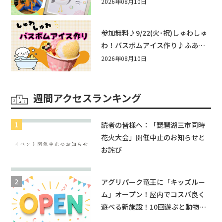
他にもふあふあ遊具などお楽しみ
2026年08月10日
がいっぱいのシルバーウィークin
近江八幡
参加無料♪9/22(火･祝)しゅわしゅ
わ！バスボムアイス作り♪ふあふ
あ遊具もあるよ！in近江八幡
2026年08月10日
週間アクセスランキング
読者の皆様へ：「琵琶湖三市同時
花火大会」開催中止のお知らせと
お詫び
アグリパーク竜王に「キッズルー
ム」オープン！屋内でコスパ良く
遊べる新施設！10回遊ぶと動物触
れ合いが無料に★