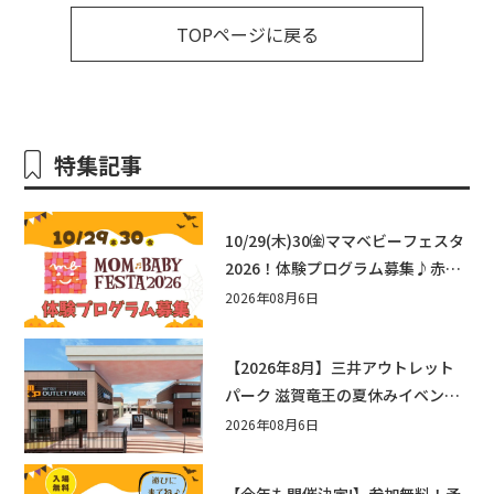
TOPページに戻る
特集記事
10/29(木)30㈮ママベビーフェスタ
2026！体験プログラム募集♪赤ち
ゃん向けイベントに出演しません
2026年08月6日
か？
【2026年8月】三井アウトレット
パーク 滋賀竜王の夏休みイベント
まとめ！びしょぬれ水あそび・激
2026年08月6日
辛グルメ・フォトコンテストまで
盛りだくさん！
【今年も開催決定!】参加無料！予