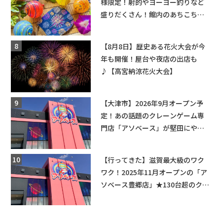
様限定！射的やヨーヨー釣りなど
盛りだくさん！館内のあちこちに
ちびっこ縁日開催♪【モリーブ】
【8月8日】歴史ある花火大会が今
年も開催！屋台や夜店の出店も
♪【高宮納涼花火大会】
【大津市】2026年9月オープン予
定！あの話題のクレーンゲーム専
門店「アソベース」が堅田にやっ
てくる！豊郷店に続く滋賀2店舗目
★
【行ってきた】滋賀最大級のワク
ワク！2025年11月オープンの「ア
ソベース豊郷店」★130台超のクレ
ーンゲームで青果や日用品までゲ
ットできる新スポット！