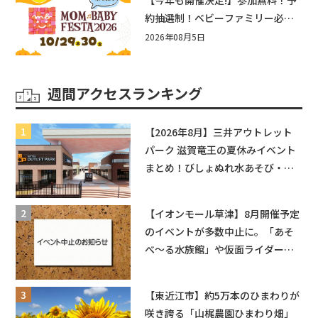
約抽選制！ベビーファミリー必見
☆入場無料☆10/29(木)30(金)ママ
2026年08月5日
ベビーフェスタ2026！親子で楽し
もう♪inピエリ守山
週間アクセスランキング
【2026年8月】三井アウトレット
パーク 滋賀竜王の夏休みイベント
まとめ！びしょぬれ水あそび・激
辛グルメ・フォトコンテストまで
盛りだくさん！
【イオンモール草津】8月開催予定
のイベントが多数中止に。「あそ
べ〜る水族館」や仮面ライダーシ
ョーなど
【東近江市】約5万本のひまわりが
咲き誇る「山梶農園ひまわり畑」