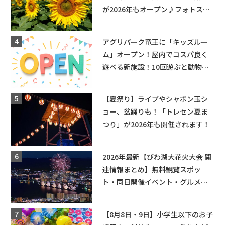
が2026年もオープン♪フォトスポ
ットやキッチンカーも登場！何度
も入園できるフリーパスも販売★
アグリパーク竜王に「キッズルー
ム」オープン！屋内でコスパ良く
遊べる新施設！10回遊ぶと動物触
れ合いが無料に★
【夏祭り】ライブやシャボン玉シ
ョー、盆踊りも！「トレセン夏ま
つり」が2026年も開催されます！
2026年最新【びわ湖大花火大会 関
連情報まとめ】無料観覧スポッ
ト・同日開催イベント・グルメマ
ップ・交通規制に近隣施設の駐車
場情報なども要チェック★
【8月8日・9日】小学生以下のお子