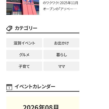
のワクワク！2025年11月
オープンの「アソベース
豊郷店」★130台超のク
レーンゲームで青果や日
カテゴリー
用品までゲットできる新
スポット！
滋賀イベント
お出かけ
グルメ
暮らし
子育て
ママ
イベントカレンダー
2026
年
08
月