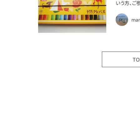
いう方、ご参
mar
T