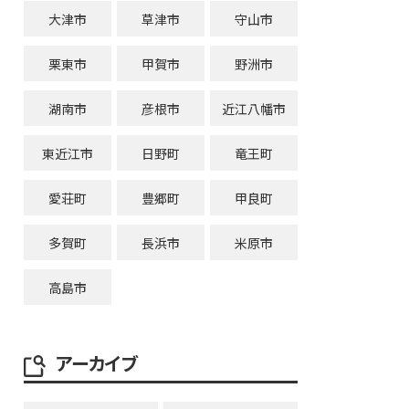
大津市
草津市
守山市
栗東市
甲賀市
野洲市
湖南市
彦根市
近江八幡市
東近江市
日野町
竜王町
愛荘町
豊郷町
甲良町
多賀町
長浜市
米原市
高島市
アーカイブ