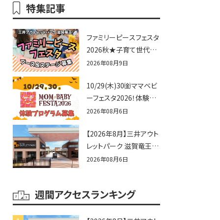
特集記事
ファミリーピースフェスタ
2026秋★子育て世代向
けに告知&披露の場とし
2026年08月9日
て♪ステージ又はブース
10/29(木)30㈮ママベビ
出店しませんか？
ーフェスタ2026！体験プ
ログラム募集♪赤ちゃん
2026年08月6日
向けイベントに出演しま
【2026年8月】三井アウト
せんか？
レットパーク 滋賀竜王の
夏休みイベントまとめ！
2026年08月6日
びしょぬれ水あそび・激
辛グルメ・フォトコンテス
週間アクセスランキング
トまで盛りだくさん！