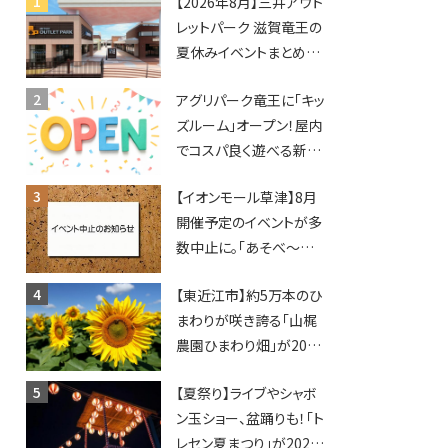
【2026年8月】三井アウト
レットパーク 滋賀竜王の
夏休みイベントまとめ！
びしょぬれ水あそび・激
アグリパーク竜王に「キッ
辛グルメ・フォトコンテス
ズルーム」オープン！屋内
トまで盛りだくさん！
でコスパ良く遊べる新施
設！10回遊ぶと動物触れ
【イオンモール草津】8月
合いが無料に★
開催予定のイベントが多
数中止に。「あそべ〜る
水族館」や仮面ライダー
【東近江市】約5万本のひ
ショーなど
まわりが咲き誇る「山梶
農園ひまわり畑」が2026
年もオープン♪フォトス
【夏祭り】ライブやシャボ
ポットやキッチンカーも
ン玉ショー、盆踊りも！「ト
登場！何度も入園できる
レセン夏まつり」が2026
フリーパスも販売★