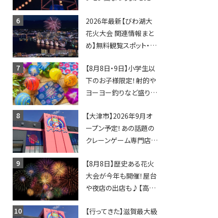
年も開催されます！
2026年最新【びわ湖大
花火大会 関連情報まと
め】無料観覧スポット・同
日開催イベント・グルメマ
【8月8日・9日】小学生以
ップ・交通規制に近隣施
下のお子様限定！射的や
設の駐車場情報なども
ヨーヨー釣りなど盛りだ
要チェック★
くさん！館内のあちこちに
【大津市】2026年9月オ
ちびっこ縁日開催♪【モリ
ープン予定！あの話題の
ーブ】
クレーンゲーム専門店
「アソベース」が堅田にや
【8月8日】歴史ある花火
ってくる！豊郷店に続く滋
大会が今年も開催！屋台
賀2店舗目★
や夜店の出店も♪【高宮
納涼花火大会】
【行ってきた】滋賀最大級