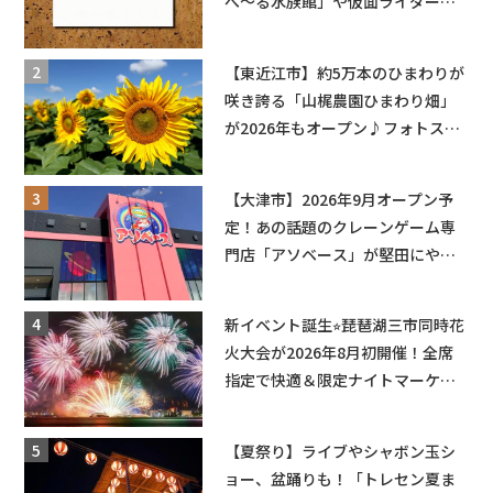
べ〜る水族館」や仮面ライダーシ
ョーなど
【東近江市】約5万本のひまわりが
咲き誇る「山梶農園ひまわり畑」
が2026年もオープン♪フォトスポ
ットやキッチンカーも登場！何度
も入園できるフリーパスも販売★
【大津市】2026年9月オープン予
定！あの話題のクレーンゲーム専
門店「アソベース」が堅田にやっ
てくる！豊郷店に続く滋賀2店舗目
★
新イベント誕生⭐︎琵琶湖三市同時花
火大会が2026年8月初開催！全席
指定で快適＆限定ナイトマーケッ
トも登場♪
【夏祭り】ライブやシャボン玉シ
ョー、盆踊りも！「トレセン夏ま