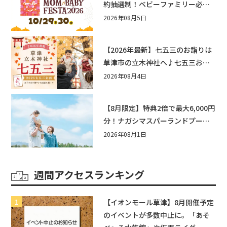
約抽選制！ベビーファミリー必見
☆入場無料☆10/29(木)30(金)ママ
2026年08月5日
ベビーフェスタ2026！親子で楽し
もう♪inピエリ守山
【2026年最新】七五三のお詣りは
草津市の立木神社へ♪七五三お祝
い企画をご紹介！
2026年08月4日
【8月限定】特典2倍で最大6,000円
分！ナガシマスパーランドプール
券や人気パスタ券も当たる☆夏休
2026年08月1日
みは「ハウスセレクション彦根」
へGO！
週間アクセスランキング
【イオンモール草津】8月開催予定
のイベントが多数中止に。「あそ