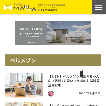
ベルメゾン
【7/29-】ベルメゾン
人気赤ちゃん
向け番組⭐︎可愛いコラボのお洋服第
三弾登場！
2024年07月29日
【4/23】￥490が￥0に！一点から