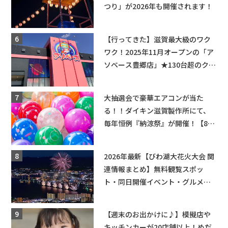
つり」が2026年も開催されます！
【行ってきた】滋賀最大級のワク
ワク！2025年11月オープンの「ア
ソベース豊郷店」★130台超のクレ
ーンゲームで青果や日用品までゲ
ットできる新スポット！
大抽選会で豪華エアコンが当た
る！！ダイキン滋賀製作所にて、
毎年恒例『納涼祭』が開催！【8月
2日】
2026年最新【びわ湖大花火大会 関
連情報まとめ】無料観覧スポッ
ト・同日開催イベント・グルメマ
ップ・交通規制に近隣施設の駐車
場情報なども要チェック★
【週末のお出かけに♪】模擬店や
キッチンカーが20店舗以上！めだ