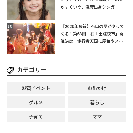
かすくいや、滋賀出身シンガーソ
ングライターによるライブなど。
【和邇ふれあい夏祭り】
【2026年最新】石山の夏がやって
くる！第63回「石山土曜夜市」開
催決定！歩行者天国に屋台やステ
ージが勢揃い【7月18日・25日・8
月1日】大津市
カテゴリー
滋賀イベント
お出かけ
グルメ
暮らし
子育て
ママ