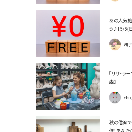
あの人気施
う♪【5/5
湖子
『リサ・ラ
森】
chu
秋の信楽で
催！あなた