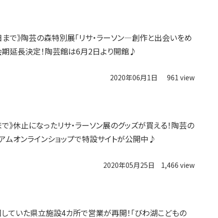
8日まで》陶芸の森特別展「リサ・ラーソン―創作と出会いをめ
会期延長決定！陶芸館は6月2日より開館♪
2020年06月1日
961 view
日まで》休止になったリサ・ラーソン展のグッズが買える！陶芸の
アムオンラインショップで特設サイトが公開中♪
2020年05月25日
1,466 view
〉休園していた県立施設4カ所で営業が再開！「びわ湖こどもの