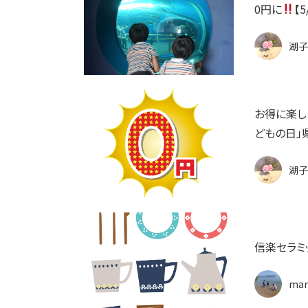
0円に
【
湖子
お得に楽し
どもの日」
湖子
mar