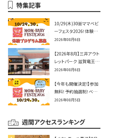
特集記事
10/29(木)30㈮ママベビ
ーフェスタ2026！体験プ
ログラム募集♪赤ちゃん
2026年08月6日
向けイベントに出演しま
【2026年8月】三井アウト
せんか？
レットパーク 滋賀竜王の
夏休みイベントまとめ！
2026年08月6日
びしょぬれ水あそび・激
【今年も開催決定!】参加
辛グルメ・フォトコンテス
無料！予約抽選制！ベビ
トまで盛りだくさん！
ーファミリー必見☆入場
2026年08月5日
無料☆10/29(木)30(金)
ママベビーフェスタ
週間アクセスランキング
2026！親子で楽しもう
♪inピエリ守山