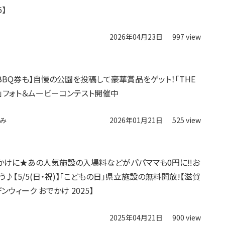
6】
2026年04月23日
997 view
BBQ券も】自慢の公園を投稿して豪華賞品をゲット！「THE
」フォト＆ムービーコンテスト開催中
み
2026年01月21日
525 view
かけに★あの人気施設の入場料などがパパママも0円に‼︎お
♪【5/5(日・祝)】「こどもの日」県立施設の無料開放!【滋賀
ンウィーク おでかけ 2025】
2025年04月21日
900 view