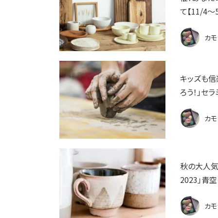
て【11/4〜
カモ
キッズも信
ろう！」セラ
カモ
秋の大人気
2023」青
カモ