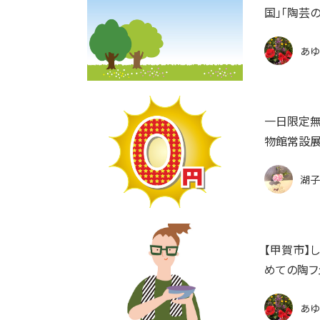
国」「陶芸
あゆ
一日限定無
物館常設展
湖子
【甲賀市】
めての陶フェ
あゆ