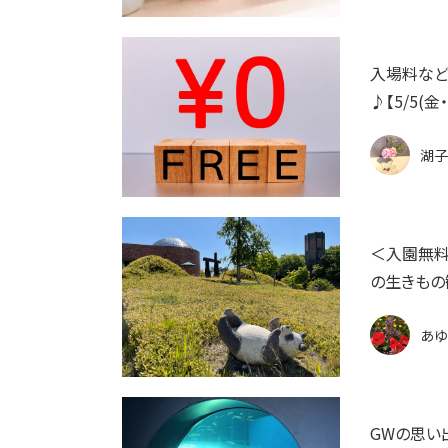
入場料など
♪【5/5(
湖子
＜入園無料
の生きもの
あゆ
GWの思い