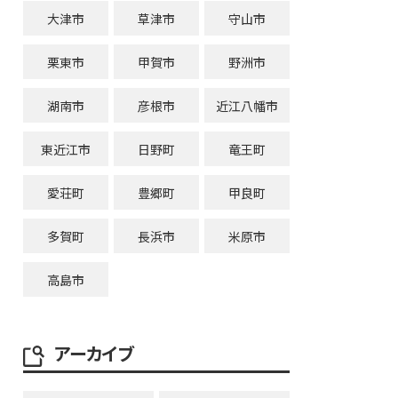
大津市
草津市
守山市
栗東市
甲賀市
野洲市
湖南市
彦根市
近江八幡市
東近江市
日野町
竜王町
愛荘町
豊郷町
甲良町
多賀町
長浜市
米原市
高島市
アーカイブ