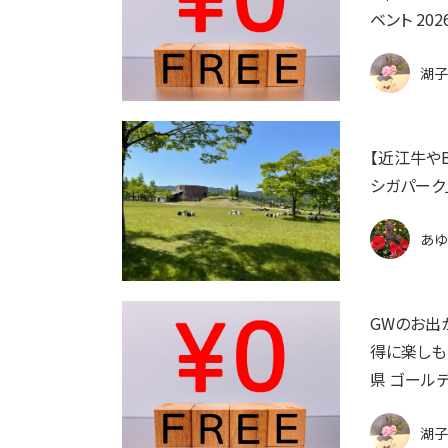
ベント 202
湖子
【近江牛や
シガパーク
あゆ
GWのお出
得に楽しもう
県 ゴールデ
湖子