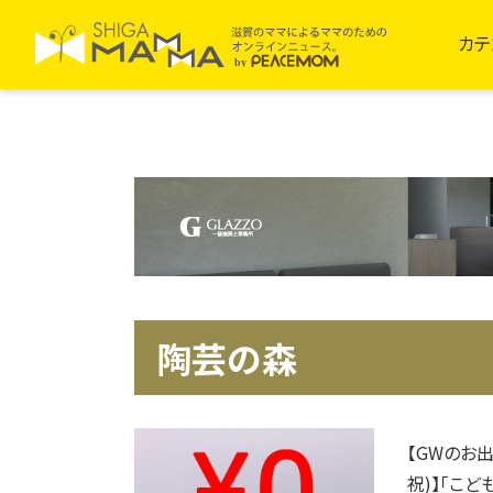
カテ
陶芸の森
【GWのお出
祝)】「こ