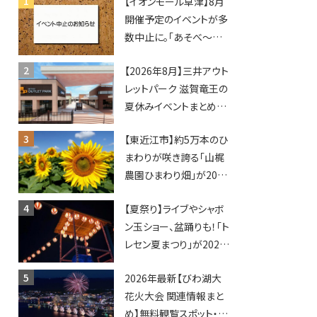
【イオンモール草津】8月
開催予定のイベントが多
数中止に。「あそべ〜る
水族館」や仮面ライダー
【2026年8月】三井アウト
ショーなど
レットパーク 滋賀竜王の
夏休みイベントまとめ！
びしょぬれ水あそび・激
【東近江市】約5万本のひ
辛グルメ・フォトコンテス
まわりが咲き誇る「山梶
トまで盛りだくさん！
農園ひまわり畑」が2026
年もオープン♪フォトス
【夏祭り】ライブやシャボ
ポットやキッチンカーも
ン玉ショー、盆踊りも！「ト
登場！何度も入園できる
レセン夏まつり」が2026
フリーパスも販売★
年も開催されます！
2026年最新【びわ湖大
花火大会 関連情報まと
め】無料観覧スポット・同