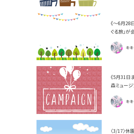
《〜6月2
ぐる旅」が
キキ
《5月31
森ミュージ
キキ
〈3/17