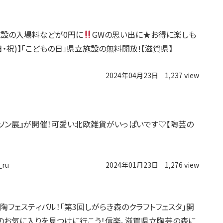
設の入場料などが0円に
GWの思い出に★お得に楽しも
(日・祝)】「こどもの日」県立施設の無料開放!【滋賀県】
2024年04月23日
1,237 view
ーソン展』が開催！可愛い北欧雑貨がいっぱいです♡【陶芸の
_ru
2024年01月23日
1,276 view
陶フェスティバル！「第3回しがらき森のクラフトフェスタ」開
のお気に入りを見つけに行こう！信楽、滋賀県立陶芸の森に