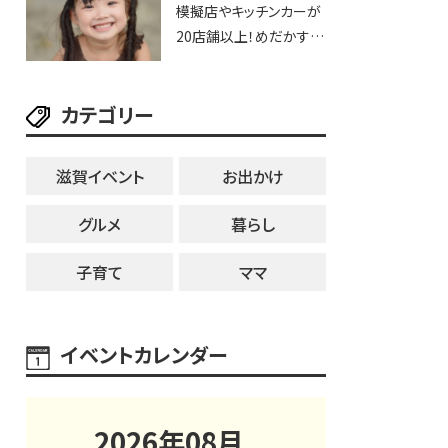
模擬店やキッチンカーが
用品までゲットできる新
20店舗以上！めだかすく
スポット！
いや、滋賀出身シンガー
ソングライターによるライ
カテゴリー
ブなど。【和邇ふれあい夏
祭り】
滋賀イベント
お出かけ
グルメ
暮らし
子育て
ママ
イベントカレンダー
2026
年
08
月