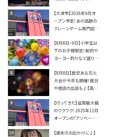
日開催イベント・グルメマ
【大津市】2026年9月オ
ップ・交通規制に近隣施
ープン予定！あの話題の
設の駐車場情報なども
クレーンゲーム専門店
要チェック★
「アソベース」が堅田にや
【8月8日・9日】小学生以
ってくる！豊郷店に続く滋
下のお子様限定！射的や
賀2店舗目★
ヨーヨー釣りなど盛りだ
くさん！館内のあちこちに
【8月8日】歴史ある花火
ちびっこ縁日開催♪【モリ
大会が今年も開催！屋台
ーブ】
や夜店の出店も♪【高宮
納涼花火大会】
【行ってきた】滋賀最大級
のワクワク！2025年11月
オープンの「アソベース
豊郷店」★130台超のク
【週末のお出かけに♪】
レーンゲームで青果や日