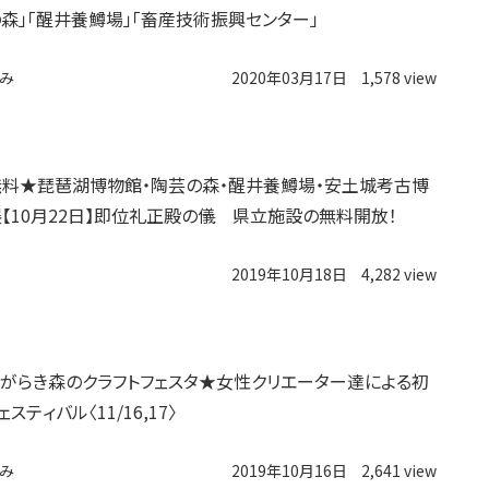
の森」「醒井養鱒場」「畜産技術振興センター」
み
2020年03月17日
1,578 view
料★琵琶湖博物館・陶芸の森・醒井養鱒場・安土城考古博
【10月22日】即位礼正殿の儀 県立施設の無料開放！
2019年10月18日
4,282 view
しがらき森のクラフトフェスタ★女性クリエーター達による初
スティバル〈11/16,17〉
み
2019年10月16日
2,641 view