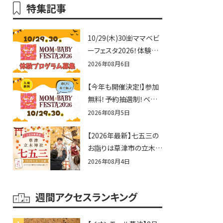
特集記事
10/29(木)30㈮ママベビ
ーフェスタ2026！体験プ
ログラム募集♪赤ちゃん
2026年08月6日
向けイベントに出演しま
【今年も開催決定!】参加
せんか？
無料！予約抽選制！ベビ
ーファミリー必見☆入場
2026年08月5日
無料☆10/29(木)30(金)
【2026年最新】七五三の
ママベビーフェスタ
お詣りは草津市の立木神
2026！親子で楽しもう
社へ♪七五三お祝い企
♪inピエリ守山
2026年08月4日
画をご紹介！
週間アクセスランキング