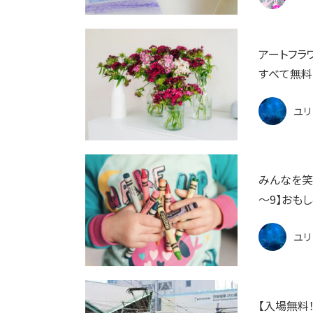
アートフラ
すべて無料♪
ユリ
みんなを笑
～9】おも
ユリ
【入場無料