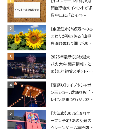
【イオンモール草津】8月
開催予定のイベントが多
数中止に。「あそべ〜る
水族館」や仮面ライダー
【東近江市】約5万本のひ
ショーなど
まわりが咲き誇る「山梶
農園ひまわり畑」が2026
年もオープン♪フォトス
2026年最新【びわ湖大
ポットやキッチンカーも
花火大会 関連情報まと
登場！何度も入園できる
め】無料観覧スポット・同
フリーパスも販売★
日開催イベント・グルメマ
【夏祭り】ライブやシャボ
ップ・交通規制に近隣施
ン玉ショー、盆踊りも！「ト
設の駐車場情報なども
レセン夏まつり」が2026
要チェック★
年も開催されます！
【大津市】2026年9月オ
ープン予定！あの話題の
クレーンゲーム専門店