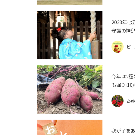
2023年
守護の神《
ピー
今年は2種
も堀り」1
あゆ
我が子をあ