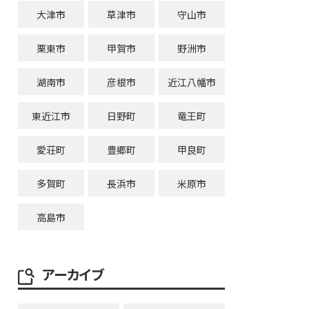
大津市
草津市
守山市
栗東市
甲賀市
野洲市
湖南市
彦根市
近江八幡市
東近江市
日野町
竜王町
愛荘町
豊郷町
甲良町
多賀町
長浜市
米原市
高島市
アーカイブ