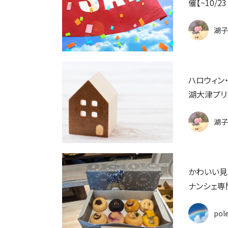
催【~10/2
湖子
ハロウィン
湖大津プリ
湖子
かわいい見
ナンシェ専門
pol