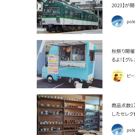
2023】が
pol
秋祭り開催
るよ！【グル
ピー
商品点数1
したセレク
pol