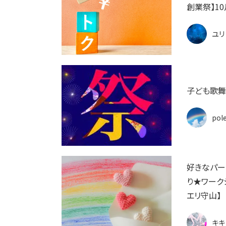
創業祭】10
ユリ
子ども歌舞
pol
好きなパー
り★ワークシ
エリ守山】
キキ