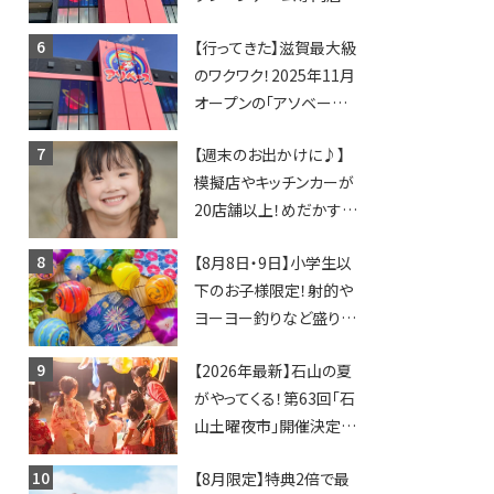
「アソベース」が堅田にや
【行ってきた】滋賀最大級
ってくる！豊郷店に続く滋
のワクワク！2025年11月
賀2店舗目★
オープンの「アソベース
豊郷店」★130台超のク
【週末のお出かけに♪】
レーンゲームで青果や日
模擬店やキッチンカーが
用品までゲットできる新
20店舗以上！めだかすく
スポット！
いや、滋賀出身シンガー
【8月8日・9日】小学生以
ソングライターによるライ
下のお子様限定！射的や
ブなど。【和邇ふれあい夏
ヨーヨー釣りなど盛りだ
祭り】
くさん！館内のあちこちに
【2026年最新】石山の夏
ちびっこ縁日開催♪【モリ
がやってくる！第63回「石
ーブ】
山土曜夜市」開催決定！
歩行者天国に屋台やステ
【8月限定】特典2倍で最
ージが勢揃い【7月18日・