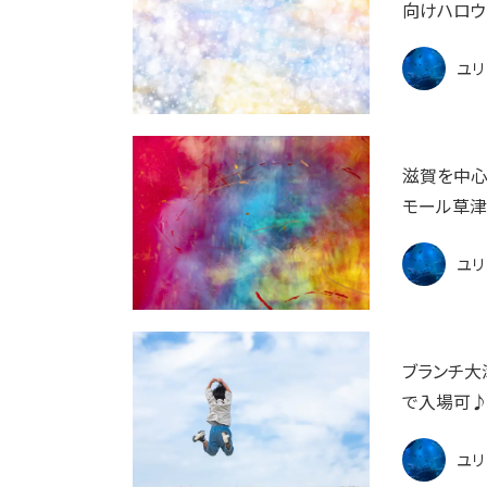
向けハロウ
ユリ
滋賀を中心
モール草津に
ユリ
ブランチ大津
で入場可
ユリ