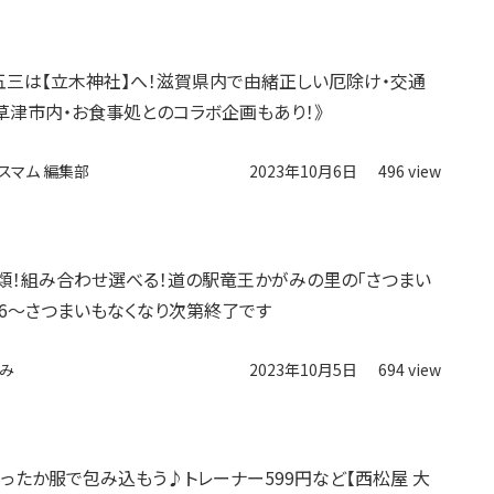
七五三は【立木神社】へ！滋賀県内で由緒正しい厄除け・交通
草津市内・お食事処とのコラボ企画もあり！》
スマム 編集部
2023年10月6日
496 view
類！組み合わせ選べる！道の駅竜王かがみの里の「さつまい
0/6～さつまいもなくなり次第終了です
み
2023年10月5日
694 view
ったか服で包み込もう♪トレーナー599円など【西松屋 大