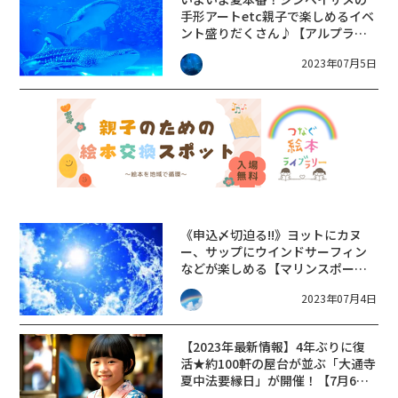
手形アートetc親子で楽しめるイベ
ント盛りだくさん♪【アルプラザ
水口】2023年7月
2023年07月5日
《申込〆切迫る!!》ヨットにカヌ
ー、サップにウインドサーフィン
などが楽しめる【マリンスポーツ
フェスティバル2023】が開催！
2023年07月4日
【2023年最新情報】4年ぶりに復
活★約100軒の屋台が並ぶ「大通寺
夏中法要縁日」が開催！【7月6
日〜9日】