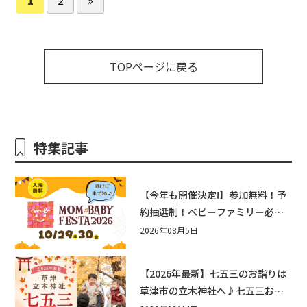
TOPページに戻る
特集記事
【今年も開催決定!】参加無料！予
約抽選制！ベビーファミリー必見
☆入場無料☆10/29(木)30(金)ママ
2026年08月5日
ベビーフェスタ2026！親子で楽し
もう♪inピエリ守山
【2026年最新】七五三のお詣りは
草津市の立木神社へ♪七五三お祝