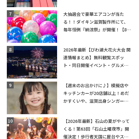
ーンゲームで青果や日用品までゲ
ットできる新スポット！
大抽選会で豪華エアコンが当た
る！！ダイキン滋賀製作所にて、
毎年恒例『納涼祭』が開催！【8月
2日】
2026年最新【びわ湖大花火大会 関
連情報まとめ】無料観覧スポッ
ト・同日開催イベント・グルメマ
ップ・交通規制に近隣施設の駐車
場情報なども要チェック★
【週末のお出かけに♪】模擬店や
キッチンカーが20店舗以上！めだ
かすくいや、滋賀出身シンガーソ
ングライターによるライブなど。
【和邇ふれあい夏祭り】
【2026年最新】石山の夏がやって
くる！第63回「石山土曜夜市」開
催決定！歩行者天国に屋台やステ