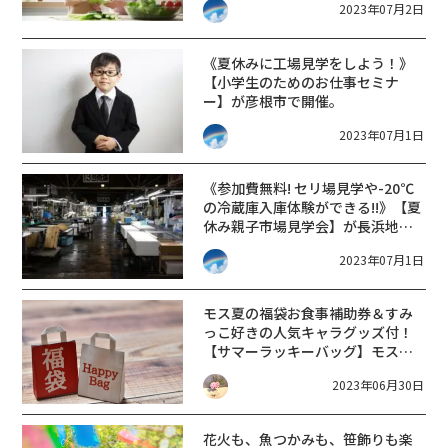
2023年07月2日
《夏休みに工場見学をしよう！》
【小学生のためのお仕事セミナ
ー】が彦根市で開催。
2023年07月1日
《参加費無料! セリ場見学や-20℃
の冷蔵庫入庫体験ができる!!》【夏
休み親子市場見学会】が長浜地方
卸売市場で開催。
2023年07月1日
モス夏の福袋
お食事補助券＆すみ
っこ好きの人気キャラグッズ付！
【サマーラッキーバッグ】モスバ
ーガー
2023年06月30日
花火も、魚つかみも、笹飾りも楽