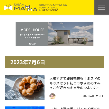
2023年7月6日
人気すぎて即日完売も！ミスドの
キッズセット初コラボ★あのすみ
っこが好きなキャラのつよいこグ
ラスが登場
【7/5~】
2023年07月6日
いよいよ夏本番！ジンベイザメの