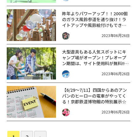
昨年よりパワーアップ！！2000個
のガラス風鈴参道を通り抜け！ラ
イトアップや風鈴絵付けもできる
♪大津市の西教寺にて【〜9/18】
2023年06月26日
大型遊具もある人気スポットにキ
ャンプ場がオープン！プレオープ
ン期間は、サイト使用料が無料!!予
約はお早めに。
2023年06月26日
【6/29～7/11】四国からあのアン
パンのヒーローの電車がやってく
る！京都鉄道博物館の特別展示☆
2023年06月26日
1
2
»