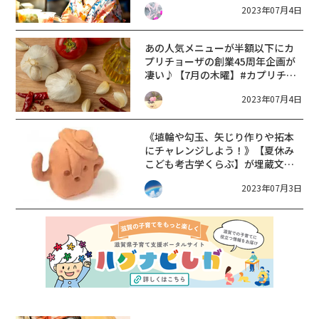
2023年07月4日
あの人気メニューが半額以下に
カ
プリチョーザの創業45周年企画が
凄い♪【7月の木曜】#カプリチョ
ーザ45祭
2023年07月4日
《埴輪や勾玉、矢じり作りや拓本
にチャレンジしよう！》【夏休み
こども考古学くらぶ】が埋蔵文化
財調査センターで開催。
2023年07月3日