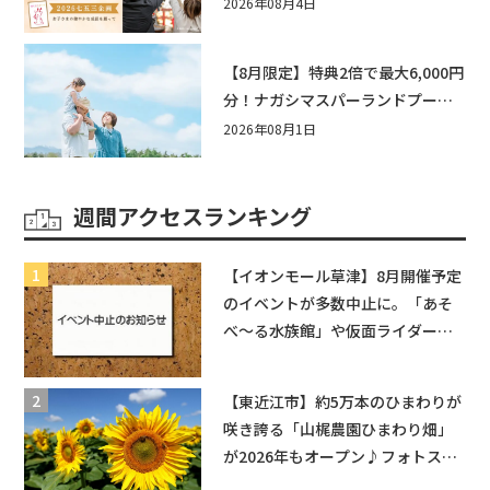
い企画をご紹介！
2026年08月4日
【8月限定】特典2倍で最大6,000円
分！ナガシマスパーランドプール
券や人気パスタ券も当たる☆夏休
2026年08月1日
みは「ハウスセレクション彦根」
へGO！
週間アクセスランキング
【イオンモール草津】8月開催予定
のイベントが多数中止に。「あそ
べ〜る水族館」や仮面ライダーシ
ョーなど
【東近江市】約5万本のひまわりが
咲き誇る「山梶農園ひまわり畑」
が2026年もオープン♪フォトスポ
ットやキッチンカーも登場！何度