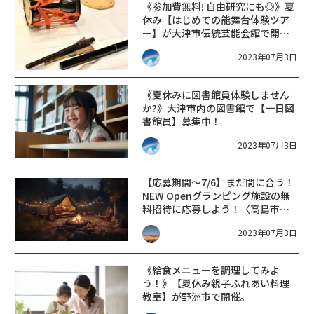
《参加費無料! 自由研究にも◎》夏
休み【はじめての能舞台体験ツア
ー】が大津市伝統芸能会館で開
催。
2023年07月3日
《夏休みに図書館員体験しません
か?》大津市内の図書館で【一日図
書館員】募集中！
2023年07月3日
【応募期間〜7/6】まだ間に合う！
NEW Openグランピング施設の無
料招待に応募しよう！〈高島市朽
木〉
2023年07月3日
《給食メニューを調理してみよ
う！》【夏休み親子ふれあい料理
教室】が野洲市で開催。