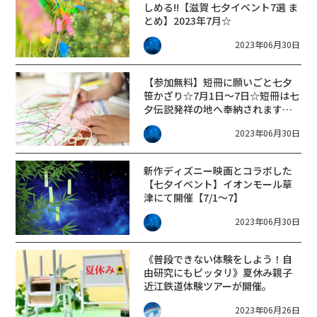
しめる!!【滋賀 七夕イベント7選 ま
とめ】2023年7月☆
2023年06月30日
【参加無料】短冊に願いごと七夕
笹かざり☆7月1日～7日☆短冊は七
夕伝説発祥の地へ奉納されます
【フェリエ南草津】
2023年06月30日
新作ディズニー映画とコラボした
【七夕イベント】イオンモール草
津にて開催【7/1～7】
2023年06月30日
《普段できない体験をしよう！自
由研究にもピッタリ》夏休み親子
近江鉄道体験ツアーが開催。
2023年06月26日