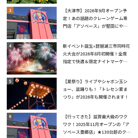
も入園できるフリーパスも販売★
【大津市】2026年9月オープン予
定！あの話題のクレーンゲーム専
門店「アソベース」が堅田にやっ
てくる！豊郷店に続く滋賀2店舗目
★
新イベント誕生⭐︎琵琶湖三市同時花
火大会が2026年8月初開催！全席
指定で快適＆限定ナイトマーケッ
トも登場♪
【夏祭り】ライブやシャボン玉シ
ョー、盆踊りも！「トレセン夏ま
つり」が2026年も開催されます！
【行ってきた】滋賀最大級のワク
ワク！2025年11月オープンの「ア
ソベース豊郷店」★130台超のクレ