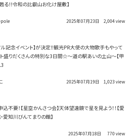
【甦る!!令和の比叡山お化け屋敷】
epole
2025年07月23日
2,004 view
アル記念イベント】が決定‼︎観光PR大使の大物歌手もやって
ント盛りだくさんの特別な3日間☆〜道の駅あいの土山〜【甲
.3
こ
2025年07月19日
1,023 view
申込不要！【星空かんさつ会】天体望遠鏡で星を見よう！！【愛
・愛知川びんてまりの館】
2025年07月18日
770 view