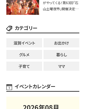
がやってくる！第63回「石
ブなど。【和邇ふれあい夏
山土曜夜市」開催決定！
祭り】
歩行者天国に屋台やステ
ージが勢揃い【7月18日・
カテゴリー
25日・8月1日】大津市
滋賀イベント
お出かけ
グルメ
暮らし
子育て
ママ
イベントカレンダー
2026
年
08
月