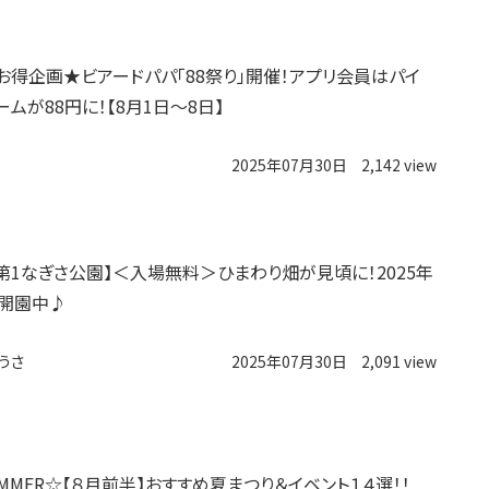
お得企画★ビアードパパ「88祭り」開催！アプリ会員はパイ
ムが88円に！【8月1日〜8日】
2025年07月30日
2,142 view
第1なぎさ公園】＜入場無料＞ひまわり畑が見頃に！2025年
〜開園中♪
うさ
2025年07月30日
2,091 view
UMMER☆【８月前半】おすすめ夏まつり＆イベント１４選！！