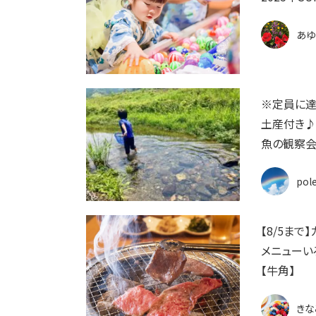
あゆ
※定員に達
土産付き♪
魚の観察会
pol
【8/5まで
メニューい
【牛角】
きな