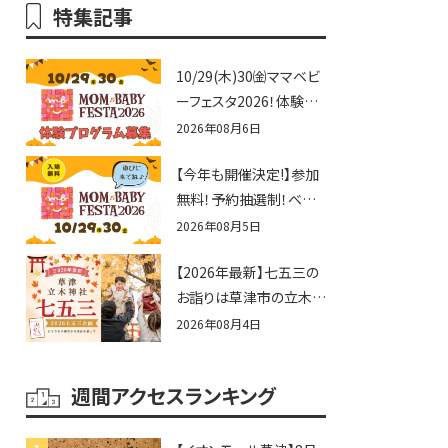
特集記事
10/29(木)30㈮ママベビ
ーフェスタ2026！体験プ
ログラム募集♪赤ちゃん
2026年08月6日
向けイベントに出演しま
【今年も開催決定!】参加
せんか？
無料！予約抽選制！ベビ
ーファミリー必見☆入場
2026年08月5日
無料☆10/29(木)30(金)
【2026年最新】七五三の
ママベビーフェスタ
お詣りは草津市の立木神
2026！親子で楽しもう
社へ♪七五三お祝い企
♪inピエリ守山
2026年08月4日
画をご紹介！
週間アクセスランキング