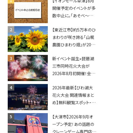
【イオンモール草津】8月
開催予定のイベントが多
数中止に。「あそべ〜る
水族館」や仮面ライダー
【東近江市】約5万本のひ
ショーなど
まわりが咲き誇る「山梶
農園ひまわり畑」が2026
年もオープン♪フォトス
新イベント誕生⭐︎琵琶湖
ポットやキッチンカーも
三市同時花火大会が
登場！何度も入園できる
2026年8月初開催！全席
フリーパスも販売★
指定で快適＆限定ナイト
2026年最新【びわ湖大
マーケットも登場♪
花火大会 関連情報まと
め】無料観覧スポット・同
日開催イベント・グルメマ
【大津市】2026年9月オ
ップ・交通規制に近隣施
ープン予定！あの話題の
設の駐車場情報なども
クレーンゲーム専門店
要チェック★