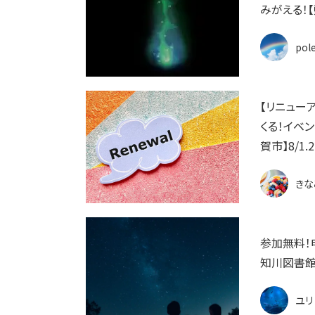
みがえる！
pol
【リニュー
くる！イベ
賀市】8/1.2
きな
参加無料！
知川図書館
ユリ