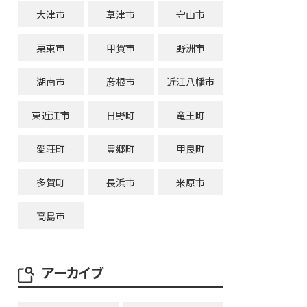
大津市
草津市
守山市
栗東市
甲賀市
野洲市
湖南市
彦根市
近江八幡市
東近江市
日野町
竜王町
愛荘町
豊郷町
甲良町
多賀町
長浜市
米原市
高島市
アーカイブ