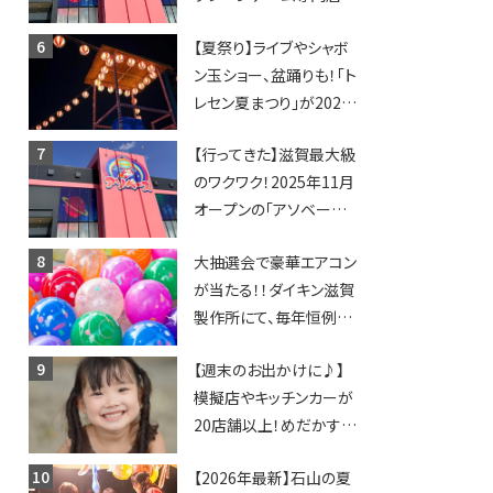
「アソベース」が堅田にや
【夏祭り】ライブやシャボ
ってくる！豊郷店に続く滋
ン玉ショー、盆踊りも！「ト
賀2店舗目★
レセン夏まつり」が2026
年も開催されます！
【行ってきた】滋賀最大級
のワクワク！2025年11月
オープンの「アソベース
豊郷店」★130台超のク
大抽選会で豪華エアコン
レーンゲームで青果や日
が当たる！！ダイキン滋賀
用品までゲットできる新
製作所にて、毎年恒例
スポット！
『納涼祭』が開催！【8月2
【週末のお出かけに♪】
日】
模擬店やキッチンカーが
20店舗以上！めだかすく
いや、滋賀出身シンガー
【2026年最新】石山の夏
ソングライターによるライ