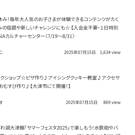
休み！毎年大人気のお子さまが体験できるコンテンツがたく
みの宿題や新しいチャレンジにも☆ 【入会金不要・１日特別
GIAカルチャーセンター〈7/19〜8/31〉
こ
2025年07月15日
1,634 view
クショップ☆ピザ作り♪アイシングクッキー教室♪アクセサ
おむすび作り♪【大津市にて開催！】
す
2025年07月15日
869 view
わ湖大津館「サマーフェスタ2025」で楽しもう！水鉄砲やバ