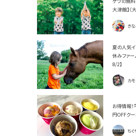
ケツの無料
大津館】〈大
きな
夏の人気イ
休みファー
8/2】
カモ
お得情報！
円OFFクー
ちぐ