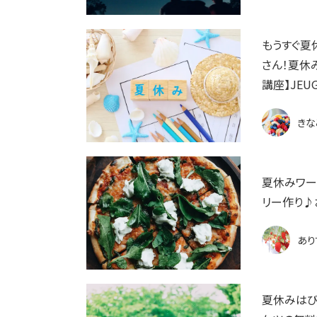
もうすぐ夏
さん！夏休
講座】JEU
きな
夏休みワー
リー作り♪
あり
夏休みはび