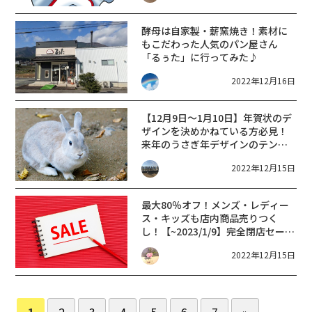
酵母は自家製・薪窯焼き！素材に
もこだわった人気のパン屋さん
「るぅた」に行ってみた♪
2022年12月16日
【12月9日～1月10日】年賀状のデ
ザインを決めかねている方必見！
来年のうさぎ年デザインのテンプ
レート配信されています【京都市
2022年12月15日
動物園】
最大80％オフ！メンズ・レディー
ス・キッズも店内商品売りつく
し！【~2023/1/9】完全閉店セール
開催!【マックハウス オーミー大
2022年12月15日
津テラス店】
1
2
3
4
5
6
7
»