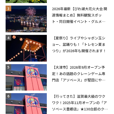
も入園できるフリーパスも販売★
2026年最新【びわ湖大花火大会 関
連情報まとめ】無料観覧スポッ
ト・同日開催イベント・グルメマ
ップ・交通規制に近隣施設の駐車
場情報なども要チェック★
【夏祭り】ライブやシャボン玉シ
ョー、盆踊りも！「トレセン夏ま
つり」が2026年も開催されます！
【大津市】2026年9月オープン予
定！あの話題のクレーンゲーム専
門店「アソベース」が堅田にやっ
てくる！豊郷店に続く滋賀2店舗目
★
【行ってきた】滋賀最大級のワク
ワク！2025年11月オープンの「ア
ソベース豊郷店」★130台超のクレ