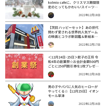
kolmio cafeに、クリスマス期間限
定のとってもかわいいスイーツが
登場していますよ♪
2022年12月18日
【次回 ハッピーセット】あの世代
問わず愛される世界的人気ゲーム
の映画とコラボ
新図鑑＆新絵本も
【12/23(金)～】週末プレゼントも
2022年12月17日
【マクドナルド】
＜12月24日･25日＞餃子の王将 令
和4年の創業祭☆お会計金額500円
ごとに250円割引券を1枚プレゼン
ト！
2022年12月16日
男の子やパパに人気のヒーローが
やってくる☆【12月25日】イオン
モール草津
2022年12月16日