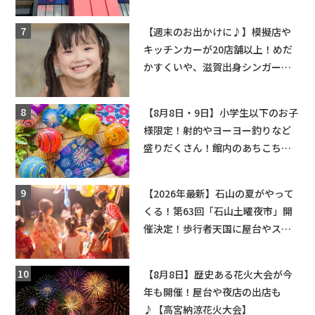
ーンゲームで青果や日用品までゲ
ットできる新スポット！
【週末のお出かけに♪】模擬店や
キッチンカーが20店舗以上！めだ
かすくいや、滋賀出身シンガーソ
ングライターによるライブなど。
【和邇ふれあい夏祭り】
【8月8日・9日】小学生以下のお子
様限定！射的やヨーヨー釣りなど
盛りだくさん！館内のあちこちに
ちびっこ縁日開催♪【モリーブ】
【2026年最新】石山の夏がやって
くる！第63回「石山土曜夜市」開
催決定！歩行者天国に屋台やステ
ージが勢揃い【7月18日・25日・8
月1日】大津市
【8月8日】歴史ある花火大会が今
年も開催！屋台や夜店の出店も
♪【高宮納涼花火大会】