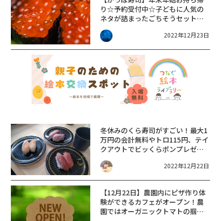
り☆予約受付中☆子どもに人気の
ネタが詰まったごちそうセットが
お手頃価格【～1/9限定販売】
2022年12月23日
冬休みのくら寿司がすごい！最大1
万円の会計無料やトロ115円、テイ
クアウトでビッくらポンプレゼン
トなどお得企画5連発!
2022年12月22日
【12/21~1/3】サンタからの贈り物
【12月22日】農園内にピザ作り体
験ができるカフェがオープン！農
園ではオーガニックトマトの掴み
取りもできます♪☆BIWAKO