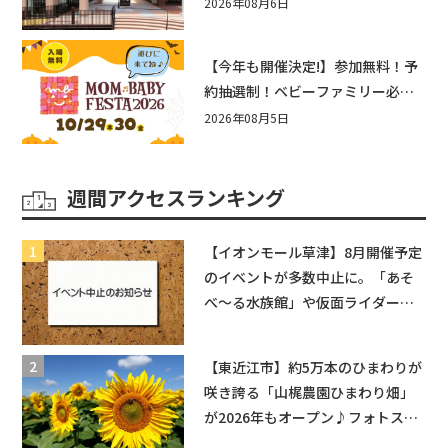
まとめ！びしょぬれ水あそび・激
2026年08月6日
辛グルメ・フォトコンテストまで
盛りだくさん！
【今年も開催決定!】参加無料！予
約抽選制！ベビーファミリー必見
☆入場無料☆10/29(木)30(金)ママ
2026年08月5日
ベビーフェスタ2026！親子で楽し
もう♪inピエリ守山
週間アクセスランキング
【イオンモール草津】8月開催予定
のイベントが多数中止に。「あそ
べ〜る水族館」や仮面ライダーシ
ョーなど
【東近江市】約5万本のひまわりが
咲き誇る「山梶農園ひまわり畑」
が2026年もオープン♪フォトスポ
ットやキッチンカーも登場！何度