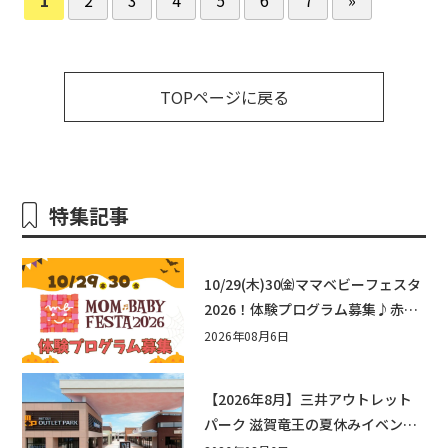
TOPページに戻る
特集記事
10/29(木)30㈮ママベビーフェスタ
2026！体験プログラム募集♪赤ち
ゃん向けイベントに出演しません
2026年08月6日
か？
【2026年8月】三井アウトレット
パーク 滋賀竜王の夏休みイベント