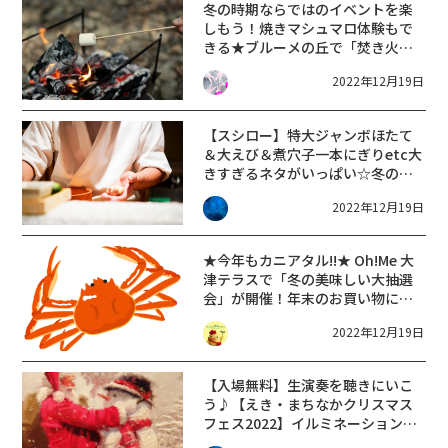
冬の時期ならではのイベントを楽
しもう！焼きマシュマロ体験もで
きる★ブルーメの丘で「焚き火イ
ベント」開催【12/24・25・1/2・
2022年12月19日
3・7〜9】
【スシロー】特大ジャンボほたて
＆大えび＆煮穴子一本にぎりetc大
きすぎるネタがいっぱい☆冬のご
ちそうセット☆予約受付＆販売中
2022年12月19日
【～1/3】
★今年もカニアタル!!★ Oh!Me 大
津テラスで「冬の美味しい大抽選
会」が開催！年末のお買い物にお
出かけしよう♪【12月24日・25
2022年12月19日
日】
【入場無料】生演奏を聴きにいこ
う♪【えき・まちなかクリスマス
フェス2022】イルミネーション輝
く光の世界＆クリスマス満喫しよ