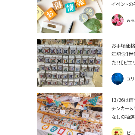
イベントの
みる
お手頃価格
年記念】世
た！！【ピエ
ユリ
【3/26
チンカー＆手
なしの抽選
ピー