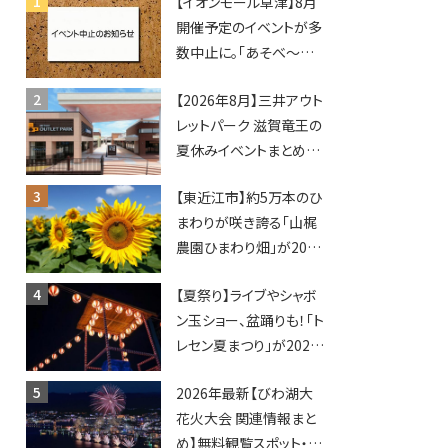
【イオンモール草津】8月
開催予定のイベントが多
数中止に。「あそべ〜る
水族館」や仮面ライダー
【2026年8月】三井アウト
ショーなど
レットパーク 滋賀竜王の
夏休みイベントまとめ！
びしょぬれ水あそび・激
【東近江市】約5万本のひ
辛グルメ・フォトコンテス
まわりが咲き誇る「山梶
トまで盛りだくさん！
農園ひまわり畑」が2026
年もオープン♪フォトス
【夏祭り】ライブやシャボ
ポットやキッチンカーも
ン玉ショー、盆踊りも！「ト
登場！何度も入園できる
レセン夏まつり」が2026
フリーパスも販売★
年も開催されます！
2026年最新【びわ湖大
花火大会 関連情報まと
め】無料観覧スポット・同