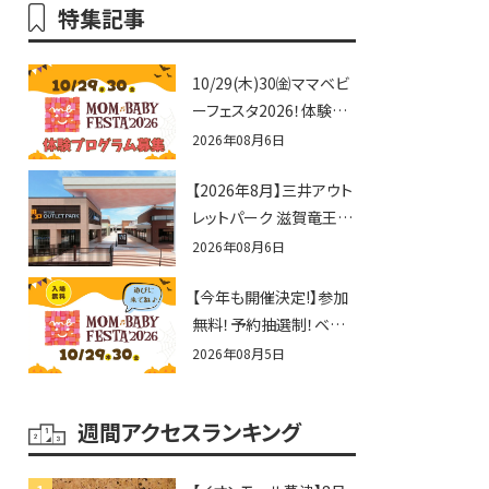
特集記事
10/29(木)30㈮ママベビ
ーフェスタ2026！体験プ
ログラム募集♪赤ちゃん
2026年08月6日
向けイベントに出演しま
【2026年8月】三井アウト
せんか？
レットパーク 滋賀竜王の
夏休みイベントまとめ！
2026年08月6日
びしょぬれ水あそび・激
【今年も開催決定!】参加
辛グルメ・フォトコンテス
無料！予約抽選制！ベビ
トまで盛りだくさん！
ーファミリー必見☆入場
2026年08月5日
無料☆10/29(木)30(金)
ママベビーフェスタ
週間アクセスランキング
2026！親子で楽しもう
♪inピエリ守山