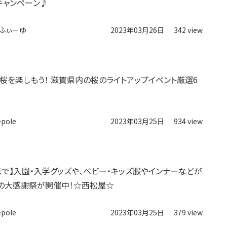
キャンペーン♪
ふぃーゆ
2023年03月26日
342 view
夜桜を楽しもう！ 滋賀県内の桜のライトアップイベント厳選6
epole
2023年03月25日
934 view
日まで】入園・入学グッズや、ベビー・キッズ服やインナーなどが
の大感謝祭が開催中！☆西松屋☆
epole
2023年03月25日
379 view