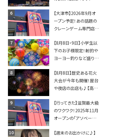
日開催イベント・グルメマ
【大津市】2026年9月オ
ップ・交通規制に近隣施
ープン予定！あの話題の
設の駐車場情報なども
クレーンゲーム専門店
要チェック★
「アソベース」が堅田にや
【8月8日・9日】小学生以
ってくる！豊郷店に続く滋
下のお子様限定！射的や
賀2店舗目★
ヨーヨー釣りなど盛りだ
くさん！館内のあちこちに
【8月8日】歴史ある花火
ちびっこ縁日開催♪【モリ
大会が今年も開催！屋台
ーブ】
や夜店の出店も♪【高宮
納涼花火大会】
【行ってきた】滋賀最大級
のワクワク！2025年11月
オープンの「アソベース
豊郷店」★130台超のク
【週末のお出かけに♪】
レーンゲームで青果や日