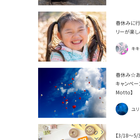
春休みに行
リーが楽し
キキ
春休み☆あ
キャンペー
Motto】
ユリ
【3/18