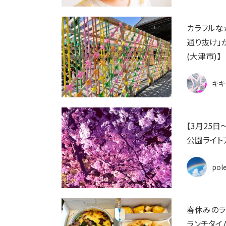
カラフルな
通り抜け」
(大津市)】
キキ
【3月25
公園ライト
pol
春休みのラ
ランチタイ