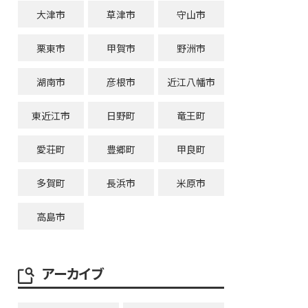
大津市
草津市
守山市
栗東市
甲賀市
野洲市
湖南市
彦根市
近江八幡市
東近江市
日野町
竜王町
愛荘町
豊郷町
甲良町
多賀町
長浜市
米原市
高島市
アーカイブ