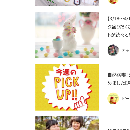
【3/18〜
ク盛りだく
トが続々と
カモ
自然満喫！
めました【
ピー