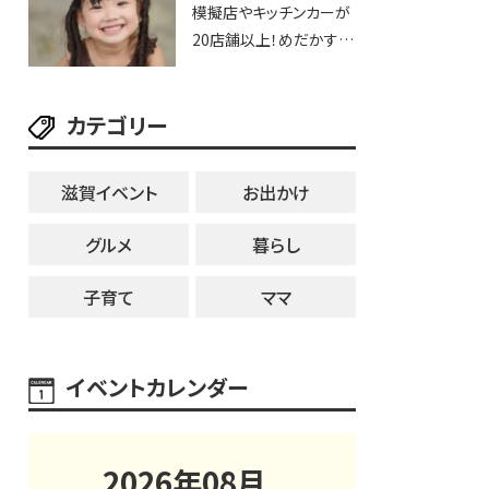
模擬店やキッチンカーが
用品までゲットできる新
20店舗以上！めだかすく
スポット！
いや、滋賀出身シンガー
ソングライターによるライ
カテゴリー
ブなど。【和邇ふれあい夏
祭り】
滋賀イベント
お出かけ
グルメ
暮らし
子育て
ママ
イベントカレンダー
2026
年
08
月