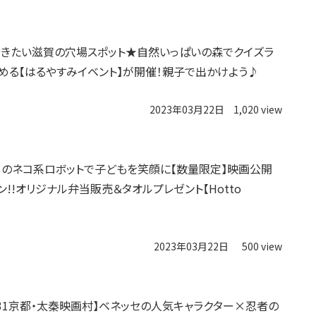
きたい滋賀の穴場スポット★自然いっぱいの森でクイズラ
める【はるやすみイベント】が開催！親子で出かけよう♪
2023年03月22日
1,020 view
のネコ系ロボットで子どもを笑顔に【数量限定】映画公開
ン!!オリジナル弁当販売＆タオルプレゼント【Hotto
2023年03月22日
500 view
～5/31京都・太秦映画村】ベネッセの人気キャラクター×忍者の