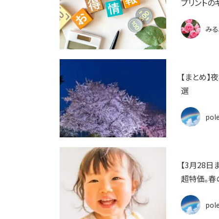
プリントの
みる
【まとめ】
選
pol
【3月28
超特価。春
pol