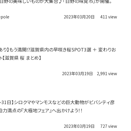
日】日野の美味しいものが大集合♪「日野の味覚市」が開催。
epole
2023年03月20日
411 view
あり】もう満開⁉︎滋賀県内の早咲き桜SPOT3選 ＋ 変わりお
【滋賀県 桜 まとめ】
2023年03月19日
2,991 view
日〜31日】シロクマやマンモスなどの巨大動物がビバシティ彦
迫力満点の『大極地フェア』へ出かけよう！！
2023年03月19日
727 view