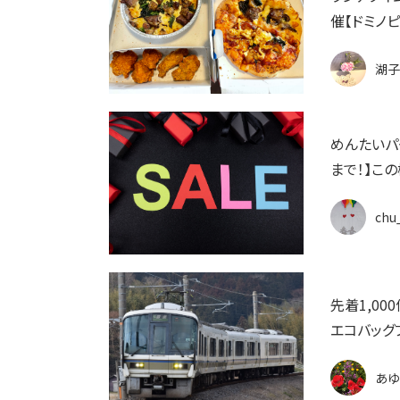
催【ドミノピ
湖子
めんたいパ
まで！】こ
chu
先着1,00
エコバッグ
あゆ