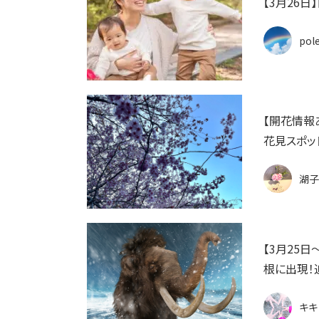
【3月26
pol
【開花情報
花見スポット
湖子
【3月25
根に出現！
キキ