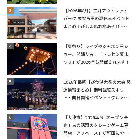
も入園できるフリーパスも販売★
【2026年8月】三井アウトレット
パーク 滋賀竜王の夏休みイベント
まとめ！びしょぬれ水あそび・激
辛グルメ・フォトコンテストまで
盛りだくさん！
【夏祭り】ライブやシャボン玉シ
ョー、盆踊りも！「トレセン夏ま
つり」が2026年も開催されます！
2026年最新【びわ湖大花火大会 関
連情報まとめ】無料観覧スポッ
ト・同日開催イベント・グルメマ
ップ・交通規制に近隣施設の駐車
場情報なども要チェック★
【大津市】2026年9月オープン予
定！あの話題のクレーンゲーム専
門店「アソベース」が堅田にやっ