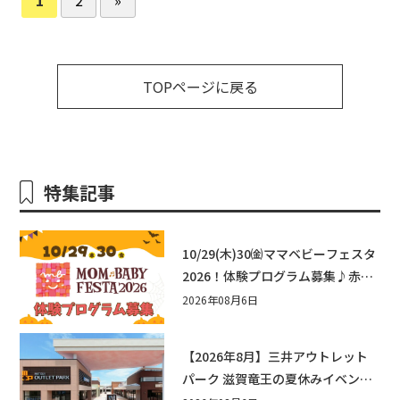
TOPページに戻る
特集記事
10/29(木)30㈮ママベビーフェスタ
2026！体験プログラム募集♪赤ち
ゃん向けイベントに出演しません
2026年08月6日
か？
【2026年8月】三井アウトレット
パーク 滋賀竜王の夏休みイベント