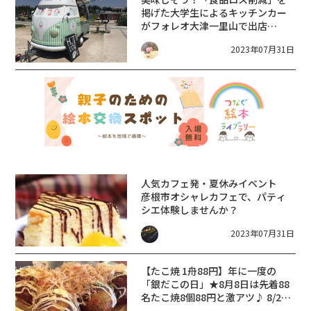
掲げた大学生によるキッチンカー
がフォレオ大津一里山で出店
★【8/1～13】
2023年07月31日
人気カフェ発・夏休みイベント
彦根市オシャレカフェで、パティ
シエ体験しませんか？
2023年07月31日
【たこ焼 1舟88円】年に一度の
「銀だこの日」★8月8日は先着88
名たこ焼8個88円と激アツ♪ 8/2〜
6も銀だこ祭りでお得☆