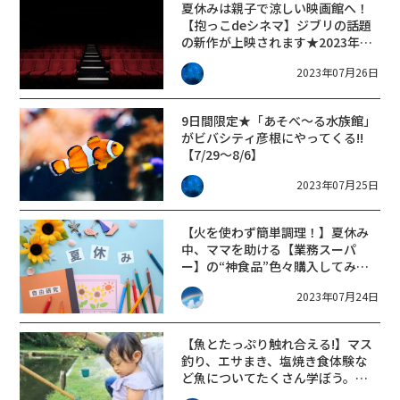
夏休みは親子で涼しい映画館へ！
【抱っこdeシネマ】ジブリの話題
の新作が上映されます★2023年8
月【大津市】
2023年07月26日
9日間限定★「あそべ～る水族館」
がビバシティ彦根にやってくる!!
【7/29～8/6】
2023年07月25日
【火を使わず簡単調理！】夏休み
中、ママを助ける【業務スーパ
ー】の“神食品”色々購入してみま
した。
2023年07月24日
【魚とたっぷり触れ合える!】マス
釣り、エサまき、塩焼き食体験な
ど魚についてたくさん学ぼう。
【夏休みさかな教室】が【醒井養