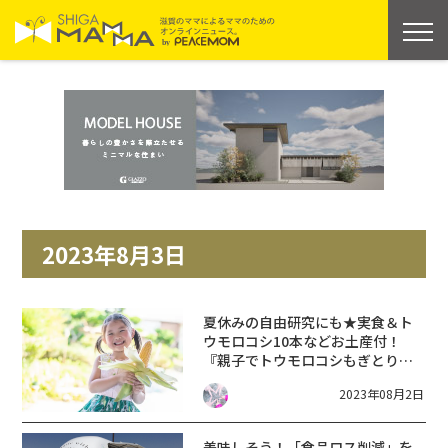
2023年8月3日
夏休みの自由研究にも★実食＆ト
ウモロコシ10本などお土産付！
『親子でトウモロコシもぎとり体
験』が栗東市で開催！【8月17日】
2023年08月2日
美味しそう！「食品ロス削減」を