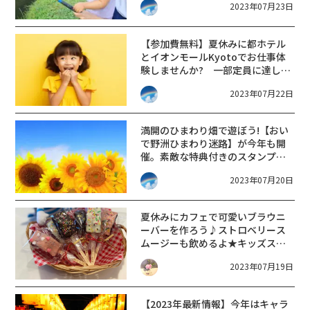
2023年07月23日
鱒場】で開催されます。
【参加費無料】夏休みに都ホテル
とイオンモールKyotoでお仕事体
験しませんか? 一部定員に達して
いるイベントもあり。申込みはお
2023年07月22日
早めに！
満開のひまわり畑で遊ぼう!【おい
で野洲ひまわり迷路】が今年も開
催。素敵な特典付きのスタンプラ
リーもあります。
2023年07月20日
夏休みにカフェで可愛いブラウニ
ーバーを作ろう♪ストロベリース
ムージーも飲めるよ★キッズスイ
ーツレッスン【大津市】
2023年07月19日
【2023年最新情報】今年はキャラ