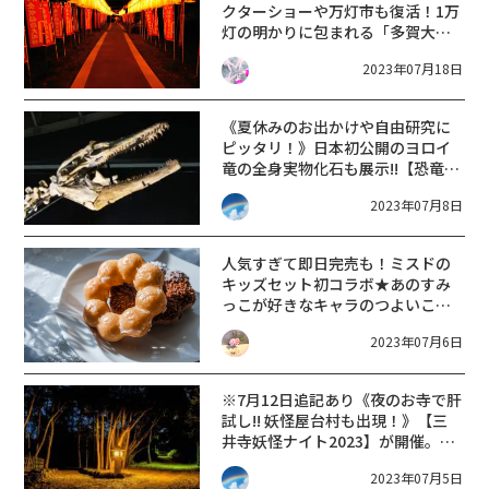
クターショーや万灯市も復活！1万
灯の明かりに包まれる「多賀大社
万灯祭」開催★【8月3日〜5日】
2023年07月18日
《夏休みのお出かけや自由研究に
ピッタリ！》日本初公開のヨロイ
竜の全身実物化石も展示!!【恐竜博
2023】が開催中。
2023年07月8日
人気すぎて即日完売も！ミスドの
キッズセット初コラボ★あのすみ
っこが好きなキャラのつよいこグ
ラスが登場
【7/5~】
2023年07月6日
※7月12日追記あり《夜のお寺で肝
試し!! 妖怪屋台村も出現！》【三
井寺妖怪ナイト2023】が開催。
【8月3日〜6日】
2023年07月5日