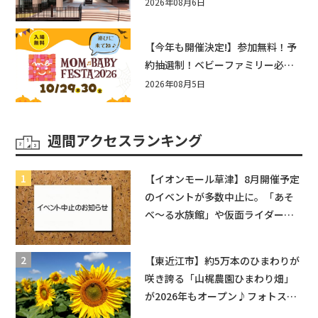
まとめ！びしょぬれ水あそび・激
2026年08月6日
辛グルメ・フォトコンテストまで
盛りだくさん！
【今年も開催決定!】参加無料！予
約抽選制！ベビーファミリー必見
☆入場無料☆10/29(木)30(金)ママ
2026年08月5日
ベビーフェスタ2026！親子で楽し
もう♪inピエリ守山
週間アクセスランキング
【イオンモール草津】8月開催予定
のイベントが多数中止に。「あそ
べ〜る水族館」や仮面ライダーシ
ョーなど
【東近江市】約5万本のひまわりが
咲き誇る「山梶農園ひまわり畑」
が2026年もオープン♪フォトスポ
ットやキッチンカーも登場！何度