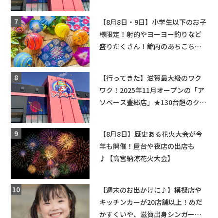
てくる！豊郷店に続く滋賀2店舗目
★
【8月8日・9日】小学生以下のお子
様限定！射的やヨーヨー釣りなど
盛りだくさん！館内のあちこちに
ちびっこ縁日開催♪【モリーブ】
【行ってきた】滋賀最大級のワク
ワク！2025年11月オープンの「ア
ソベース豊郷店」★130台超のクレ
ーンゲームで青果や日用品までゲ
ットできる新スポット！
【8月8日】歴史ある花火大会が今
年も開催！屋台や夜店の出店も
♪【高宮納涼花火大会】
【週末のお出かけに♪】模擬店や
キッチンカーが20店舗以上！めだ
かすくいや、滋賀出身シンガーソ